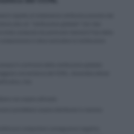
onomica del CCNL
enti rispetto al trattamento retributivo previsto dal
mento alla cd. “retribuzione globale”. Con tale
 lorda composta da particolari elementi fissi della
la comparazione si deve escludere la retribuzione
sempre il confronto della retribuzione globale
maggiore convenienza del CCNL, dovendosi altresì
ificativo, che:
ebbero non essere allineati;
mansioni potrebbero essere distribuite in maniera
nsilità può comportare conseguenze negative