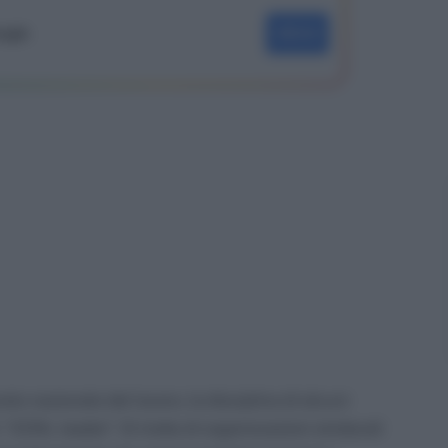
oogle
SEGUI
ato nazionale del lavoro, la disciplina di alcuni
cd. “CCNL leader”. Si tratta di organizzazioni sindacali