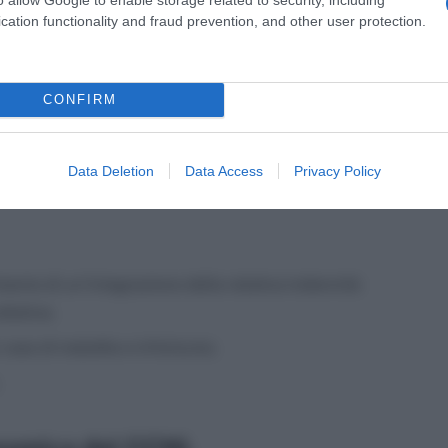
cation functionality and fraud prevention, and other user protection.
o supplementare e le clausole elastiche nel part-
ambi gli istituti, al limite massimo percentuale
CONFIRM
estazione che il datore di lavoro può richiedere;
io, con particolare riferimento ai suoi limiti
Data Deletion
Data Access
Privacy Policy
ento di un’integrazione della relativa indennità
ltativa;
caso di malattia e infortunio;