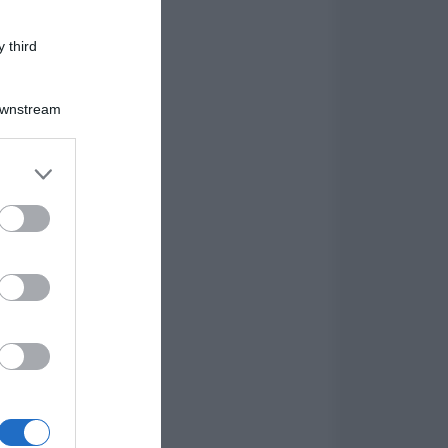
 third
Downstream
er and store
to grant or
ed purposes