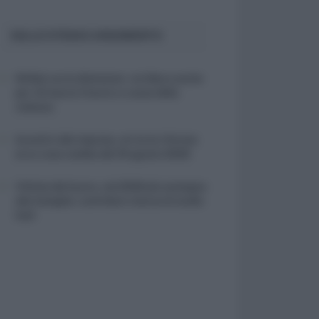
SULLO STESSO ARGOMENTO
NASpI con le dimissioni, via libera anche
per chi lascia il lavoro a causa della
violenza
Incentivi alle imprese, arriva la riforma:
ecco cosa cambia dal 18 agosto 2026
Vittime del lavoro, nel 2026 più sostegno
alle famiglie: contributi e borse di studio
Inail