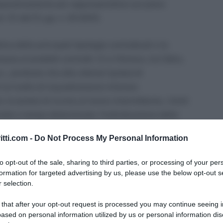
omparativamente più rappresentative sul piano
t. 51 del D.Lgs. n. 81/2015.
ina delle principali tipologie contrattuali o la
sa ai predetti contratti. Ci si riferisce, tra l’altro,
., piuttosto che alle ulteriori ipotesi di
al livello di inquadramento inferiore
e ipotesi di ricorso al lavoro intermittente, i limiti
ntratto a tempo determinato, l’individuazione delle
ntratto di apprendistato, ecc.
itti.com -
Do Not Process My Personal Information
ite dall’INL con la Circolare n. 2 del 28 luglio
to opt-out of the sale, sharing to third parties, or processing of your per
 forniti alcuni chiarimenti in ordine agli indici di
formation for targeted advertising by us, please use the below opt-out s
plina normativa dei contratti collettivi.
 selection.
 that after your opt-out request is processed you may continue seeing i
servate
ased on personal information utilized by us or personal information dis