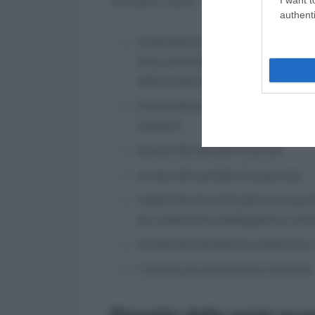
normativi” sono:
authenti
la disciplina concernente il lavor
time, ponendo attenzione, per entr
dell’aumento della durata della pr
la disciplina del lavoro straordinar
massimi;
durata del periodo di prova;
durata del periodo di preavviso;
maternità ed eventuale riconoscim
per astensione obbligatoria e faco
durata del periodo di comporto in 
il monte ore di permessi retribuiti.