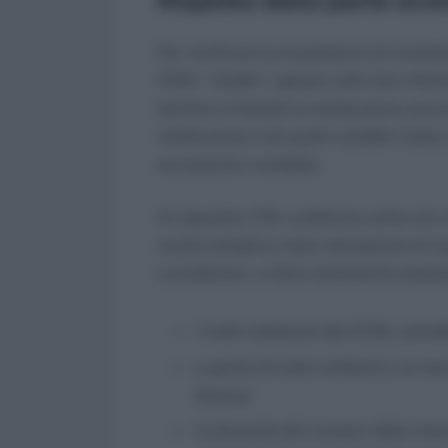
Rispetto della parte ec
Per verificare la sussistenza di scostam
CCNL “leader”, appare utile fare riferi
termine s’intende la retribuzione annua
retribuzione e da quelli variabili. Dal
accessoria e variabile.
Al riguardo, l’INL evidenzia come non 
risulta semplice nella valutazione di 
considerare, a titolo meramente esempl
i livelli retributivi dei CCNL potr
a parità di livelli retributivi, le 
diversa;
la diversità del numero delle me