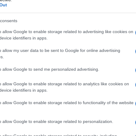
Out
enza muove dal presupposto secondo cui vanno
consents
o allow Google to enable storage related to advertising like cookies on
L “leader”;
evice identifiers in apps.
ore di lavoro che applica un contratto collettivo
o allow my user data to be sent to Google for online advertising
mparativamente più rappresentative, ovvero che non
s.
 e che, pertanto, non può avvantaggiarsi delle
e.
to allow Google to send me personalized advertising.
o allow Google to enable storage related to analytics like cookies on
 detta valutazione in relazione ad istituti che
evice identifiers in apps.
ati da qualsiasi contratto collettivo a prescindere
tà dei sottoscrittori e non, ad esempio, su istituti
o allow Google to enable storage related to functionality of the website
 è rimessa esclusivamente ai contratti “leader”.
o allow Google to enable storage related to personalization.
empio – una verifica di equivalenza dei “trattamenti
o allow Google to enable storage related to security, including