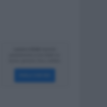
Lavoro e Diritti
risponde
gratuitamente ai tuoi dubbi su:
lavoro, pensioni, fisco, welfare.
PARLA CON NOI