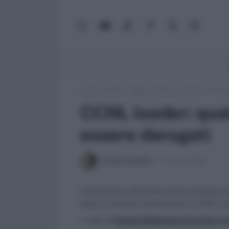
WhatsApp
YouTube
TikTok
Facebook
X
Google
(Twitter)
News
Lavoro e Diritti
»
Leggi, normativa e prassi
»
CCNL le
CCNL leader: qual
essere derogati
Daniele Bonaddio
3 Agosto 2020
Integrazione disciplina delle principali 
legali è rimessa unicamente ai CCNL le
>> Vai al
Canale WhatsApp di Lavoro e Di