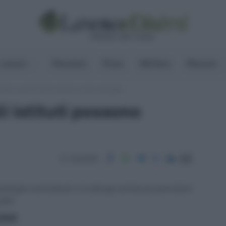
Lavoro
Pensioni
Fisco
Welfare
Risorse
ader: quali istituti possono essere derogati
i istituti possono
Condividi
tipologie contrattuali o la deroga ad alcune previsioni
ader
ritti