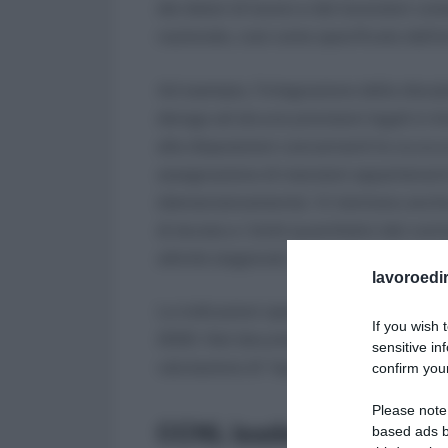
dei datori di lavoro e dei lavoratori c
nazionale, così come specificato dall’ar
Ad esempio, l’integrazione della discipl
deroga ad alcune previsioni legali è rimes
alle disposizioni concernenti le co.co.co
assegnazione di mansioni appartenenti 
(demansionamento). Vi rientrano anche: l
di durata e i limiti quantitativi del co
attività stagionali, la disciplina del co
lavoroedir
Le indicazioni operative sono state forn
If you wish 
2020. Nel documento di prassi sono stati
sensitive in
valutazione di “equivalenza” della disci
confirm your
Please note
CCNL leader: materie ri
based ads b