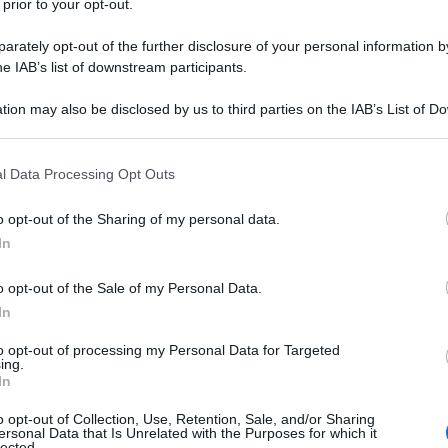
 prior to your opt-out.
sulla disciplina delle principali tipologie
rately opt-out of the further disclosure of your personal information by
i orario di lavoro. Pertanto, le discipline
he IAB’s list of downstream participants.
3, ivi comprese quelle di cui all’art. 17, co. 1,
tion may also be disclosed by us to third parties on the IAB’s List of 
te dai “contratti leader”.
 that may further disclose it to other third parties.
 that this website/app uses one or more Google services and may gath
la vieta ai contratti collettivi, pur sottoscritti da
l Data Processing Opt Outs
including but not limited to your visit or usage behaviour. You may click 
ore rappresentatività in termini comparativi, di
 to Google and its third-party tags to use your data for below specifi
o opt-out of the Sharing of my personal data.
ogle consent section.
 per il lavoratore in relazione ad alcuni istituti sui
In
 comparazione. Sono da intendersi come tali, ad
a del lavoro straordinario, festivo e supplementare o
o opt-out of the Sale of my Personal Data.
In
to opt-out of processing my Personal Data for Targeted
ing.
appresentativi: il giudizio di
In
o opt-out of Collection, Use, Retention, Sale, and/or Sharing
ersonal Data that Is Unrelated with the Purposes for which it
lected.