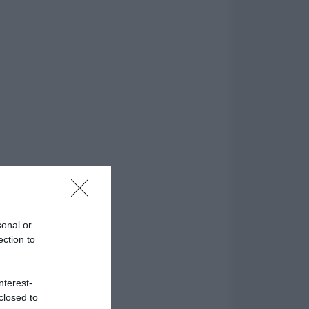
sonal or
ection to
nterest-
closed to