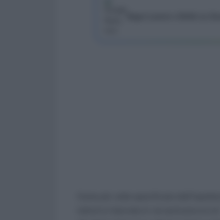
Segui Lavoro e Diritti su G
Come più volte specificato dall’Ispettor
istituti è riservata in via esclusiva ai 