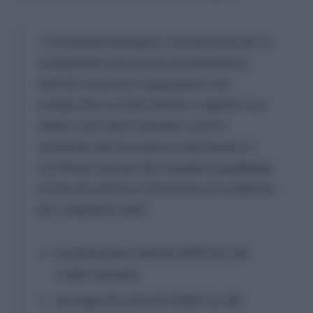
“
chi intende impiegare una persona per lo
svolgimento di attività professionali o
attività volontarie organizzate che
comportino contatti diretti e regolari con
minori, dovranno acquisire, previo
consenso del lavoratore interessato, il
certificato penale del casellario giudiziale,
al fine di verificare l’esistenza di condanne
per i seguenti reati:
prostituzione minorile (600-bis del
codice penale);
pornografia minorile (600-ter del