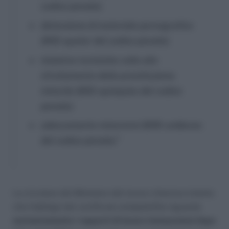
codice penale);
detenzione di materiale pornografico
(600-quater del codice penale);
iniziative turistiche volte allo
sfruttamento della prostituzione
minorile (600-quinquies del codice
penale);
adescamento minorenni (609-undieces
del codice penale).”
La circolare del Ministero del lavoro chiarisce intanto
che l’obbligo del certificato antipedofilia riguarda
esclusivamente i rapporti di lavoro instauratesi dopo