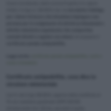
Come ricorderete, dallo scorso 6 aprile è in vigore
infatti, il d.lgs nr. 39/2014 che, ha
introdotto l’obbligo
per i datori di lavoro che intendano impiegare una
persona per lo svolgimento di attività professionali o
attività volontarie organizzate che comportino
contatti diretti e regolari con minori,
di acquisire il
certificato penale antipedofilia.
Leggi anche:
certificato penale antipedofilia, cos’è e
come richiederlo
Certificato antipedofilia, cosa dice la
circolare ministeriale
L’art 2. del d.lgs 39/2014, apporta delle modfiche al
TU sul casellario giudiziale (DPR 312/02)
introducendo l’art. 25-bis, secondo il quale,