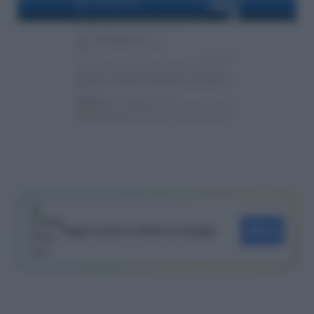
Segui Lavoro e Diritti su Google
SEGUI