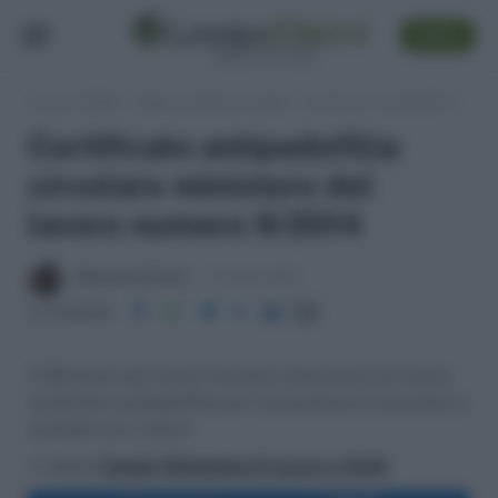
SEGUI
Lavoro e Diritti
»
Leggi, normativa e prassi
»
Certificato antipedofilia: circolare ministero del lavoro numero 9/2014
Certificato antipedofilia:
circolare ministero del
lavoro numero 9/2014
Massima Di Paolo
15 Aprile 2014
Condividi
Il Ministero del lavoro fornisce chiarimenti sul nuovo
certificato antipedofilia per l'assunzione di lavoratori a
contatto con i minori
>> Vai al
Canale WhatsApp di Lavoro e Diritti