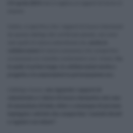
il 6 aprile 2014
(non si applica ai rapporti di lavoro in
essere).
Inoltre, si specifica che i rapporti di lavoro interessati
da questo obbligo del certificato penale, non sono
solo quelli di natura subordinata ma,
anche le
collaborazioni
di natura autonoma che comportino
ovviamente un contatto continuativo con i minori,
fra
le quali, in primo luogo, le collaborazioni anche a
progetto e le associazioni in partecipazione ecc.
L’obbligo invece,
non riguarda i rapporti di
volontariato e i datori di lavoro domestico nel caso
di assunzione di baby sitter o comunque di persone
impiegate i attività che comportino “contatti diretti
e regolari con minori”.