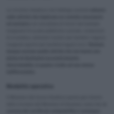
La circolare ribadisce che l’obbligo sussiste
soltanto
nelle attività che implicano un contatto necessario
ed esclusivo
con una platea di minori (ad esempio
insegnanti di scuole pubbliche e private, conducenti
di scuolabus, animatori turistici per bambini /ragazzi,
insegnati sportivi per bambini/ragazzi ecc).
Restano
dunque escluse quelle attività che non hanno una
platea di destinatari preventivamente
determinabile, in quanto rivolte ad una utenza
indifferenziata.
Modalità operative
Il Ministero del lavoro ribadisce quanto già chiarito
dalla circolare del Ministero di Giustizia, ossia che,
in
carenza del certificato antipedofilia è comunque