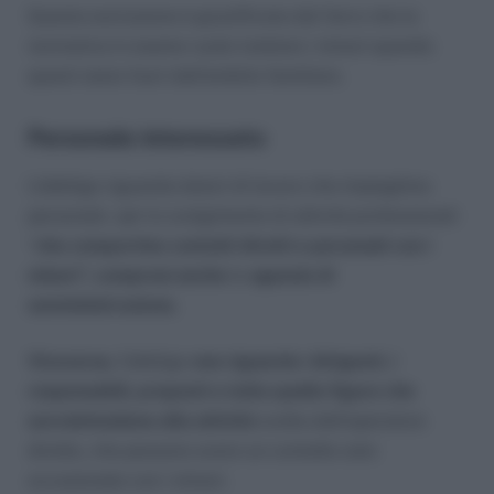
Questa esclusione è giustificata dal farro che la
normativa in esame vuole tutelare i minori quando
questi siano fuori dall’ambito familiare.
Personale interessato
L’obbligo riguarda datori di lavoro che impieghino
personale per lo svolgimento di attività professionali
“
che comportino contatti diretti e personali con i
minori”, compresi anche
le
agenzie di
somministrazione.
Viceversa,
l’obbligo
non riguarda i dirigenti, i
responsabili, preposti e tutte quelle figure che
sovraintendono alla attività
svolta dall’operatore
diretto, che possono avere un contatto solo
occasionale con i minori.