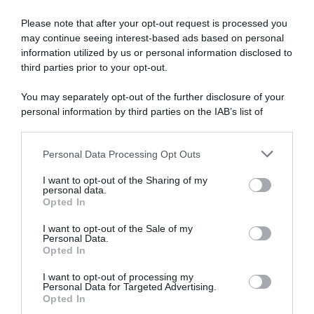
SULLO STESSO ARGOMENTO
Please note that after your opt-out request is processed you
may continue seeing interest-based ads based on personal
Vittime del lavoro, nel 2026 più sostegno alle famiglie:
information utilized by us or personal information disclosed to
contributi e borse di studio Inail
third parties prior to your opt-out.
Pagamenti INPS agosto 2026, calendario aggiornato:
You may separately opt-out of the further disclosure of your
quando arrivano Assegno Unico, ADI e NASpI
personal information by third parties on the IAB’s list of
downstream participants.
Carta d’identità cartacea, dal 3 agosto cambia (quasi)
tutto: ecco quando non vale più
Personal Data Processing Opt Outs
This information may also be disclosed by us to third parties
on the IAB’s List of Downstream Participants that may further
I want to opt-out of the Sharing of my
disclose it to other third parties.
personal data.
Lavoro e Diritti
risponde gratuitamente ai tuoi
Opted In
Please note that this website/app uses one or more Google
dubbi su: lavoro, pensioni, fisco, welfare.
services and may gather and store information including but
I want to opt-out of the Sale of my
Personal Data.
not limited to your visit or usage behaviour. You may click to
Opted In
grant or deny consent to Google and its third-party tags to
PARLA CON NOI
use your data for below specified purposes in below Google
I want to opt-out of processing my
consent section.
Personal Data for Targeted Advertising.
Opted In