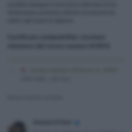
possibile impiegare il lavoratore sulla base di una
dichiarazione sostitutiva dell’atto di notorietà da
esibire agli organi di vigilanza.
Certificato antipedofilia: circolare
ministero del lavoro numero 9/2014
circolare ministero del lavoro nr. 9/2014
(689,8 KiB, 1.987 hits)
Nessun articolo correlato
Massima Di Paolo
✔