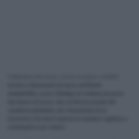
Il Ministero del lavoro, con la circolare n. 9/2014
fornisce chiarimenti sul nuovo
certificato
antipedofilia,
ovvero l’obbligo di richiesta da parte
del datore di lavoro, del certificato penale del
casellario giudiziale, per l’assunzione di un
lavoratore che dovrà operare in maniera regolare e
continuativa con i minori.