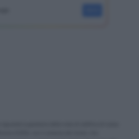
oogle
SEGUI
riguarda la gestione delle note di rettifica di cassa
naria (CIGS), con il sistema del ticket, che