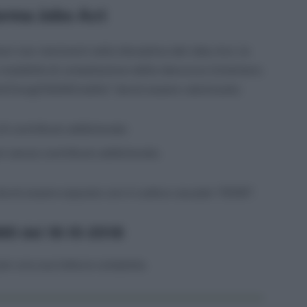
orma Jobs Act
ni non rientranti nella disciplina del Jobs Act, le
e modalità di compilazione delle denunce Uniemens
rd/CongCIGOACredito” dovrà essere valorizzato:
di contributo addizionale
ni senza contributo addizionale.
dovrà essere esposto con il codice causale “E500”.
80 del 18-10-2018
er una sua lettura completa.