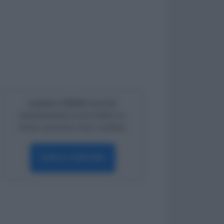
Lavoro e Diritti
risponde
gratuitamente ai tuoi dubbi su:
lavoro, pensioni, fisco, welfare.
PARLA CON NOI