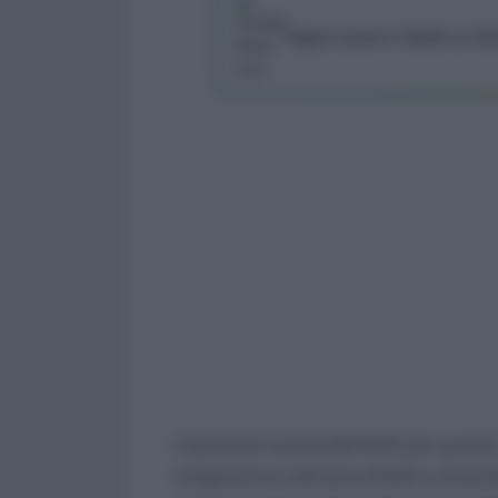
Segui Lavoro e Diritti su G
Importanti novità dall’INPS per quanto 
integrazione ordinaria (CIGO) e straordi