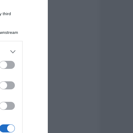
 third
Downstream
er and store
to grant or
ed purposes