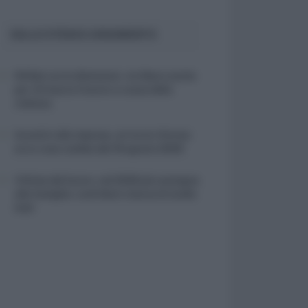
SULLO STESSO ARGOMENTO
NASpI con le dimissioni, via libera anche
per chi lascia il lavoro a causa della
violenza
Incentivi alle imprese, arriva la riforma:
ecco cosa cambia dal 18 agosto 2026
Vittime del lavoro, nel 2026 più sostegno
alle famiglie: contributi e borse di studio
Inail