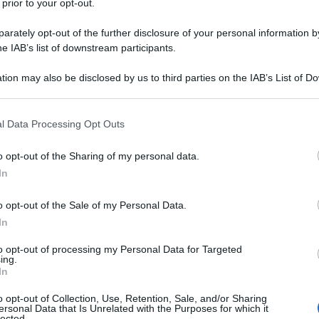
 prior to your opt-out.
a provocato un “blocco” delle note di rettifica
rately opt-out of the further disclosure of your personal information by
resenza di conguagli relativi ai trattamenti di
he IAB’s list of downstream participants.
 Act.
tion may also be disclosed by us to third parties on the IAB’s List of 
S ha spiegato come funziona “Evidenze CIG” del
 that may further disclose it to other third parties.
nsente di monitorare i conguagli relativi alle
 that this website/app uses one or more Google services and may gath
l Data Processing Opt Outs
a del ticket. Inoltre, consente di agevolare la
including but not limited to your visit or usage behaviour. You may click 
 to Google and its third-party tags to use your data for below specifi
li importi conguagliati comunicati con nota di
o opt-out of the Sharing of my personal data.
ogle consent section.
In
o opt-out of the Sale of my Personal Data.
ortare le aziende nell’invio di eventuali flussi di
In
l successivo ricalcolo delle note di rettifica,
 i termini per il passaggio centralizzato delle note
to opt-out of processing my Personal Data for Targeted
ing.
pero Crediti”.
In
o opt-out of Collection, Use, Retention, Sale, and/or Sharing
e e scadute saranno trasmesse alla procedura
ersonal Data that Is Unrelated with the Purposes for which it
lected.