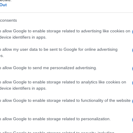
i dalla scadenza; tale termine sarà ricondotto a
Out
 2018.
consents
he dalle operazioni di ricalcolo potrebbero
o allow Google to enable storage related to advertising like cookies on
fica, le quali dovranno essere considerate in
evice identifiers in apps.
nti addebiti notificati per i medesimi periodi di
o allow my user data to be sent to Google for online advertising
s.
to allow Google to send me personalized advertising.
odici importo eccedenza
o allow Google to enable storage related to analytics like cookies on
messe per differenze di importi relativi ai conguagli
evice identifiers in apps.
rizzazione e tipologia di CIG si considerano
o allow Google to enable storage related to functionality of the website
zate meno quelle già conguagliate. In presenza di
a procedura considera uguale a “0” le ore
o allow Google to enable storage related to personalization.
ri al valore del tetto massimo orario di CIG
per il numero delle ore conguagliabili.
o allow Google to enable storage related to security, including