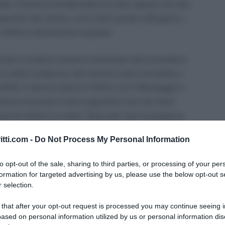
ti, l’Istituto previdenziale ha fatto sapere che alla
eratori del settore, sono stati portati a 60 giorni, i
 rettifica attualmente sospese.
otificate e scadute saranno trasmesse alla procedura
i dalla scadenza; tale termine sarà ricondotto a
2018. A darne notizia è l’INPS con il Messaggio n.
mento di prassi è stato segnalato che nel mese
te di rettifica in stato “bloccato” per la presenza
 CIGO/CIGS.
itti.com -
Do Not Process My Personal Information
nguagli CIGO/CIGS: gestione
to opt-out of the sale, sharing to third parties, or processing of your per
formation for targeted advertising by us, please use the below opt-out s
 selection.
 that after your opt-out request is processed you may continue seeing i
i CIGO e CIGS sono ora gestite mediante il sistema
ased on personal information utilized by us or personal information dis
e delle indicazione ha prodotto anomalie e