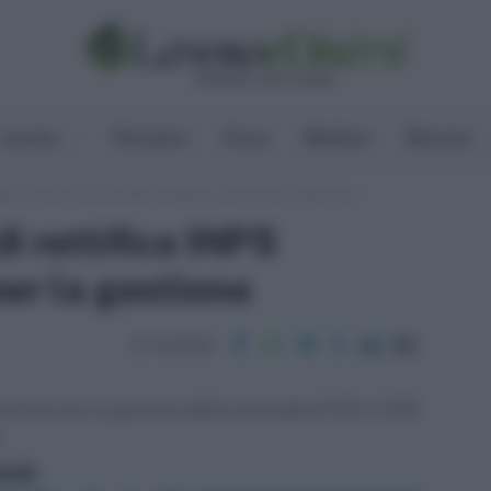
Lavoro
Pensioni
Fisco
Welfare
Risorse
IGS, note di rettifica INPS sospese: termini per la gestione
i rettifica INPS
per la gestione
Condividi
l termine per la gestione delle domande di CIG e CIGS
e
ritti