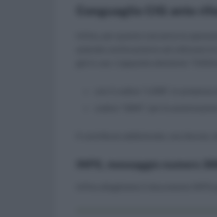
Conguaglio CIG ante rif
Infine, per quanto concerne le operazio
aziende continueranno ad utilizzare l
già in uso. L’apposito elemento “CIGO
con il codice “L039”, in presenza 
codice “G941” per le autorizzazio
Il contributo addizionale, ove dovuto, 
INPS, messaggio numero 38
Infine alleghiamo il documento INPS p