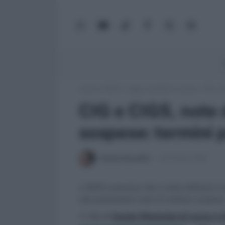
WhatsApp
YouTube
TikTok
Facebook
X
Google
(Twitter)
News
Lavoro e Diritti
»
Leggi, normativa e prassi
»
CIG e C
CIG e CIGS, note d
sospese: termini 
Daniele Bonaddio
23 Ottobre 2018
L'INPS comunica che è stato differito i
che presentano note di rettifica sospes
>> Vai al
Canale WhatsApp di Lavoro e Di