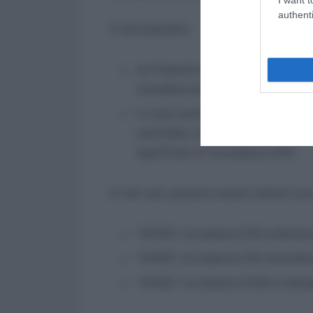
authenti
A tal proposito:
se l’importo dichiarato per tipolo
considera esatto l’importo dichiar
in caso contrario, la procedura d
aziendale, un codice esclusivament
significato di “eccedenza CIG”.
In tali casi, possono essere istituiti un
“DCGO”, eccedenza CIG ordinaria 
“DCGS”, eccedenza CIG straordina
“DCGD”, eccedenza CIGS in derog