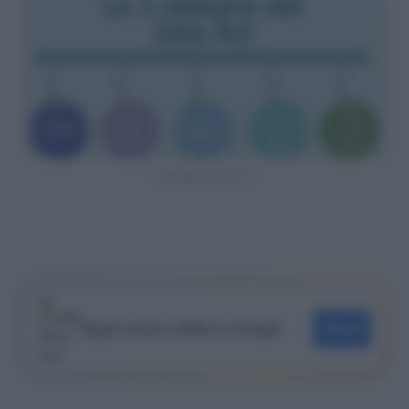
5 deleghe Jobs Act
Segui Lavoro e Diritti su Google
SEGUI