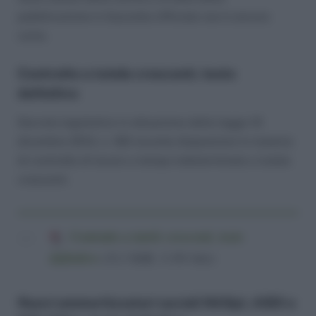
pubblicazione in Gazzetta Ufficiale non è ancora
certa.
Contratto a tutele crescenti, testo
definitivo
Decreto legislativo in attuazione della legge 10
dicembre 2014, n. 183 recante disposizioni in materia
di contratto di lavoro a tempo indeterminato a tutele
crescenti.
Contratto a tutele crescenti, testo
definitivo
(31,3 KiB, 3.191 hits)
Nuovi ammortizzatori sociali NASpI, ASDI e