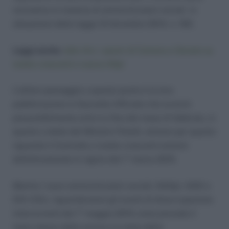
normativa in materia di ammortizzatori sociali in
attuazione della legge 10 dicembre 2014, n. 183.
Leggi anche:
Jobs Act, i pareri di Camera e Senato su
tutele crescenti e nuova ASpI
L’ultimo passaggio a questo punto è la loro
pubblicazione in Gazzetta Ufficiale che avverrà
presumibilmente entro la fine del mese di febbraio, in
quanto a detta del Ministro Poletti, almeno per quanto
riguarda il Contratto a tutele crescenti entrerà
definitivamente in vigore dal 1° marzo 2015.
Mentre i nuovi ammortizzatori sociali, NASpI, ASDI e
DIS-COLL riguarderanno gli eventi di disoccupazione
intercorrenti dal 1° maggio 2015 come prevede il
testo stesso della norma e la data della