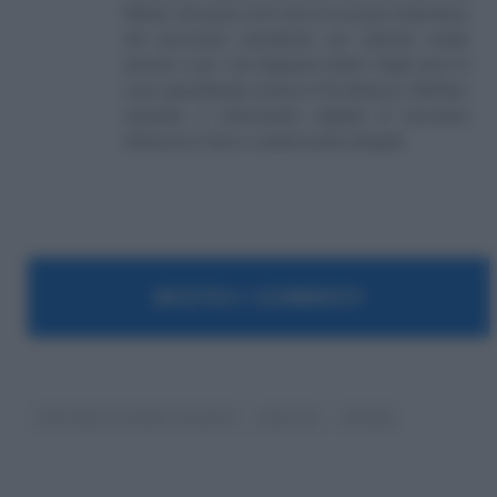
Molise. Da quasi venti anni mi occupo di gestione
del personale soprattutto per aziende medio
piccole e per i più disparati settori. Negli anni mi
sono specializzato anche in Previdenza e Welfare,
aiutando e informando migliaia di lavoratori
attraverso il sito e i canali social collegati.
MOSTRA I COMMENTI
Contratto a tutele crescenti
jobs act
NASpI