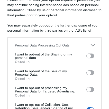
may continue seeing interest-based ads based on personal
information utilized by us or personal information disclosed to
third parties prior to your opt-out.
SULLO STESSO ARGOMENTO
You may separately opt-out of the further disclosure of your
personal information by third parties on the IAB’s list of
Ticket licenziamento 2026: cos’è, quando è dovuto e
downstream participants.
importi aggiornati
Personal Data Processing Opt Outs
This information may also be disclosed by us to third parties
on the IAB’s List of Downstream Participants that may further
I want to opt-out of the Sharing of my
Lavoro e Diritti
risponde gratuitamente ai tuoi
disclose it to other third parties.
personal data.
dubbi su: lavoro, pensioni, fisco, welfare.
Opted In
Please note that this website/app uses one or more Google
services and may gather and store information including but
I want to opt-out of the Sale of my
Personal Data.
not limited to your visit or usage behaviour. You may click to
PARLA CON NOI
Opted In
grant or deny consent to Google and its third-party tags to
use your data for below specified purposes in below Google
I want to opt-out of processing my
consent section.
Personal Data for Targeted Advertising.
Opted In
I want to opt-out of Collection, Use,
Retention, Sale, and/or Sharing of my