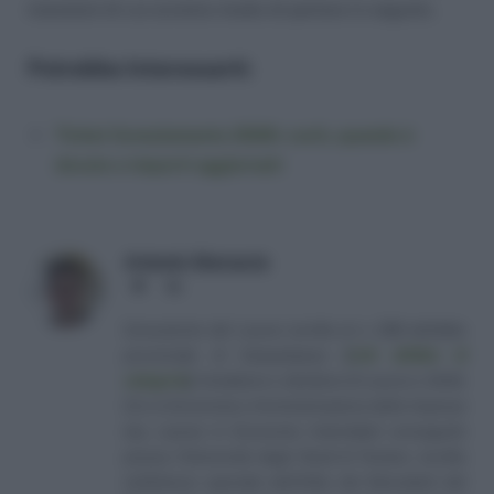
mansioni di cui avremo modo di parlare in seguito.
Potrebbe Interessarti:
Ticket licenziamento 2026: cos’è, quando è
dovuto e importi aggiornati
Antonio Maroscia
Website
LinkedIn
Consulente del Lavoro iscritto al n. 238 dell'albo
provinciale di Campobasso
[
Link all'albo di
categoria
]
, fondatore e direttore di Lavoro e Diritti.
D.U. in Economia e Amministrazione delle Imprese
(eq. Laurea in Economia Aziendale) conseguito
presso l'Università degli Studi di Teramo. Iscritto
nell'elenco speciale dell'Albo dei Giornalisti del