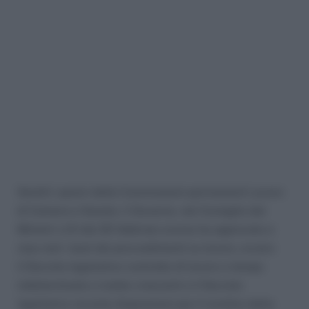
Sentiti i pareri delle Commissioni permanenti Lavoro
di Camera e Senato, il Governo, nel Consiglio dei
Ministri n.51 del 20 febbraio scorso ha approvato e
reso noti i testi dei provvedimenti su lavoro, ovvero
il Decreto legislativo contratto di lavoro a tempo
indeterminato a tutele crescenti e il Decreto
legislativo recante disposizioni per il riordino della