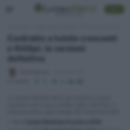
SEGUI
Lavoro e Diritti
»
Leggi, normativa e prassi
»
Contratto a tutele crescenti e NASpI, le versioni definitive
Contratto a tutele crescenti
e NASpI, le versioni
definitive
Antonio Maroscia
23 Febbraio 2015
Condividi
Le versioni definitive del D. lgs contratto a tutele
crescenti e del D. lgs su NASpI, ASDI e DIS-COLL in
attuazione della Legge Delega 183, 10 dicembre 2014
>> Vai al
Canale WhatsApp di Lavoro e Diritti