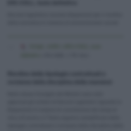
DIS-COLL, testo definitivo
Decreto legislativo recante disposizioni per il riordino
della normativa in materia di ammortizzatori sociali
NASpI, ASDI e DIS-COLL, testo
definitivo
(38,6 KiB, 1.781 hits)
Riordino delle tipologie contrattuali e
revisione della disciplina delle mansioni
Nello stesso Consiglio dei Ministri sono stati
approvati gli schemi di Decreti Legislativi riguardo le
Disposizioni in materia di conciliazione dei tempi di
vita e di lavoro e il Testo organico semplificato delle
tipologie contrattuali e revisione della disciplina delle