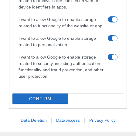
related to analytics like cookies on web or
device identifiers in apps.
I want to allow Google to enable storage
Chi Siamo
Contatti
Redazione
Collabora
LinkedIn
related to functionality of the website or app.
I want to allow Google to enable storage
related to personalization.
I want to allow Google to enable storage
© 2026 Lavoro e Diritti
related to security, including authentication
Testata giornalistica registrata al Tribunale di Larino al n° 511 del 4
functionality and fraud prevention, and other
agosto 2018 – Direttore Responsabile Antonio Maroscia
user protection.
P. IVA 01669200709
CONFIRM
Data Deletion
Data Access
Privacy Policy
Privacy Policy
Cookie Policy
Mappa del Sito