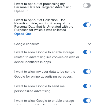
use your data for below specified purposes in below Google
I want to opt-out of processing my
consent section.
Personal Data for Targeted Advertising.
Opted In
I want to opt-out of Collection, Use,
Retention, Sale, and/or Sharing of my
Personal Data that Is Unrelated with the
Purposes for which it was collected.
Opted Out
Google consents
I want to allow Google to enable storage
related to advertising like cookies on web or
device identifiers in apps.
I want to allow my user data to be sent to
Google for online advertising purposes.
I want to allow Google to send me
personalized advertising.
I want to allow Google to enable storage