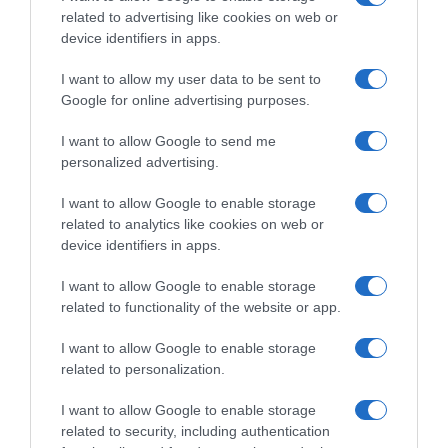
related to advertising like cookies on web or
device identifiers in apps.
I want to allow my user data to be sent to
Google for online advertising purposes.
I want to allow Google to send me
personalized advertising.
I want to allow Google to enable storage
related to analytics like cookies on web or
device identifiers in apps.
I want to allow Google to enable storage
Chi Siamo
Contatti
Redazione
Collabora
LinkedIn
related to functionality of the website or app.
I want to allow Google to enable storage
related to personalization.
I want to allow Google to enable storage
© 2026 Lavoro e Diritti
related to security, including authentication
Testata giornalistica registrata al Tribunale di Larino al n° 511 del 4