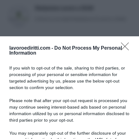
Redazione Lavoro e Diritti
Articoli a cura della Redazione di Lavoro e Diritti.
lavoroediritti.com -
Do Not Process My Personal
Information
If you wish to opt-out of the sale, sharing to third parties, or
ULTIMI VIDEO
processing of your personal or sensitive information for
targeted advertising by us, please use the below opt-out
section to confirm your selection.
ISEE 2026 troppo alto? Ecco 7 metodi legali per
abbassarlo (video)
Please note that after your opt-out request is processed you
may continue seeing interest-based ads based on personal
Assegno Unico febbraio 2026: facciamo chiarezza su
information utilized by us or personal information disclosed to
pagamenti, importi e Isee (video)
third parties prior to your opt-out.
Assegno di Inclusione, Bonus Straordinario fino a 500
You may separately opt-out of the further disclosure of your
Euro nel mese di stop