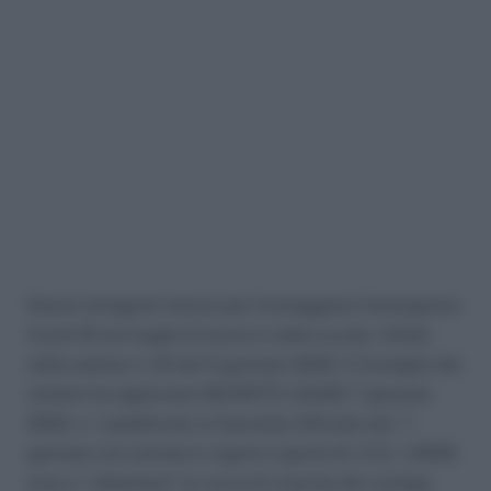
Nuove stringenti misure per fronteggiare l’emergenza
Covid-19 nei luoghi di lavoro e nelle scuole. Infatti,
nella seduta n. 55 del 5 gennaio 2022, il Consiglio dei
ministri ha approvato DECRETO-LEGGE 7 gennaio
2022, n. 1 pubblicato in Gazzetta Ufficiale del 7
gennaio con entrata in vigore il giorno 8. Il D.l. 1/2022
mira a “rallentare” la curva di crescita dei contagi