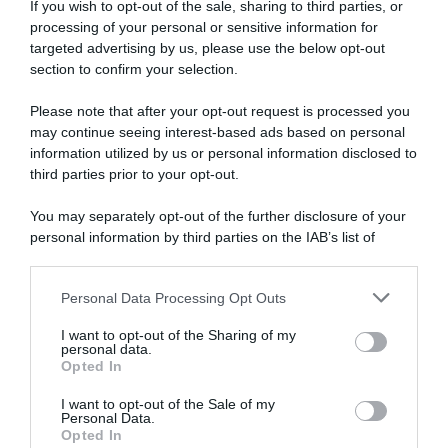
If you wish to opt-out of the sale, sharing to third parties, or
processing of your personal or sensitive information for
targeted advertising by us, please use the below opt-out
SULLO STESSO ARGOMENTO
section to confirm your selection.
Please note that after your opt-out request is processed you
NASpI con le dimissioni, via libera anche per chi lascia il
may continue seeing interest-based ads based on personal
lavoro a causa della violenza
information utilized by us or personal information disclosed to
third parties prior to your opt-out.
Incentivi alle imprese, arriva la riforma: ecco cosa
cambia dal 18 agosto 2026
You may separately opt-out of the further disclosure of your
personal information by third parties on the IAB’s list of
Vittime del lavoro, nel 2026 più sostegno alle famiglie:
downstream participants.
contributi e borse di studio Inail
Personal Data Processing Opt Outs
This information may also be disclosed by us to third parties
on the IAB’s List of Downstream Participants that may further
I want to opt-out of the Sharing of my
Lavoro e Diritti
risponde gratuitamente ai tuoi
disclose it to other third parties.
personal data.
dubbi su: lavoro, pensioni, fisco, welfare.
Opted In
Please note that this website/app uses one or more Google
services and may gather and store information including but
I want to opt-out of the Sale of my
Personal Data.
not limited to your visit or usage behaviour. You may click to
PARLA CON NOI
Opted In
grant or deny consent to Google and its third-party tags to