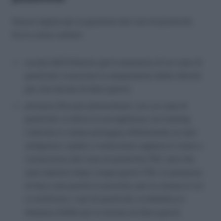
Nuove regole per la gestione dei casi di positività.
Ecco come cambia
scuola dell’infanzia: già in presenza di un caso di
positività, è prevista la sospensione delle attività
per una durata di dieci giorni;
primaria (Scuola elementare): con un caso di
positività, si attiva la sorveglianza con testing.
L’attività in classe prosegue effettuando un test
antigenico rapido o molecolare appena si viene a
conoscenza del caso di positività (T0), test che
sarà ripetuto dopo cinque giorni (T5). In presenza
di due o più positivi è prevista, per la classe in cui
si verificano i casi di positività, la didattica a
distanza (DAD) per la durata di dieci giorni;