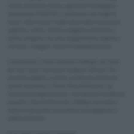
relativi attraverso misure urgenti per fronteggiare
l’emergenza COVID-19, in particolare nei luoghi di
lavoro, nelle scuole e negli istituti della formazione
superiore. Inoltre, fornisce maggiore protezione a
quelle categorie che sono maggiormente esposte e
che sono a maggior rischio di ospedalizzazione.
In particolare, il testo introduce l’obbligo vaccinale
per tutti coloro che hanno compiuto i 50 anni. Per i
lavoratori pubblici e privati con 50 anni di età sarà
quindi necessario il “Green Pass Rafforzato” per
l’accesso ai luoghi di lavoro a far data dal 15 febbraio
prossimo. Senza limiti di età, l’obbligo vaccinale è
esteso al personale universitario così equiparato a
quello scolastico.
Ecco tutte le novità in dettaglio.