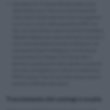
secondaria di I e II grado (Scuola media, liceo,
istituti tecnici ecc.): fino a un caso di positività
nella stessa classe è prevista l’auto-sorveglianza
e con l’uso, in aula, delle mascherine FFP2. Con
due casi nella stessa classe è prevista la didattica
digitale integrata per coloro che hanno concluso il
ciclo vaccinale primario da più di 120 giorni, che
sono guariti da più di 120 giorni, che non hanno
avuto la dose di richiamo. Per tutti gli altri, è
prevista la prosecuzione delle attività in presenza
con l’auto-sorveglianza e l’utilizzo di mascherine
FFP2 in classe. Con tre casi nella stessa classe è
prevista la DAD per dieci giorni.
Tracciamento dei contagi a scuola