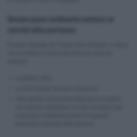
Green pass ordinario esteso ai
servizi alla persona
È esteso l’obbligo del “Green Pass ordinario” a coloro
che accedono ai servizi alla persona, come ad
esempio:
ai pubblici uffici;
ai servizi postali, bancari e finanziari;
nelle attività commerciali fatte salve eccezioni
che saranno individuate con atto secondario per
assicurare il soddisfacimento di esigenze
essenziali e primarie della persona.