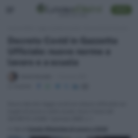
SEGUI
Lavoro e Diritti
»
Leggi, normativa e prassi
»
Decreto Covid in Gazzetta Ufficiale: nuove norme a lavoro e a scuola
Decreto Covid in Gazzetta
Ufficiale: nuove norme a
lavoro e a scuola
Daniele Bonaddio
10 Gennaio 2022
Condividi
Nuovo decreto-legge covid con misure rafforzate nei
luoghi di lavoro e nelle scuole. Ecco il testo del
DECRETO-LEGGE 7 gennaio 2022, n. 1
>> Vai al
Canale WhatsApp di Lavoro e Diritti