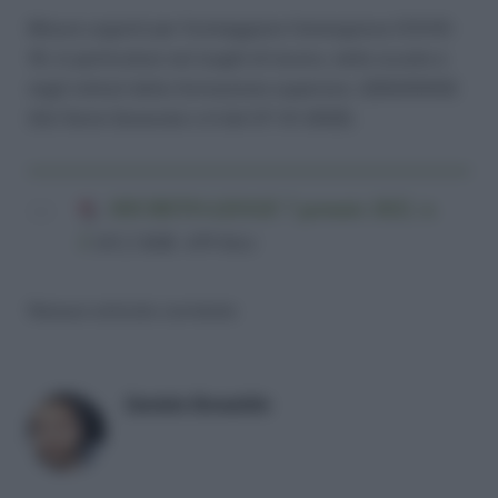
Misure urgenti per fronteggiare l’emergenza COVID-
19, in particolare nei luoghi di lavoro, nelle scuole e
negli istituti della formazione superiore. (22G00002)
(GU Serie Generale n.4 del 07-01-2022).
DECRETO-LEGGE 7 gennaio 2022, n.
1
(65,2 KiB, 439 hits)
Nessun articolo correlato
Daniele Bonaddio