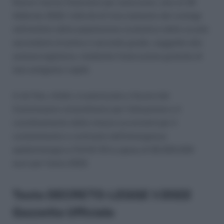
Nuove risorse finanziare per assicurare, sino al 28
febbraio 2022, l’attività di tracciamento dei contagi
nell’ambito della popolazione scolastica delle scuole
secondarie di primo e secondo grado, soggette alla
autosorveglianza, mediante l’esecuzione gratuita di
test antigenici rapidi.
A tal fine, infatti, è autorizzata a favore del
Commissario straordinario per l’attuazione e il
coordinamento delle misure occorrenti per il
contenimento e contrasto dell’emergenza
epidemiologica COVID-19 la spesa di 92.505.000
euro per l’anno 2022.
Testo DECRETO-LEGGE 1/2022
Gazzetta Ufficiale