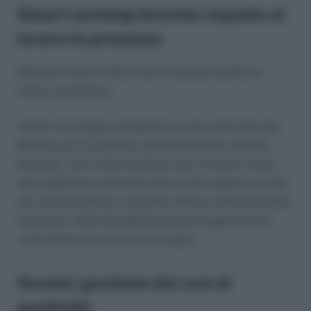
Smart working favorito rispetto al
lavoro in presenza
Massimo utilizzo dello smart working rispetto al
lavoro in presenza.
Infatti, il Consiglio dei Ministri è stato informato dal
Ministro per la pubblica amministrazione, Renato
Brunetta, che è stata adottata una circolare rivolta
alle pubbliche amministrazioni e alle imprese private
per raccomandare il massimo utilizzo, nelle prossime
settimane, della flessibilità prevista dagli accordi
contrattuali in tema di lavoro agile.
Scuola: gestione dei casi di
positività