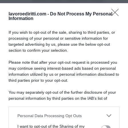
lavoroediritti.com -
Do Not Process My Personal
Information
If you wish to opt-out of the sale, sharing to third parties, or
processing of your personal or sensitive information for
targeted advertising by us, please use the below opt-out
SULLO STESSO ARGOMENTO
section to confirm your selection.
Please note that after your opt-out request is processed you
NASpI con le dimissioni, via libera anche per chi lascia il
may continue seeing interest-based ads based on personal
lavoro a causa della violenza
information utilized by us or personal information disclosed to
third parties prior to your opt-out.
Incentivi alle imprese, arriva la riforma: ecco cosa
cambia dal 18 agosto 2026
You may separately opt-out of the further disclosure of your
personal information by third parties on the IAB’s list of
Vittime del lavoro, nel 2026 più sostegno alle famiglie:
downstream participants.
contributi e borse di studio Inail
Personal Data Processing Opt Outs
This information may also be disclosed by us to third parties
on the IAB’s List of Downstream Participants that may further
I want to opt-out of the Sharing of my