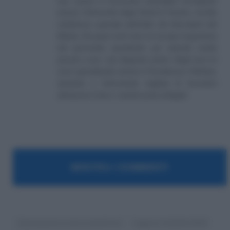
(eq. Laurea in Economia Aziendale) conseguito
presso l'Università degli Studi di Teramo. Iscritto
nell'elenco speciale dell'Albo dei Giornalisti del
Molise. Da quasi venti anni mi occupo di gestione
del personale soprattutto per aziende medio
piccole e per i più disparati settori. Negli anni mi
sono specializzato anche in Previdenza e Welfare,
aiutando e informando migliaia di lavoratori
attraverso il sito e i canali social collegati.
MOSTRA I COMMENTI
detassazione premi produttività
legge di stabilità 2016