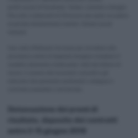
profili social di Facebook, Twitter, Linkedin e Google
Plus alle credenziali di Cliclavoro per poter accedere
al portale direttamente tramite i famosi social
network.
Una volta effettuato l’accesso per accedere alla
procedura online di deposito bisogna compilare il
modello telematico (indicando i dati del datore di
lavoro, il numero dei lavoratori coinvolti e gli
indicatori dei parametri prefissati) e allegare il
contratto aziendale o territoriale.
Detassazione dei premi di
risultato, deposito dei contratti
entro il 15 giugno 2016