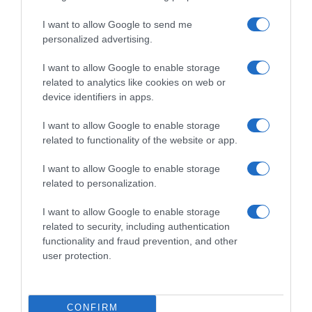
I want to allow Google to send me
personalized advertising.
I want to allow Google to enable storage
related to analytics like cookies on web or
device identifiers in apps.
Chi Siamo
Contatti
Redazione
Collabora
LinkedIn
I want to allow Google to enable storage
related to functionality of the website or app.
I want to allow Google to enable storage
related to personalization.
© 2026 Lavoro e Diritti
I want to allow Google to enable storage
Testata giornalistica registrata al Tribunale di Larino al n° 511 del 4
related to security, including authentication
agosto 2018 – Direttore Responsabile Antonio Maroscia
functionality and fraud prevention, and other
P. IVA 01669200709
user protection.
CONFIRM