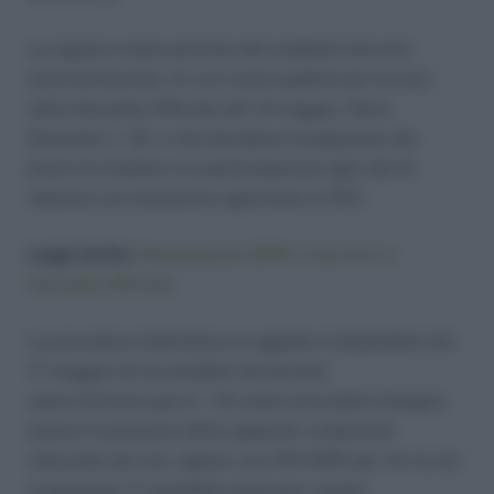
La regola è stata prevista dal suddetto decreto
interministeriale, di cui è stato pubblicato l’avviso
nella Gazzetta Ufficiale del 14 maggio, Serie
Generale n. 112, e che disciplina l’erogazione dei
premi di risultato e la partecipazione agli utili di
impresa con tassazione agevolata al 10%.
Leggi anche:
Detassazione 2016: il decreto in
Gazzetta Ufficiale
La procedura telematica in oggetto è disponibile dal
17 maggio ed accessibile dal portale
www.cliclavoro.gov.it . Per poter procedere bisogna
essere in possesso delle apposite credenziali
rilasciate dal sito, oppure con PIN INPS per chi ne sia
in possesso. E’ possibile associare i propri