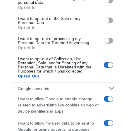
disclose it to other third parties.
Lavoro e Diritti
risponde gratuitamente ai tuoi
personal data.
Opted In
dubbi su: lavoro, pensioni, fisco, welfare.
Please note that this website/app uses one or more Google
services and may gather and store information including but
I want to opt-out of the Sale of my
Personal Data.
not limited to your visit or usage behaviour. You may click to
PARLA CON NOI
Opted In
grant or deny consent to Google and its third-party tags to
use your data for below specified purposes in below Google
I want to opt-out of processing my
consent section.
Personal Data for Targeted Advertising.
Opted In
I want to opt-out of Collection, Use,
Retention, Sale, and/or Sharing of my
Personal Data that Is Unrelated with the
Purposes for which it was collected.
Opted Out
Google consents
I want to allow Google to enable storage
related to advertising like cookies on web or
device identifiers in apps.
I want to allow my user data to be sent to
Google for online advertising purposes.