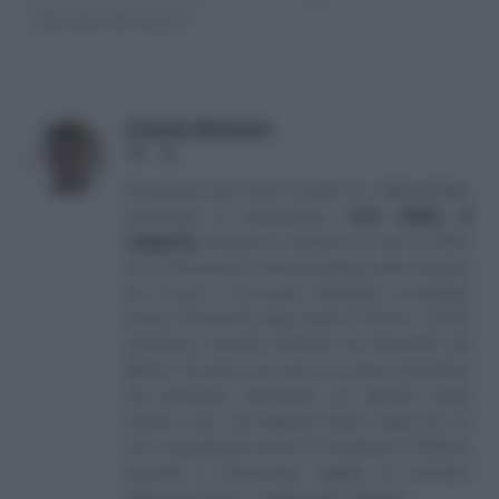
Ministero del lavoro
Antonio Maroscia
Website
LinkedIn
Consulente del Lavoro iscritto al n. 238 dell'albo
provinciale di Campobasso
[
Link all'albo di
categoria
]
, fondatore e direttore di Lavoro e Diritti.
D.U. in Economia e Amministrazione delle Imprese
(eq. Laurea in Economia Aziendale) conseguito
presso l'Università degli Studi di Teramo. Iscritto
nell'elenco speciale dell'Albo dei Giornalisti del
Molise. Da quasi venti anni mi occupo di gestione
del personale soprattutto per aziende medio
piccole e per i più disparati settori. Negli anni mi
sono specializzato anche in Previdenza e Welfare,
aiutando e informando migliaia di lavoratori
attraverso il sito e i canali social collegati.