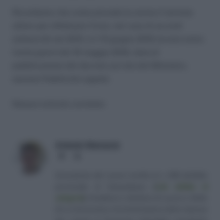
Ricordiamo che come prevede la norma il termine
ultimo per effettuare l’invio, nel caso di accordi
sottoscritti nel 2015, è il 15 giugno 2016 (ovvero entro
trenta giorni dal 16 maggio 2016, data di
pubblicazione del decreto sul sito del Ministero,
sezione Pubblicità Legale).
Nessun articolo correlato
Antonio Maroscia
Website
LinkedIn
Consulente del Lavoro iscritto al n. 238 dell'albo
provinciale di Campobasso
[
Link all'albo di
categoria
]
, fondatore e direttore di Lavoro e Diritti.
D.U. in Economia e Amministrazione delle Imprese