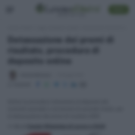
SEGUI
Lavoro e Diritti
»
Leggi, normativa e prassi
»
Detassazione dei premi di risultato, procedura di deposito online
Detassazione dei premi di
risultato, procedura di
deposito online
Antonio Maroscia
19 Maggio 2016
Condividi
Online la procedura telematica di deposito dei
contratti aziendali e territoriali di secondo livello, per
la detassazione dei premi di risultato 2016
>> Vai al
Canale WhatsApp di Lavoro e Diritti