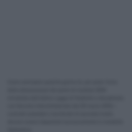
Come anticipato qualche giorno fa, per poter fruire
della detassazione dei premi di risultato 2016
introdotta dall’ultima Legge di Stabilità e disciplinata
con Decreto Interministeriale del 25 marzo 2016, i
contratti aziendali e territoriali di secondo livello
devono essere depositati esclusivamente in modalità
telematica.