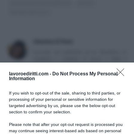
detassazione premi produttività
governo
Ministero del lavoro
Massima Di Paolo
Avvocato non praticante ed ex formatrice, co
fondatrice e redattrice di Lavoro e Diritti e
attualmente impiegata nella PA.
lavoroediritti.com -
Do Not Process My Personal
Information
If you wish to opt-out of the sale, sharing to third parties, or
processing of your personal or sensitive information for
targeted advertising by us, please use the below opt-out
section to confirm your selection.
SULLO STESSO ARGOMENTO
Please note that after your opt-out request is processed you
may continue seeing interest-based ads based on personal
NASpI con le dimissioni, via libera anche per chi lascia il