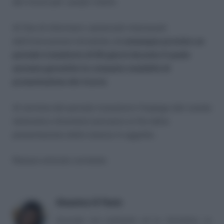
dei ricorsi per i propri clienti.
Al fine di informare i potenziali interessati
dell’innovazione introdotta,
è comunque previsto un
periodo transitorio di 60 giorni durante il quale
saranno garantite le consuete modalità di
presentazione dei ricorsi.
Al termine del periodo transitorio l’impiego del canale
telematico diventerà esclusivo ai fini della
presentazione delle istanze in oggetto.
Nessun articolo correlato
Massima Di Paolo
Avvocato non praticante ed ex formatrice, co