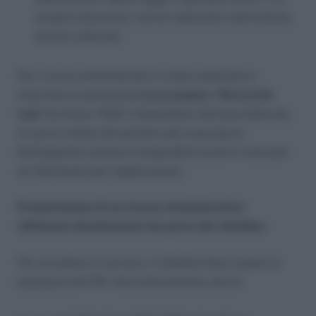
sempre attraverso i servizi telematici dell’Istituto,
da loro utilizzati.
Per i ricorsi amministrativi è stata realizzata e
rilasciata in produzione
la procedura “Ricorsi On
Line” (
in breve “RiOL”) disponibile nell’area dedicata
ai servizi online del portale web www.inps.it.
Nell’apposita sezione è disponibile anche il manuale
di riferimento per l’applicazione.
Presentazione di un ricorso amministrativo
effettuata direttamente da parte del cittadino.
Per accedere al servizio, il cittadino deve essere in
possesso del PIN. Successivamente, dovrà: