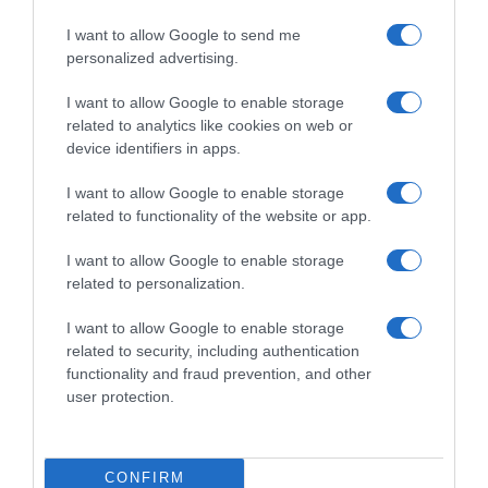
I want to allow Google to send me
personalized advertising.
I want to allow Google to enable storage
related to analytics like cookies on web or
device identifiers in apps.
I want to allow Google to enable storage
Chi Siamo
Contatti
Redazione
Collabora
LinkedIn
related to functionality of the website or app.
I want to allow Google to enable storage
related to personalization.
I want to allow Google to enable storage
© 2026 Lavoro e Diritti
related to security, including authentication
Testata giornalistica registrata al Tribunale di Larino al n° 511 del 4
functionality and fraud prevention, and other
agosto 2018 – Direttore Responsabile Antonio Maroscia
user protection.
P. IVA 01669200709
CONFIRM