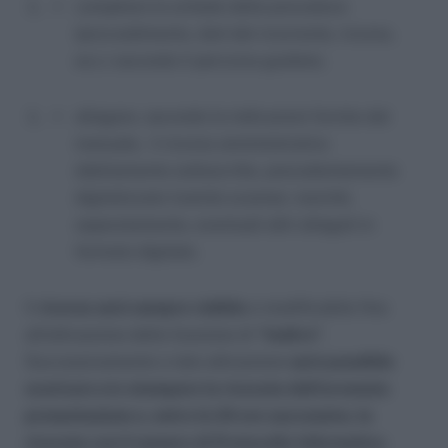
compilare le schede della procedura
(provvedimento, dati del ricorrente, ricorso,
ecc.) secondo il percorso guidato;
allegare, secondo le indicazioni fornite dal
manuale, il ricorso amministrativo
debitamente sottoscritto, precedentemente
digitalizzato tramite scanner, nonché,
separatamente, eventuali altri allegati in
formato digitale.
Il
ricorso sarà sempre visibile
e modificabile fino
all’attivazione della funzione di
“Inoltro”
.
Successivamente a tale attivazione
sarà possibile
scaricare e/o stampare la ricevuta dell’avvenuta
presentazione e, entro le 24 ore successive, la
ricevuta con il numero di Protocollo Informatico