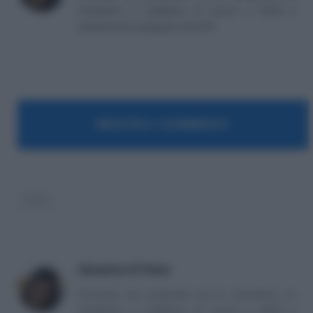
fondatrice e redattrice di Lavoro e Diritti e
attualmente impiegata nella PA.
MOSTRA I COMMENTI
INPS
Massima Di Paolo
Avvocato non praticante ed ex formatrice, co
fondatrice e redattrice di Lavoro e Diritti e