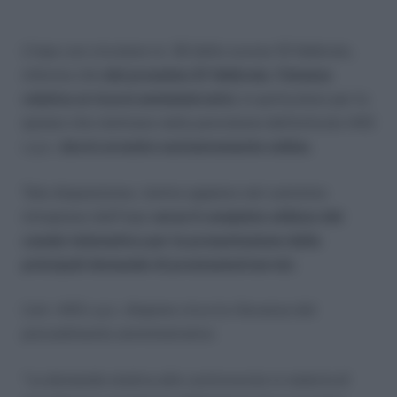
L’Inps con circolare nr. 32 dello scorso 10 febbraio,
informa che
dal prossimo 21 febbraio
,
l’istanza
relativa ai ricorsi amministrativi,
in particolare per le
ipotesi che rientrano nella previsione dell’articolo 443
c.p.c.
dovrà avvenire esclusivamente online.
Tale disposizione, rientra appieno nel cammino
intrapreso dall’Inps
verso il completo utilizzo del
canale telematico per la presentazione delle
principali domande di prestazioni/servizi.
L’art. 443 c.p.c. dispone circa la rilevanza del
procedimento amministrativo
“
La domanda relativa alle controversie in materia di