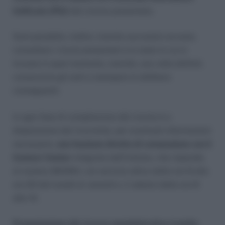
Unificato (PIU)
del ricorso presentato.
Sarà possibile, inoltre, tramite successivi accessi,
consultare i ricorsi presentati e lo stato in cui si
trovano in quel momento, nonché, una volta definiti,
conoscerne gli esiti e stampare le delibere
conseguenti.
In ogni fase di compilazione del ricorso è a
disposizione del ricorrente, per eventuali informazioni
necessarie,
una funzione diretta di connessione con il
Contact Center
integrato dell’Istituto, che risponde
al numero 803164, con servizio attivo dalle ore 8 alle
ore 20 dal lunedì al venerdì e, il sabato dalle ore 8
alle 14.
Presentazione del ricorso amministrativo tramite