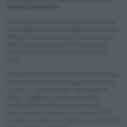
patronati e intermediari
Anche la presentazione dei ricorsi amministrativi da
parte degli Enti di patronato e degli altri intermediari
abilitati ai avviene, previa autenticazione e verifica
delle credenziali elettroniche di identificazione,
mediante accesso alla procedura Ricorsi online
(RiOL).
Anche gli Avvocati potranno accedere alla procedura
per la trasmissione dei ricorsi seguendo il percorso:
www.inps.it
–> Servizio on line –> per tipologia di
utente –> Cittadino –> ricorsi on line. All’atto
dell’inserimento del PIN per l’autenticazione,
l’Avvocato sarà riconosciuto come procuratore del
ricorrente e, in quanto tale, abilitato alla trasmissione