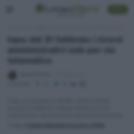
SEGUI
Lavoro e Diritti
»
Leggi, normativa e prassi
»
Inps: dal 21 febbraio i ricorsi amministrativi solo per via telematica
Inps: dal 21 febbraio i ricorsi
amministrativi solo per via
telematica
Massima Di Paolo
15 Febbraio 2011
Condividi
L’Inps con circolare nr. 32/2011, informa che dal
prossimo 21 febbraio, l’istanza relativa ai ricorsi
amministrativi, dovrà avvenire esclusivamente online.
>> Vai al
Canale WhatsApp di Lavoro e Diritti