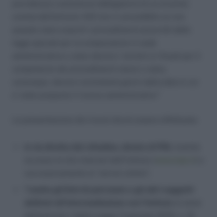
previdenza e assistenza obbligatorie di cui al primo
comma dell’articolo 442 non e’ procedibile se non
quando siano esauriti i procedimenti prescritti dalle
leggi speciali per la composizione in sede
amministrativa o siano decorsi i termini ivi fissati per il
compimento dei procedimenti stessi o siano,
comunque, decorsi centottanta giorni dalla data in cui
e’ stato proposto il ricorso amministrativo
”
La presentazione dei ricorsi dovrà essere effettuata:
in via diretta dal cittadino, dotato di PIN,
tramite
accesso al sito internet dell’Istituto (
www.inps.it
) e
successivamente ai “servizi online”;
Tr
amite gli Enti di patronato e gli altri soggetti
abilitati all’intermediazione con l’Istituto
ai sensi
dell’articolo 1 della Legge 11 gennaio 1979, n. 12,