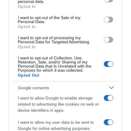
personal data.
Lavoro e Diritti
risponde gratuitamente ai tuoi
Opted In
Please note that this website/app uses one or more Google
dubbi su: lavoro, pensioni, fisco, welfare.
services and may gather and store information including but
I want to opt-out of the Sale of my
Personal Data.
not limited to your visit or usage behaviour. You may click to
Opted In
grant or deny consent to Google and its third-party tags to
PARLA CON NOI
use your data for below specified purposes in below Google
I want to opt-out of processing my
consent section.
Personal Data for Targeted Advertising.
Opted In
I want to opt-out of Collection, Use,
Retention, Sale, and/or Sharing of my
Personal Data that Is Unrelated with the
Purposes for which it was collected.
Opted Out
Google consents
I want to allow Google to enable storage
related to advertising like cookies on web or
device identifiers in apps.
I want to allow my user data to be sent to
Google for online advertising purposes.