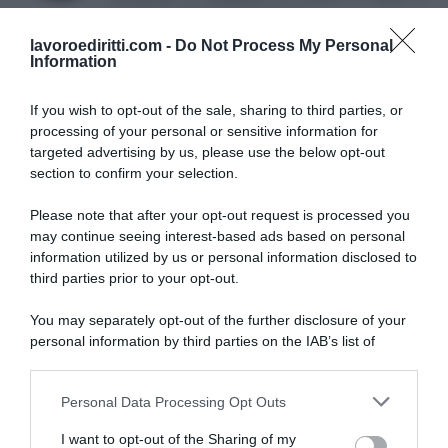
attualmente impiegata nella PA.
lavoroediritti.com -
Do Not Process My Personal
Information
If you wish to opt-out of the sale, sharing to third parties, or
processing of your personal or sensitive information for
targeted advertising by us, please use the below opt-out
section to confirm your selection.
SULLO STESSO ARGOMENTO
Please note that after your opt-out request is processed you
may continue seeing interest-based ads based on personal
NASpI con le dimissioni, via libera anche per chi lascia il
information utilized by us or personal information disclosed to
lavoro a causa della violenza
third parties prior to your opt-out.
Incentivi alle imprese, arriva la riforma: ecco cosa
You may separately opt-out of the further disclosure of your
cambia dal 18 agosto 2026
personal information by third parties on the IAB’s list of
downstream participants.
Vittime del lavoro, nel 2026 più sostegno alle famiglie:
contributi e borse di studio Inail
Personal Data Processing Opt Outs
This information may also be disclosed by us to third parties
on the IAB’s List of Downstream Participants that may further
I want to opt-out of the Sharing of my
disclose it to other third parties.