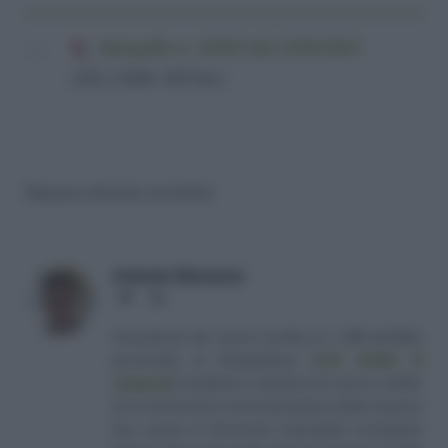
Interpello n. 2/2015 del 12/01/2015
(201,2 KiB, 928 hits)
Nessun articolo correlato
Antonio Maroscia
Website
LinkedIn
Consulente del Lavoro iscritto al n. 238 dell'albo
provinciale di Campobasso
[
Link all'albo di
categoria
]
, fondatore e direttore di Lavoro e Diritti.
D.U. in Economia e Amministrazione delle Imprese
(eq. Laurea in Economia Aziendale) conseguito