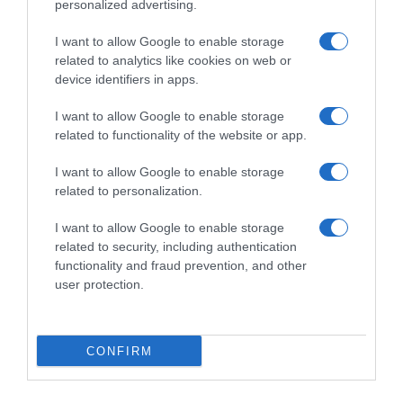
personalized advertising.
I want to allow Google to enable storage
related to analytics like cookies on web or
device identifiers in apps.
Chi Siamo
Contatti
Redazione
Collabora
LinkedIn
I want to allow Google to enable storage
related to functionality of the website or app.
I want to allow Google to enable storage
related to personalization.
© 2026 Lavoro e Diritti
I want to allow Google to enable storage
Testata giornalistica registrata al Tribunale di Larino al n° 511 del 4
related to security, including authentication
agosto 2018 – Direttore Responsabile Antonio Maroscia
functionality and fraud prevention, and other
P. IVA 01669200709
user protection.
CONFIRM
Privacy Policy
Cookie Policy
Mappa del Sito