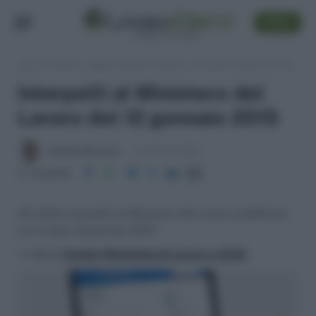
SEGUI
Lavoro e Diritti
»
Leggi, normativa e prassi
»
Interpelli al Ministero del Lavoro del 12 gennaio 2015
Interpelli al Ministero del
Lavoro del 12 gennaio 2015
Antonio Maroscia
13 Gennaio 2015
Condividi
Gli ultimi interpelli al Ministero del Lavoro pubblicati
sul in data 12 gennaio 2015
>> Vai al
Canale WhatsApp di Lavoro e Diritti