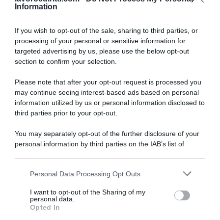
Information
If you wish to opt-out of the sale, sharing to third parties, or
processing of your personal or sensitive information for
targeted advertising by us, please use the below opt-out
SULLO STESSO ARGOMENTO
section to confirm your selection.
Please note that after your opt-out request is processed you
NASpI con le dimissioni, via libera anche per chi lascia il
may continue seeing interest-based ads based on personal
lavoro a causa della violenza
information utilized by us or personal information disclosed to
third parties prior to your opt-out.
Incentivi alle imprese, arriva la riforma: ecco cosa
cambia dal 18 agosto 2026
You may separately opt-out of the further disclosure of your
personal information by third parties on the IAB’s list of
Vittime del lavoro, nel 2026 più sostegno alle famiglie:
downstream participants.
contributi e borse di studio Inail
Personal Data Processing Opt Outs
This information may also be disclosed by us to third parties
on the IAB’s List of Downstream Participants that may further
I want to opt-out of the Sharing of my
disclose it to other third parties.
Lavoro e Diritti
risponde gratuitamente ai tuoi
personal data.
Opted In
dubbi su: lavoro, pensioni, fisco, welfare.
Please note that this website/app uses one or more Google