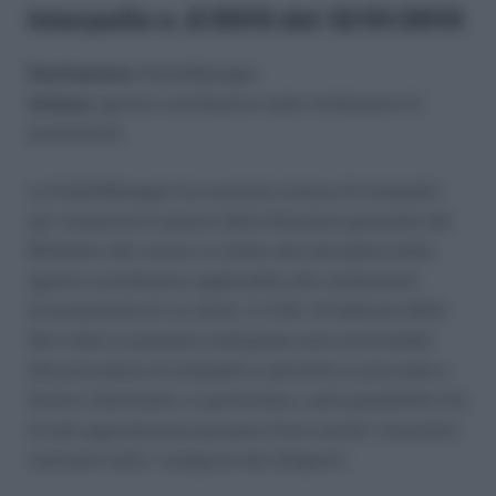
Interpello n. 2/2015 del 12/01/2015
Destinatario:
FederManager
Istanza:
sgravio contributivo sulle retribuzioni di
produttività
La FederManager ha avanzato istanza di interpello
per conoscere il parere della Direzione generale del
Ministero del Lavoro in ordine alla disciplina dello
sgravio contributivo applicabile alle retribuzioni
di produttività di cui all’art. 2, D.M. 14 febbraio 2014.
Non tutte le questioni sottoposte sono ammissibili
alla procedura di interpello e pertanto si provvede a
fornire chiarimenti, in particolare, sulla possibilità che
di tale agevolazione possano fruire anche i lavoratori
rientranti nella “categoria dei dirigenti”.