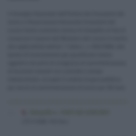
Il Consiglio Nazionale dell’Ordine dei Consulenti del
lavoro e l’Associazione Nazionale Consulenti del
Lavoro hanno avanzato istanza di interpello al fine di
conoscere il parere del Ministero del Lavoro in merito
alla applicabilità dell’art. 7 della L. n. 604/1066, alle
ipotesi di licenziamento per giustificato motivo
oggettivo da parte di un’agenzia di somministrazione,
di lavoratori assunti con contratto a tempo
indeterminato, occupati in ambito di gara pubblica
per servizi di somministrazione di lavoro per 36 mesi.
Interpello n. 1/2015 del 12/01/2015
(327,8 KiB, 934 hits)