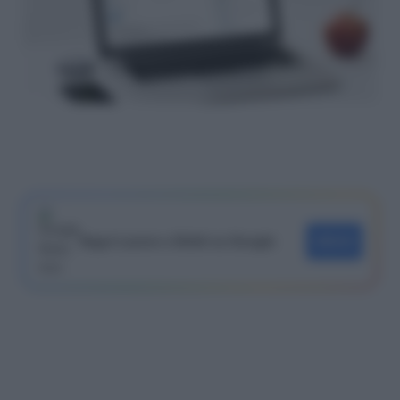
Segui Lavoro e Diritti su Google
SEGUI