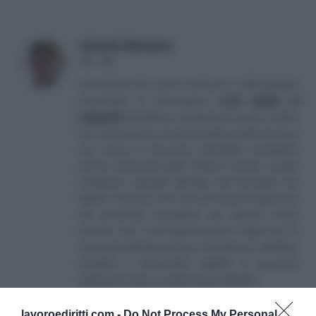
Antonio Maroscia
Website
LinkedIn
Consulente del Lavoro iscritto al n. 238 dell'albo
provinciale di Campobasso
[
Link all'albo di
categoria
]
, fondatore e direttore di Lavoro e Diritti.
D.U. in Economia e Amministrazione delle Imprese
(eq. Laurea in Economia Aziendale) conseguito
presso l'Università degli Studi di Teramo. Iscritto
nell'elenco speciale dell'Albo dei Giornalisti del
Molise. Da quasi venti anni mi occupo di gestione
del personale soprattutto per aziende medio
piccole e per i più disparati settori. Negli anni mi
sono specializzato anche in Previdenza e Welfare,
aiutando e informando migliaia di lavoratori
attraverso il sito e i canali social collegati.
lavoroediritti.com -
Do Not Process My Personal