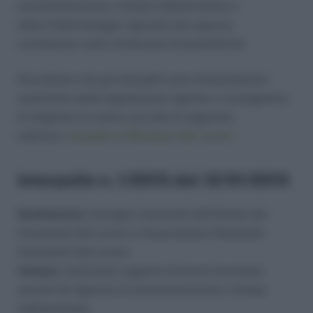
somministrazione a tempo indeterminato e
dalla Federmanager riguardo allo sgravio
contributivo sulle retribuzioni di produttività.
Ricordiamo che gli interpelli sono interpretazioni
autentiche della legislazione vigente; vi consigliamo
di sfogliare la nostra raccolta al seguente
indirizzo:
interpelli al Ministero del Lavoro
Interpello n. 1/2015 del 12/01/2015
Destinatario:
Consiglio nazionale dell’Ordine dei
Consulenti del Lavoro e Associazione Nazionale
Consulenti del Lavoro
Istanza:
risoluzione rapporto di lavoro lavoratori
assunti da Agenzie di somministrazione a tempo
indeterminato