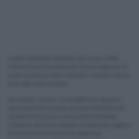
In data 12 gennaio il Ministero del Lavoro e delle
Politiche sociali ha pubblicato nell’area dedicata sul
proprio portale gli ultimi interpelli in risposta a quesiti
posti dagli organi preposti.
Gli interpelli, numeri 1 e 2 del 2015 sono risposte a
quesiti posti dal Consiglio nazionale dell’Ordine dei
Consulenti del Lavoro e Associazione Nazionale
Consulenti del Lavoro riguardo la risoluzione rapporto
di lavoro lavoratori assunti da Agenzie di