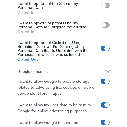
services and may gather and store information including but
I want to opt-out of the Sale of my
Personal Data.
not limited to your visit or usage behaviour. You may click to
PARLA CON NOI
Opted In
grant or deny consent to Google and its third-party tags to
use your data for below specified purposes in below Google
I want to opt-out of processing my
consent section.
Personal Data for Targeted Advertising.
Opted In
I want to opt-out of Collection, Use,
Retention, Sale, and/or Sharing of my
Personal Data that Is Unrelated with the
Purposes for which it was collected.
Opted Out
Google consents
I want to allow Google to enable storage
related to advertising like cookies on web or
device identifiers in apps.
I want to allow my user data to be sent to
Google for online advertising purposes.
I want to allow Google to send me