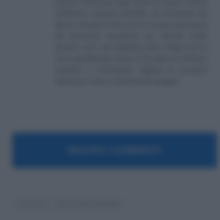
presso l'Università degli Studi di Teramo. Iscritto
nell'elenco speciale dell'Albo dei Giornalisti del
Molise. Da quasi venti anni mi occupo di gestione
del personale soprattutto per aziende medio
piccole e per i più disparati settori. Negli anni mi
sono specializzato anche in Previdenza e Welfare,
aiutando e informando migliaia di lavoratori
attraverso il sito e i canali social collegati.
MOSTRA I COMMENTI
interpelli
Ministero del lavoro