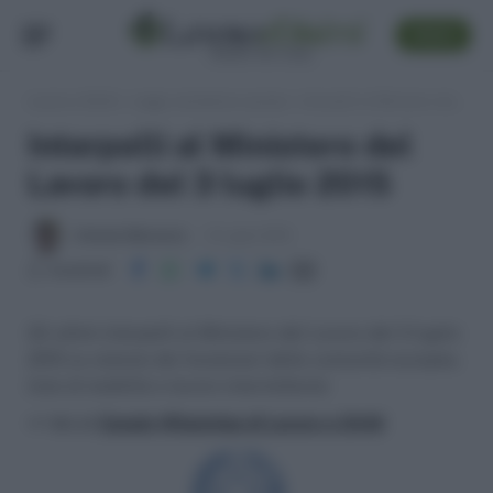
SEGUI
Lavoro e Diritti
»
Leggi, normativa e prassi
»
Interpelli al Ministero del Lavoro del 3 luglio 2015
Interpelli al Ministero del
Lavoro del 3 luglio 2015
Antonio Maroscia
6 Luglio 2015
Condividi
Gli ultimi interpelli al Ministero del Lavoro del 3 luglio
2015 su statuto dei funzionari delle comunità europee,
liste di mobilità e lavoro intermittente
>> Vai al
Canale WhatsApp di Lavoro e Diritti