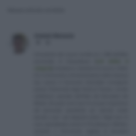
Nessun articolo correlato
Antonio Maroscia
Website
LinkedIn
Consulente del Lavoro iscritto al n. 238 dell'albo
provinciale di Campobasso
[
Link all'albo di
categoria
]
, fondatore e direttore di Lavoro e Diritti.
D.U. in Economia e Amministrazione delle Imprese
(eq. Laurea in Economia Aziendale) conseguito
presso l'Università degli Studi di Teramo. Iscritto
nell'elenco speciale dell'Albo dei Giornalisti del
Molise. Da quasi venti anni mi occupo di gestione
del personale soprattutto per aziende medio
piccole e per i più disparati settori. Negli anni mi
sono specializzato anche in Previdenza e Welfare,
aiutando e informando migliaia di lavoratori