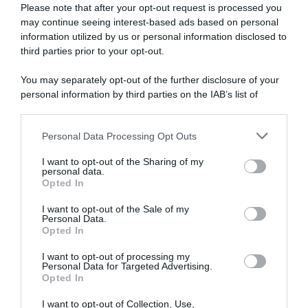
Please note that after your opt-out request is processed you
NASpI con le dimissioni, via libera anche per chi lascia il
may continue seeing interest-based ads based on personal
lavoro a causa della violenza
information utilized by us or personal information disclosed to
third parties prior to your opt-out.
Incentivi alle imprese, arriva la riforma: ecco cosa
cambia dal 18 agosto 2026
You may separately opt-out of the further disclosure of your
personal information by third parties on the IAB’s list of
Vittime del lavoro, nel 2026 più sostegno alle famiglie:
downstream participants.
contributi e borse di studio Inail
Personal Data Processing Opt Outs
This information may also be disclosed by us to third parties
on the IAB’s List of Downstream Participants that may further
I want to opt-out of the Sharing of my
Lavoro e Diritti
risponde gratuitamente ai tuoi
disclose it to other third parties.
personal data.
dubbi su: lavoro, pensioni, fisco, welfare.
Opted In
Please note that this website/app uses one or more Google
services and may gather and store information including but
I want to opt-out of the Sale of my
Personal Data.
not limited to your visit or usage behaviour. You may click to
PARLA CON NOI
Opted In
grant or deny consent to Google and its third-party tags to
use your data for below specified purposes in below Google
I want to opt-out of processing my
consent section.
Personal Data for Targeted Advertising.
Opted In
I want to opt-out of Collection, Use,