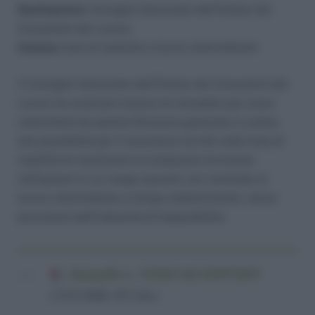
Destinatario:
Consiglio Nazionale dell’Ordine dei
Consulenti del Lavoro
Istanza:
liste di mobilità e lavoro intermittente
Il Consiglio Nazionale dell’Ordine dei Consulenti del
Lavoro ha avanzato istanza di interpello per avere
chiarimenti da questa Direzione generale in ordine
alla possibilità per il lavoratore iscritto nella lista di
mobilità di mantenere la medesima iscrizione
nell’ipotesi in cui venga assunto con contratto di
lavoro intermittente a tempo indeterminato, senza
previsione dell’indennità di disponibilità.
Interpello n. 15/2015 del 03/07/2015
(154,8 KiB, 851 hits)