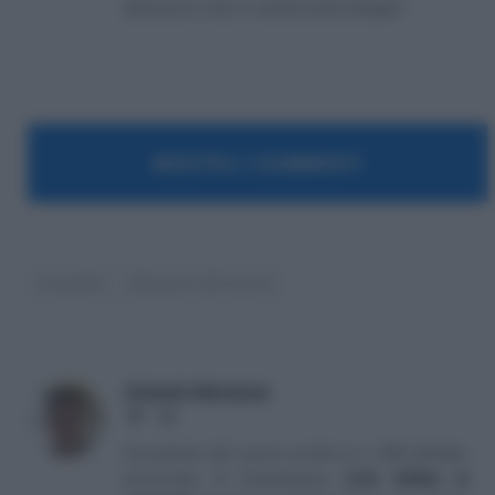
attraverso il sito e i canali social collegati.
MOSTRA I COMMENTI
interpelli
Ministero del lavoro
Antonio Maroscia
Website
LinkedIn
Consulente del Lavoro iscritto al n. 238 dell'albo
provinciale di Campobasso
[
Link all'albo di