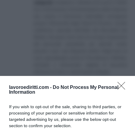
categoria
]
, fondatore e direttore di Lavoro e Diritti.
D.U. in Economia e Amministrazione delle Imprese
(eq. Laurea in Economia Aziendale) conseguito
presso l'Università degli Studi di Teramo. Iscritto
nell'elenco speciale dell'Albo dei Giornalisti del
Molise. Da quasi venti anni mi occupo di gestione
del personale soprattutto per aziende medio
piccole e per i più disparati settori. Negli anni mi
sono specializzato anche in Previdenza e Welfare,
aiutando e informando migliaia di lavoratori
attraverso il sito e i canali social collegati.
lavoroediritti.com -
Do Not Process My Personal
Information
If you wish to opt-out of the sale, sharing to third parties, or
processing of your personal or sensitive information for
targeted advertising by us, please use the below opt-out
SULLO STESSO ARGOMENTO
section to confirm your selection.