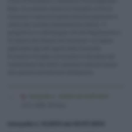
L’Ente di Previdenza e Assistenza Pluricategoriale –
Epap – ha avanzato istanza di interpello al fine di
conoscere il parere di questa Direzione generale in
ordine alla corretta interpretazione dell’art. 11,
paragrafi 2 e 3, dell’allegato VIII del Regolamento n.
31 relativo allo Statuto dei funzionari e al regime
applicabile agli altri agenti della Comunità
Economica Europea concernente la disciplina del
trasferimento dei diritti a pensione maturati presso
altre gestioni previdenziali obbligatorie.
Interpello n. 14/2015 del 03/07/2015
(213,3 KiB, 818 hits)
Interpello n. 15/2015 del 03/07/2015