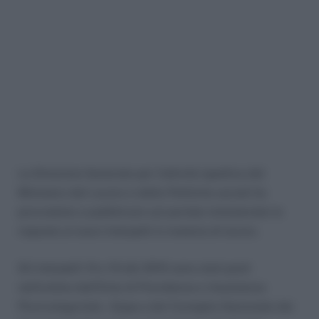
La Direzione Generale per l’attività ispettiva del
Ministero del Lavoro e delle Politiche sociali ha
provveduto a pubblicare sul portale ministeriale le
risposte ai nuovi interpelli in materia di lavoro.
Gli interpelli 14 e 15 del 2015 sono stati posti
nell’ordine dall’Ente di Previdenza e Assistenza
Pluricategoriale – Epap e dal Consiglio Nazionale dei