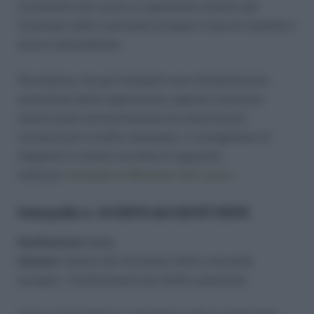
Consulenti del Lavoro e riguardano statuto dei
funzionari delle comunità europee e liste di mobilità e
lavoro intermittente.
Ricordiamo che gli interpelli sono interpretazioni
autentiche della legislazione vigente e possono
essere posti esclusivamente da associazioni
riconosciute a livello nazionale; vi consigliamo di
sfogliare la nostra raccolta al seguente
indirizzo:
interpelli al Ministero del Lavoro
Interpello n. 14/2015 del 03/07/2015
Destinatario:
Epap
Istanza:
statuto dei funzionari delle comunità
europee – trasferimento dei diritti a pensione