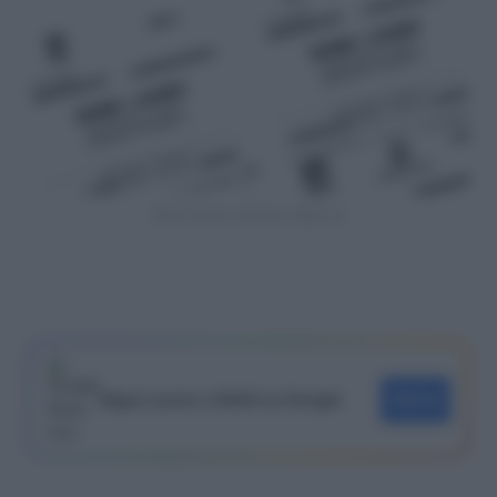
Buoni lavoro voucher tabaccai
Segui Lavoro e Diritti su Google
SEGUI