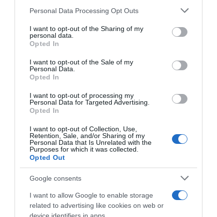
Personal Data Processing Opt Outs
This information may also be disclosed by us to third parties
on the IAB’s List of Downstream Participants that may further
I want to opt-out of the Sharing of my
Lavoro e Diritti
risponde gratuitamente ai tuoi
disclose it to other third parties.
personal data.
dubbi su: lavoro, pensioni, fisco, welfare.
Opted In
Please note that this website/app uses one or more Google
services and may gather and store information including but
I want to opt-out of the Sale of my
Personal Data.
not limited to your visit or usage behaviour. You may click to
PARLA CON NOI
Opted In
grant or deny consent to Google and its third-party tags to
use your data for below specified purposes in below Google
I want to opt-out of processing my
consent section.
Personal Data for Targeted Advertising.
Opted In
I want to opt-out of Collection, Use,
Retention, Sale, and/or Sharing of my
Personal Data that Is Unrelated with the
Purposes for which it was collected.
Opted Out
Google consents
I want to allow Google to enable storage
related to advertising like cookies on web or
device identifiers in apps.