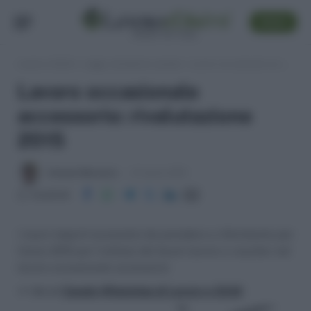
SEGUI
Lavoro e Diritti
»
Leggi, normativa e prassi
»
Lavoro occasionale accessorio: rivalutazione 2015
Lavoro occasionale
accessorio: rivalutazione
2015
Antonio Maroscia
21 Aprile 2015
Condividi
I nuovi importi economici da prendere a riferimento per
l’anno 2015 per l'utilizzo dei buoni lavoro o voucher nel
lavoro occasionale accessorio
>> Vai al
Canale WhatsApp di Lavoro e Diritti