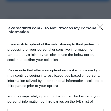
Bonus e pagamenti
Buoni Lavoro
INPS
lavoroediritti.com -
Do Not Process My Personal
Information
If you wish to opt-out of the sale, sharing to third parties, or
processing of your personal or sensitive information for
targeted advertising by us, please use the below opt-out
SULLO STESSO ARGOMENTO
section to confirm your selection.
Please note that after your opt-out request is processed you
Vittime del lavoro, nel 2026 più sostegno alle famiglie:
may continue seeing interest-based ads based on personal
contributi e borse di studio Inail
information utilized by us or personal information disclosed to
third parties prior to your opt-out.
Pagamenti INPS agosto 2026, calendario aggiornato:
quando arrivano Assegno Unico, ADI e NASpI
You may separately opt-out of the further disclosure of your
personal information by third parties on the IAB’s list of
Carta d’identità cartacea, dal 3 agosto cambia (quasi)
downstream participants.
tutto: ecco quando non vale più