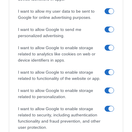
I want to allow my user data to be sent to
Google for online advertising purposes.
I want to allow Google to send me
personalized advertising.
I want to allow Google to enable storage
related to analytics like cookies on web or
device identifiers in apps.
Chi Siamo
Contatti
Redazione
Collabora
LinkedIn
I want to allow Google to enable storage
related to functionality of the website or app.
I want to allow Google to enable storage
related to personalization.
© 2026 Lavoro e Diritti
I want to allow Google to enable storage
Testata giornalistica registrata al Tribunale di Larino al n° 511 del 4
related to security, including authentication
agosto 2018 – Direttore Responsabile Antonio Maroscia
functionality and fraud prevention, and other
P. IVA 01669200709
user protection.