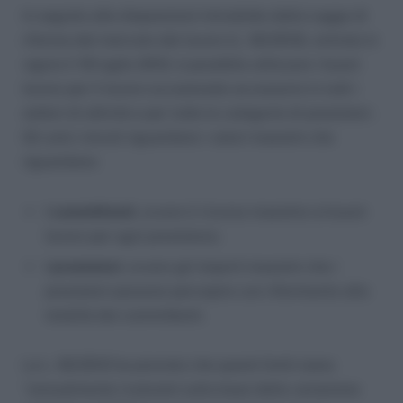
In seguito alle disposizioni introdotte dalla Legge di
riforma del mercato del lavoro (L. 92/2012), entrata in
vigore il 18 luglio 2012, è possibile utilizzare i buoni
lavoro per il lavoro occasionale accessorio in tutti i
settori di attività e per tutte le categorie di prestatori.
Gli unici vincoli riguardano i valori massimi che
riguardano:
i committenti
, ovvero il ricorso massimo ai buoni
lavoro per ogni prestatore;
i prestatori
, ovvero gli importi massimi che i
prestatori possono percepire con riferimento alla
totalità dei committenti.
La L. 92/2012 ha previsto che questi limiti siano
“annualmente rivalutati sulla base della variazione