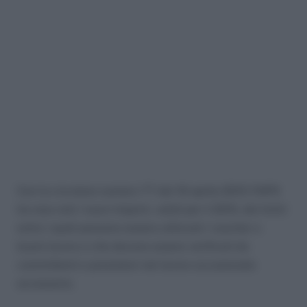
Con la circolare numero 77 del 16 aprile 2015 l’INPS
ha reso noti i nuovi importi, validi per il 2015, dei limiti
entro i quali possono essere utilizzati i voucher o
buoni lavoro e che devono essere verificati da
committenti e prestatori nel lavoro occasionale
accessorio.