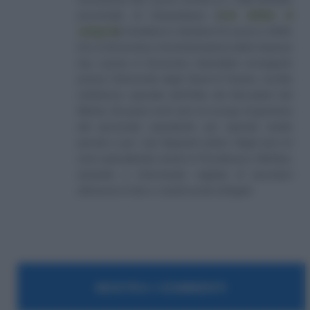
provinciale di Campobasso
[
Link all'albo di
categoria
]
, fondatore e direttore di Lavoro e Diritti.
D.U. in Economia e Amministrazione delle Imprese
(eq. Laurea in Economia Aziendale) conseguito
presso l'Università degli Studi di Teramo. Iscritto
nell'elenco speciale dell'Albo dei Giornalisti del
Molise. Da quasi venti anni mi occupo di gestione
del personale soprattutto per aziende medio
piccole e per i più disparati settori. Negli anni mi
sono specializzato anche in Previdenza e Welfare,
aiutando e informando migliaia di lavoratori
attraverso il sito e i canali social collegati.
MOSTRA I COMMENTI