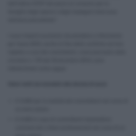
dell’indice ISTAT dei prezzi al consumo per le
famiglie degli operai e degli impiegati intercorsa
nell’anno precedente”.
I nuovi importi economici da prendere a riferimento
per l’anno 2015, anche al fine delle verifiche sul loro
rispetto a cura dei committenti, come precisato nella
circolare n. 176 del 18 dicembre 2013, sono
rideterminati come segue:
Valori netti (arrotondati alla decina di euro)
€ 5.060 per la totalità dei committenti nel corso di
un anno solare;
€ 2.020 in caso di committenti imprenditori
commerciali o liberi professionisti nel corso di un
anno solare.