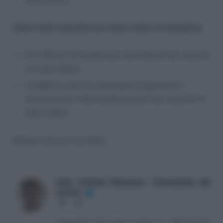
Valori lordi (calcolati sul valore netto arrotondato)
€ 6.746 per la totalità dei committenti nel corso di
un anno solare;
€ 2.693 in caso di committenti imprenditori
commerciali o liberi professionisti nel corso di un
anno solare.
Nessun articolo correlato
Dott. Antonio Maroscia - Consulente del
Lavoro
✔
Website
LinkedIn
Consulente del Lavoro iscritto al n. 238 dell'albo