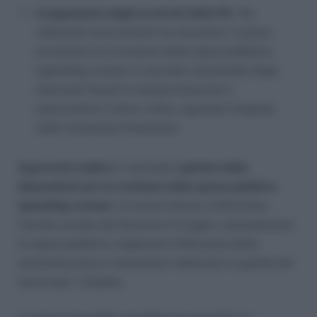
il pagamento degli arretrati delle PA
. Per
realizzarli sono previsti tre strumenti. Il primo
strumento è la revisione della spesa pubblica
(spending review); il secondo comprende degli
interventi fiscali in materia bancaria e
assicurativa; il terzo, infine, riguarda l’imposta
sulle transazioni finanziarie
Approvato inoltre,
il secondo
capitolo delle
disposizioni per la revisione della spesa pubblica
(spending review)
. Le nuove misure confermano
l’azione avviata dal Governo il 5 luglio: razionalizzare
la spesa pubblica, migliorare l’efficienza delle
amministrazioni e mantenere inalterata la qualità dei
servizi per i cittadini.