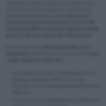
importante elemento di equità nella revisione della
tassazione sui redditi e agevolare i consumi delle
famiglie dal reddito più basso,
la riduzione di un
punto percentuale (da 23 a 22 punti e da 27 a 26)
dell’aliquota IRPEF sui primi due scaglioni di reddito
(da 0 a 15 mila euro e da 15 mila a 28 mila euro).
Inoltre, si prevede la
rimodulazione delle cd. tax
expenditures
(ossia detrazioni e deduzioni fiscali)
per
i redditi superiori ai 15mila euro
:
introdotta una franchigia di 250 Euro per alcune
deduzioni e detrazioni IRPEF e, per le sole
detrazioni, si fissa il tetto massimo di detraibilità a
3000 euro;
si prevede anche l’assoggettabilità ad IRPEF delle