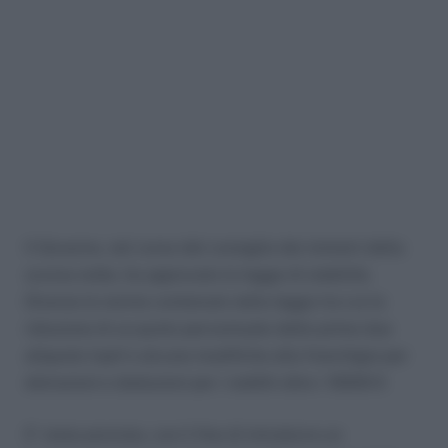
Il Governo, nel corso del consiglio dei ministri della
scorsa notte, ha approvato la legge di stabilità.
Diverse le norme contenute nella legge tra cui la
riduzione di un punto percentuale delle prime due
aliquote Irpef e alcune modifiche alla franchigia per
detrazioni e deduzioni per i redditi oltre i 15000 €
E’ stata prevista, con il fine di introdurre un