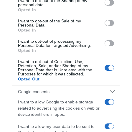
I want to opt-out of the Sharing of my
Lavoro e Diritti
risponde gratuitamente ai tuoi
disclose it to other third parties.
personal data.
dubbi su: lavoro, pensioni, fisco, welfare.
Opted In
Please note that this website/app uses one or more Google
services and may gather and store information including but
I want to opt-out of the Sale of my
Personal Data.
not limited to your visit or usage behaviour. You may click to
PARLA CON NOI
Opted In
grant or deny consent to Google and its third-party tags to
use your data for below specified purposes in below Google
I want to opt-out of processing my
consent section.
Personal Data for Targeted Advertising.
Opted In
I want to opt-out of Collection, Use,
Retention, Sale, and/or Sharing of my
Personal Data that Is Unrelated with the
Purposes for which it was collected.
Opted Out
Google consents
I want to allow Google to enable storage
related to advertising like cookies on web or
device identifiers in apps.
I want to allow my user data to be sent to