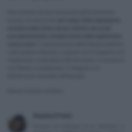
Sono previste alcune innovazioni particolarmente
incisive. Si inseriscono
nel campo della legislazione
esclusiva dello Stato alcune materie che erano
precedentemente considerazione della legislazione
concorrente
: il coordinamento della finanza pubblica
e del sistema tributario, le grandi reti di trasporto e di
navigazione, la disciplina dell’istruzione, il commercio
con l’estero, la produzione, il trasporto e la
distribuzione nazionale dell’energia.
Nessun articolo correlato
Massima Di Paolo
Avvocato non praticante ed ex formatrice, co