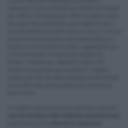
La prima fase della spending ha garantito un
risparmio di circa 4,4 miliardi per il 2012, 10,3 miliardi
per il 2013 e 11,2 miliardi per il 2014. La spesa censita
alla quale fanno riferimento questi risparmi è pari a
circa 60 miliardi di acquisto di beni e servizi. Le nuove
misure di razionalizzazione della spesa pubblica si
basano su un censimento di spesa “aggredibile” pari
a circa 50 miliardi: 11 miliardi per l’acquisto di
farmaci, 7 miliardi per i dispositivi medici e 32
miliardi di acquisti per gli investimenti. L’importo
censito nelle due fasi della spending è di 110 miliardi,
circa il 65% della spesa pubblica per l’acquisto di
beni e servizi.
Un capitolo importante del provvedimento riguarda
i
controlli dei bilanci delle Pubbliche Amministrazioni
.
In particolare verrà
rafforzata la capacità di