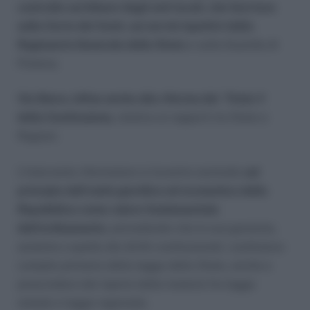
controllo sui bilanci degli enti locali, che farà leva
sulla Corte dei Conti, sui servizi ispettivi della
Ragioneria Generale dello Stato
e sulla Guardia di
Finanza.
Via libera, infine anche alla riforma del Titolo V
della Costituzione,
relativo ai rapporti tra Stato e
Regioni.
L’intervento riformatore si incentra anzitutto
sul
principio dell’unità giuridica ed economica della
Repubblica come valore fondamentale
dell’ordinamento
, prevedendo che la sua garanzia,
assieme a quella dei diritti costituzionali, costituisce
compito primario della legge dello Stato, anche a
prescindere dal riparto delle materie fra legge
statale e legge regionale.