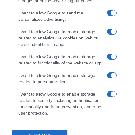
Google for online advertising purposes.
I want to allow Google to send me
personalized advertising.
I want to allow Google to enable storage
related to analytics like cookies on web or
device identifiers in apps.
Chi Siamo
Contatti
Redazione
Collabora
LinkedIn
I want to allow Google to enable storage
related to functionality of the website or app.
I want to allow Google to enable storage
related to personalization.
© 2026 Lavoro e Diritti
I want to allow Google to enable storage
Testata giornalistica registrata al Tribunale di Larino al n° 511 del 4
related to security, including authentication
agosto 2018 – Direttore Responsabile Antonio Maroscia
functionality and fraud prevention, and other
P. IVA 01669200709
user protection.