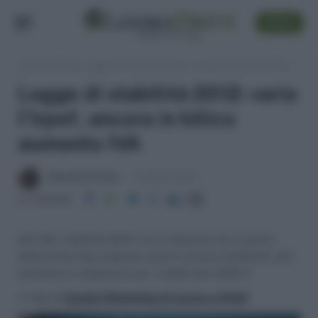
SEGUI
Lavoro e Diritti
»
Leggi, normativa e prassi
»
Legge di stabilità 2012: varia l'Irpef, ancora in bilico aumento IVA
Legge di stabilità 2012: varia
l'Irpef, ancora in bilico
aumento IVA
Massima Di Paolo
10 Ottobre 2012
Condividi
Nel DdL stabilità 2012 vi è la riduzione di un punto
delle prime due aliquote Irpef e alcune modifiche alle
detrazioni e deduzioni per i redditi dai 15001 €
>> Vai al
Canale WhatsApp di Lavoro e Diritti