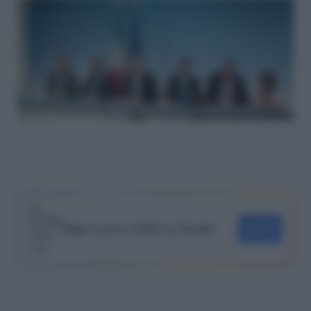
Segui Lavoro e Diritti su Google
SEGUI