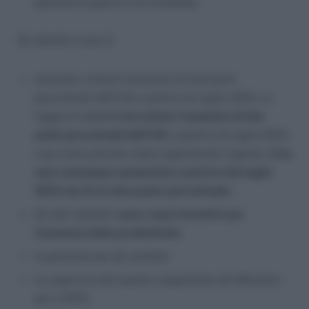
pensioni di guerra e di invalidità.
Gli obiettivi sono 5:
anzitutto, evitare l’aumento di due punti
percentuali dell’IVA a partire da luglio 2013. La
legge di stabilità
ha evitato l’aumento di due
punti percentuali dell’IVA
a partire da luglio 2013
così come previsto dalla legislazione vigente.
L’Iva
sarà comunque aumentata a partire dal luglio
2013 ma di un solo punto percentuale
.
Gli altri obiettivi
sono i nuovi incentivi per
l’aumento della produttività
;
le garanzie per gli esodati;
la copertura del quadro esigenziale dei Ministeri
per il 2013;