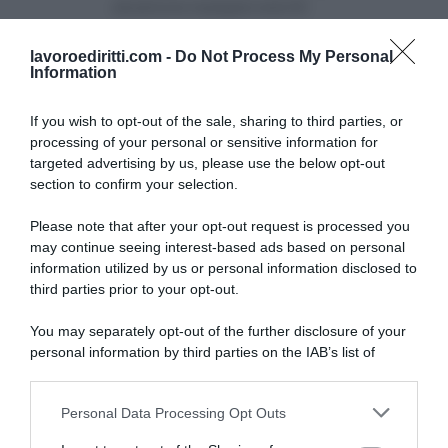
attualmente impiegata nella PA.
lavoroediritti.com -
Do Not Process My Personal
Information
If you wish to opt-out of the sale, sharing to third parties, or
processing of your personal or sensitive information for
targeted advertising by us, please use the below opt-out
SULLO STESSO ARGOMENTO
section to confirm your selection.
Please note that after your opt-out request is processed you
NASpI con le dimissioni, via libera anche per chi lascia il
may continue seeing interest-based ads based on personal
lavoro a causa della violenza
information utilized by us or personal information disclosed to
third parties prior to your opt-out.
Incentivi alle imprese, arriva la riforma: ecco cosa
cambia dal 18 agosto 2026
You may separately opt-out of the further disclosure of your
personal information by third parties on the IAB’s list of
Vittime del lavoro, nel 2026 più sostegno alle famiglie:
downstream participants.
contributi e borse di studio Inail
Personal Data Processing Opt Outs
This information may also be disclosed by us to third parties
on the IAB’s List of Downstream Participants that may further