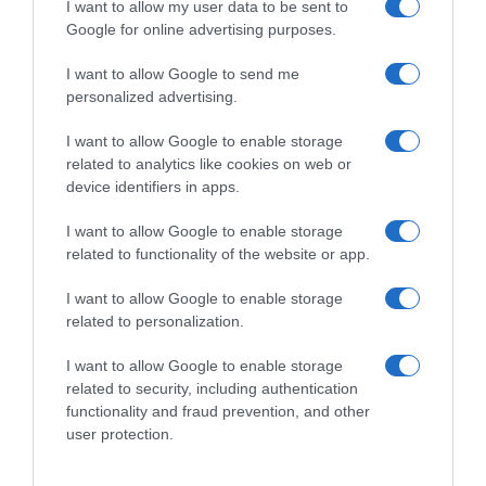
I want to allow my user data to be sent to
Google for online advertising purposes.
I want to allow Google to send me
personalized advertising.
I want to allow Google to enable storage
related to analytics like cookies on web or
device identifiers in apps.
I want to allow Google to enable storage
Chi Siamo
Contatti
Redazione
Collabora
LinkedIn
related to functionality of the website or app.
I want to allow Google to enable storage
related to personalization.
I want to allow Google to enable storage
© 2026 Lavoro e Diritti
related to security, including authentication
Testata giornalistica registrata al Tribunale di Larino al n° 511 del 4
functionality and fraud prevention, and other
agosto 2018 – Direttore Responsabile Antonio Maroscia
user protection.
P. IVA 01669200709