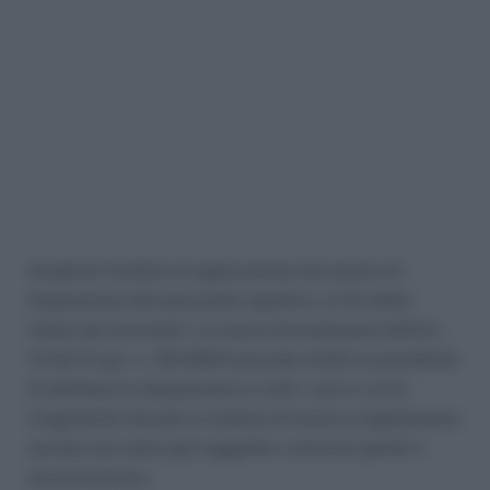
Ampliato l’ambito di applicazione del potere di
disposizione del personale ispettivo, ai fini della
tutela dei lavoratori. La nuova formulazione dell’art.
14 del D.Lgs. n. 124/2004 prevede infatti la possibilità
di adottare la disposizione in tutti i casi in cui le
irregolarità rilevate in materia di lavoro e legislazione
sociale non siano già soggette a sanzioni penali o
amministrative.