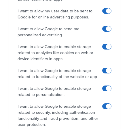
I want to allow my user data to be sent to
Google for online advertising purposes.
I want to allow Google to send me
personalized advertising.
I want to allow Google to enable storage
related to analytics like cookies on web or
device identifiers in apps.
I want to allow Google to enable storage
Chi Siamo
Contatti
Redazione
Collabora
LinkedIn
related to functionality of the website or app.
I want to allow Google to enable storage
related to personalization.
I want to allow Google to enable storage
© 2026 Lavoro e Diritti
related to security, including authentication
Testata giornalistica registrata al Tribunale di Larino al n° 511 del 4
functionality and fraud prevention, and other
agosto 2018 – Direttore Responsabile Antonio Maroscia
user protection.
P. IVA 01669200709