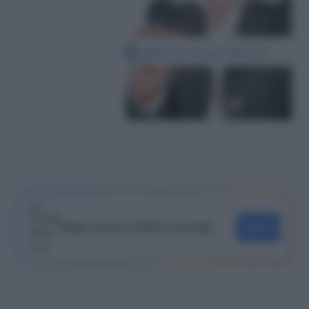
Segui Lavoro e Diritti su Google
SEGUI