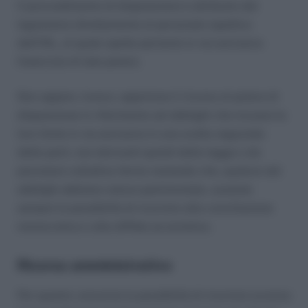
Il provvedimento di disposizione è attribuito dal
legislatore direttamente al personale ispettivo
dell’INL, al quale spetta pertanto in via esclusiva
l’esercizio di tale potere.
Non appare, invece, opportuno il ricorso al potere di
disposizione in riferimento ad obblighi che trovano la
loro fonte in via esclusiva in una scelta negoziale
delle parti, non derivanti quindi dalla legge o da
previsioni collettive fermo restando che, qualora tali
obblighi abbiano natura patrimoniale, sussiste
sempre la possibilità di ricorrere alla conciliazione
monocratica o alla diffida accertativa.
Ricorso amministrativo
Per quanto concerne la possibilità di ricorrere avverso