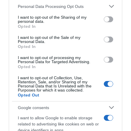
contributi e borse di studio Inail
Personal Data Processing Opt Outs
This information may also be disclosed by us to third parties
on the IAB’s List of Downstream Participants that may further
I want to opt-out of the Sharing of my
disclose it to other third parties.
personal data.
Lavoro e Diritti
risponde gratuitamente ai tuoi
Opted In
Please note that this website/app uses one or more Google
dubbi su: lavoro, pensioni, fisco, welfare.
services and may gather and store information including but
I want to opt-out of the Sale of my
Personal Data.
not limited to your visit or usage behaviour. You may click to
Opted In
grant or deny consent to Google and its third-party tags to
PARLA CON NOI
use your data for below specified purposes in below Google
I want to opt-out of processing my
consent section.
Personal Data for Targeted Advertising.
Opted In
I want to opt-out of Collection, Use,
Retention, Sale, and/or Sharing of my
Personal Data that Is Unrelated with the
Purposes for which it was collected.
Opted Out
Google consents
I want to allow Google to enable storage
related to advertising like cookies on web or
device identifiers in apps.