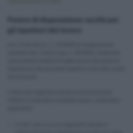
sulle possibilità di tutela
Potere di disposizione: novità per
gli ispettori del lavoro
L’art. 12-bis del D.L. n. 76/2020 ha integralmente
sostituito l’art. 14 del D.Lgs. n. 124/2004, ampliando
notevolmente l’ambito di applicazione del potere di
disposizione del personale ispettivo ai fini della tutela
dei lavoratori.
L’intervento legislativo produce esclusivamente
l’effetto di estendere il predetto potere, rendendolo
applicabile:
in tutti i casi in cui le irregolarità rilevate in
materia di lavoro e legislazione sociale non siano