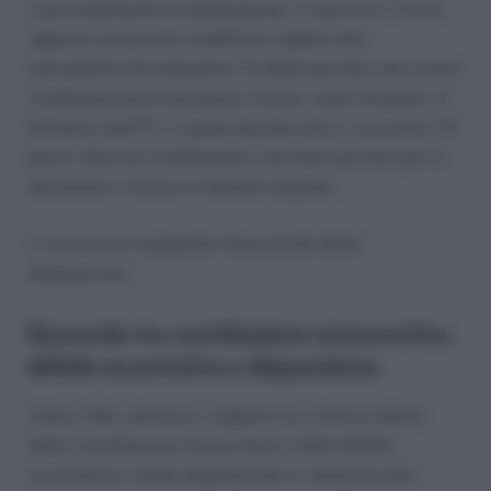
il provvedimento di disposizione, il nuovo art. 14 non
apporta sostanziali modifiche rispetto alla
precedente formulazione. È infatti previsto che contro
la disposizione è ammesso ricorso, entro 15 giorni, al
Direttore dell’ITL, il quale decide entro i successivi 15
giorni. Decorso inutilmente il termine previsto per la
decisione il ricorso si intende respinto.
Il ricorso non sospende l’esecutività della
disposizione.
Raccordo tra conciliazione monocratica,
diffida accertativa e disposizione
Infine, l’INL chiarisce i rapporti tra i diversi istituti
della conciliazione monocratica, della diffida
accertativa e della disposizione in relazione alla