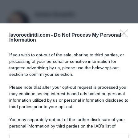
Daniele Bonaddio
lavoroediritti.com -
Do Not Process My Personal
Information
If you wish to opt-out of the sale, sharing to third parties, or
processing of your personal or sensitive information for
targeted advertising by us, please use the below opt-out
section to confirm your selection.
SULLO STESSO ARGOMENTO
Please note that after your opt-out request is processed you
may continue seeing interest-based ads based on personal
NASpI con le dimissioni, via libera anche per chi lascia il
information utilized by us or personal information disclosed to
lavoro a causa della violenza
third parties prior to your opt-out.
Incentivi alle imprese, arriva la riforma: ecco cosa
You may separately opt-out of the further disclosure of your
cambia dal 18 agosto 2026
personal information by third parties on the IAB’s list of
downstream participants.
Vittime del lavoro, nel 2026 più sostegno alle famiglie: