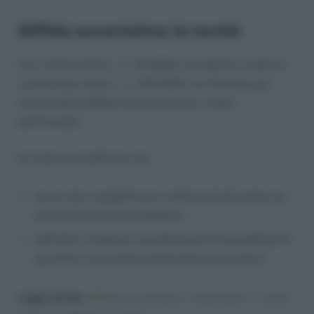
Diffida accertativa: le novità
L’art. 12-bis del D.L. n. 76/2020, introdotto in sede di
conversione dalla L. n. 120/2020, ha riformato gli
istituti della diffida accertativa per crediti
patrimoniali.
Si tratta di modifiche che:
da un lato, semplificano l’utilizzo di tali poteri da
parte del personale ispettivo;
dall’altro, ampliano sensibilmente la possibilità di
garantire una tutela sostanziale ai lavoratori.
Leggi anche:
Diffida accertativa: chiarimenti e novità