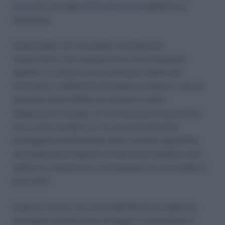
mancata corresponsione di somme spettanti al
lavoratore.
Innanzitutto, nel caso della conciliazione
monocratica, non sussiste alcun accertamento
ispettivo in ordine ad un eventuale credito del
lavoratore, a differenza di quanto avviene in caso di
adozione della diffida accertativa e della
disposizione. Dunque, la conciliazione monocratica
era e resta, peraltro, la “la via assolutamente
privilegiata di definizione della vicenda segnalata,
alla quale potrà seguire un intervento ispettivo solo
laddove il tentativo di conciliazione non sia andato a
buon fine”.
Qualora, invece, nel corso dell’attività di vigilanza,
emergano inosservanze di legge o contrattuali di