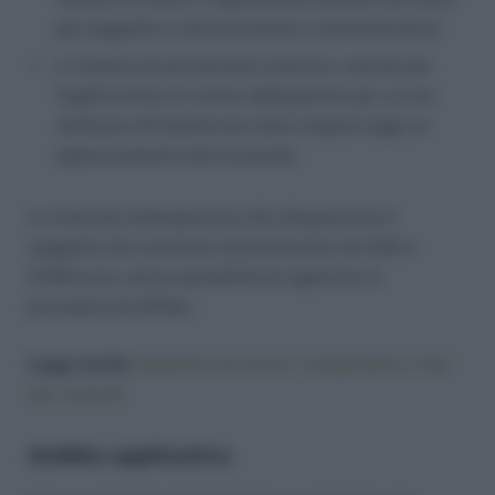
già soggette a sanzioni penali o amministrative;
in materia di prevenzione infortuni, nonché per
l’applicazione di norme obbligatorie per cui sia
attribuito all’Ispettorato dalle singole leggi un
apprezzamento discrezionale.
La mancata ottemperanza alla disposizione è
soggetta alla sanzione amministrativa da 500 a
3.000 euro, senza possibilità di applicare la
procedura di diffida.
Leggi anche:
Ispezioni sul lavoro: svolgimento e fasi
dei controlli
Ambito applicativo