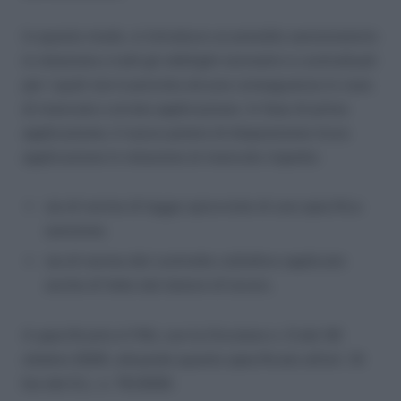
In questo modo, si introduce un presidio sanzionatorio
in relazione a tutti gli obblighi normativi e contrattuali
per i quali non è prevista alcuna conseguenza in caso
di mancata o errata applicazione. In fase di prima
applicazione, il nuovo potere di disposizione trova
applicazione in relazione al mancato rispetto:
sia di norme di legge sprovviste di una specifica
sanzione;
sia di norme del contratto collettivo applicato
anche di fatto dal datore di lavoro.
A specificarlo è l’INL con la Circolare n. 5 del 30
ottobre 2020, attuando quanto specificato all’art. 12-
bis del D.L. n. 76/2020.