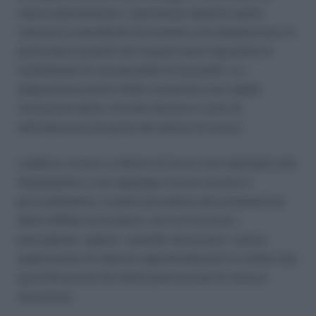
natura patrimoniale, il personale ispettivo potrà
valutare la possibilità di emanare una disposizione, in
particolare quando tali inosservanze riguardino il
trattamento di una pluralità di lavoratori. La
disposizione potrà infatti consentire una rapida
risoluzione delle criticità rilevate in caso di
ottemperanza da parte del datore di lavoro.
Laddove, invece, il datore di lavoro non ottemperi alla
disposizione e non opponga ricorso avverso il
provvedimento, si potrà procedere alla emanazione
delle diffide accertative, ove ne ricorrano i
presupposti, oppure – quando necessario – previo
esperimento di ulteriori approfondimenti in ordine alla
quantificazione dei diritti patrimoniali di ciascun
lavoratore.