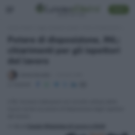
SEGUI
Lavoro e Diritti
»
Leggi, normativa e prassi
»
Potere di disposizione, INL: chiarimenti per gli ispettori del lavoro
Potere di disposizione, INL:
chiarimenti per gli ispettori
del lavoro
Daniele Bonaddio
8 Ottobre 2020
Condividi
L’INL fornisce indicazioni sul corretto utilizzo delle
nuove norme sul potere di disposizione degli ispettori
del lavoro.
>> Vai al
Canale WhatsApp di Lavoro e Diritti