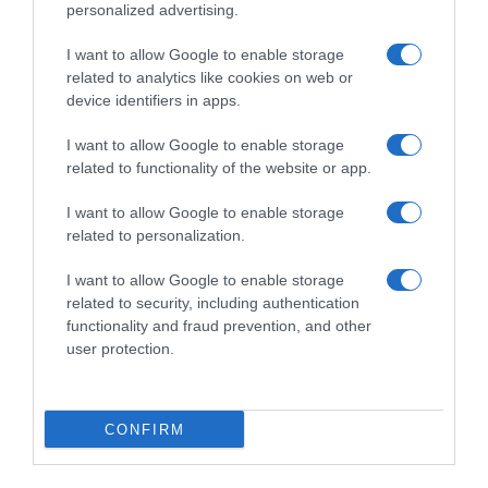
personalized advertising.
I want to allow Google to enable storage
related to analytics like cookies on web or
device identifiers in apps.
I want to allow Google to enable storage
Chi Siamo
Contatti
Redazione
Collabora
LinkedIn
related to functionality of the website or app.
I want to allow Google to enable storage
related to personalization.
I want to allow Google to enable storage
© 2026 Lavoro e Diritti
related to security, including authentication
Testata giornalistica registrata al Tribunale di Larino al n° 511 del 4
functionality and fraud prevention, and other
agosto 2018 – Direttore Responsabile Antonio Maroscia
user protection.
P. IVA 01669200709
CONFIRM