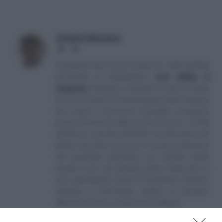
Antonio Maroscia
Website
LinkedIn
Consulente del Lavoro iscritto al n. 238 dell'albo
provinciale di Campobasso
[
Link all'albo di
categoria
]
, fondatore e direttore di Lavoro e Diritti.
D.U. in Economia e Amministrazione delle Imprese
(eq. Laurea in Economia Aziendale) conseguito
presso l'Università degli Studi di Teramo. Iscritto
nell'elenco speciale dell'Albo dei Giornalisti del
Molise. Da quasi venti anni mi occupo di gestione
del personale soprattutto per aziende medio
piccole e per i più disparati settori. Negli anni mi
sono specializzato anche in Previdenza e Welfare,
aiutando e informando migliaia di lavoratori
attraverso il sito e i canali social collegati.