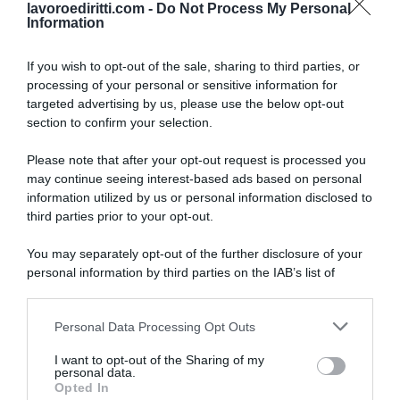
lavoroediritti.com -
Do Not Process My Personal
Information
If you wish to opt-out of the sale, sharing to third parties, or
processing of your personal or sensitive information for
targeted advertising by us, please use the below opt-out
SULLO STESSO ARGOMENTO
section to confirm your selection.
Please note that after your opt-out request is processed you
NASpI con le dimissioni, via libera anche per chi lascia il
may continue seeing interest-based ads based on personal
lavoro a causa della violenza
information utilized by us or personal information disclosed to
third parties prior to your opt-out.
Incentivi alle imprese, arriva la riforma: ecco cosa
cambia dal 18 agosto 2026
You may separately opt-out of the further disclosure of your
personal information by third parties on the IAB’s list of
Vittime del lavoro, nel 2026 più sostegno alle famiglie:
downstream participants.
contributi e borse di studio Inail
Personal Data Processing Opt Outs
This information may also be disclosed by us to third parties
on the IAB’s List of Downstream Participants that may further
I want to opt-out of the Sharing of my
Lavoro e Diritti
risponde gratuitamente ai tuoi
disclose it to other third parties.
personal data.
dubbi su: lavoro, pensioni, fisco, welfare.
Opted In
Please note that this website/app uses one or more Google