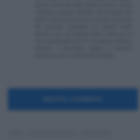
presso l'Università degli Studi di Teramo. Iscritto
nell'elenco speciale dell'Albo dei Giornalisti del
Molise. Da quasi venti anni mi occupo di gestione
del personale soprattutto per aziende medio
piccole e per i più disparati settori. Negli anni mi
sono specializzato anche in Previdenza e Welfare,
aiutando e informando migliaia di lavoratori
attraverso il sito e i canali social collegati.
MOSTRA I COMMENTI
INPS
Pensioni ultime notizie
riscatto laurea