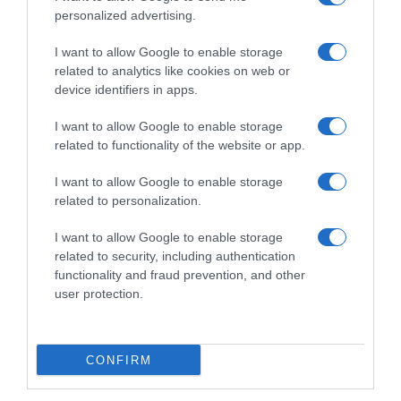
personalized advertising.
I want to allow Google to enable storage
related to analytics like cookies on web or
device identifiers in apps.
Chi Siamo
Contatti
Redazione
Collabora
LinkedIn
I want to allow Google to enable storage
related to functionality of the website or app.
I want to allow Google to enable storage
related to personalization.
© 2026 Lavoro e Diritti
I want to allow Google to enable storage
Testata giornalistica registrata al Tribunale di Larino al n° 511 del 4
related to security, including authentication
agosto 2018 – Direttore Responsabile Antonio Maroscia
functionality and fraud prevention, and other
P. IVA 01669200709
user protection.
CONFIRM