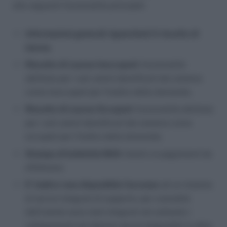
alle seguenti funzionalità principali:
Informazioni generali riguardanti il riscatto di
laurea.
Riscatto di Laurea Inoccupati:
funzionalità
abilitata per i soli utenti identificati dal sistema
come inoccupati per l’inoltro della domanda.
Riscatto di Laurea Occupati:
funzionalità abilitata
per i soli utenti identificati dal sistema come
occupati per l’inoltro della domanda.
Stampa di bollettini MAV
relativi ai pagamenti da
effettuare.
E’ inoltre reso disponibile l’accesso
ad un insieme
di servizi integrati di supporto: per comodità
dell’utente sono stati integrati nel sottosito i
collegamenti ad ulteriori servizi disponibili in altre