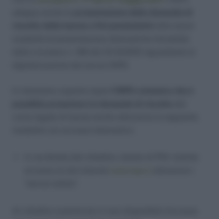
adegua anche la
presentazione della domanda di
riscatto della laurea a fini pensionistici
alle nuove
modalità di presentazione telematiche introdotte
dalla circolare n. 169 del 31/12/2010 riguardante la
digitalizzazione dei servizi INPS.
In relazione a quanto sopra
l’INPS comunica che è
possibile presentare le domande di riscatto
del
corso legale di laurea anche attraverso la seguente
modalità con accesso telematico:
in via diretta dal cittadino, dotato di PIN, tramite
accesso al sito internet
www.inps.it
attraverso i
“servizi online”.
Al cittadino autenticato è reso disponibile l’accesso