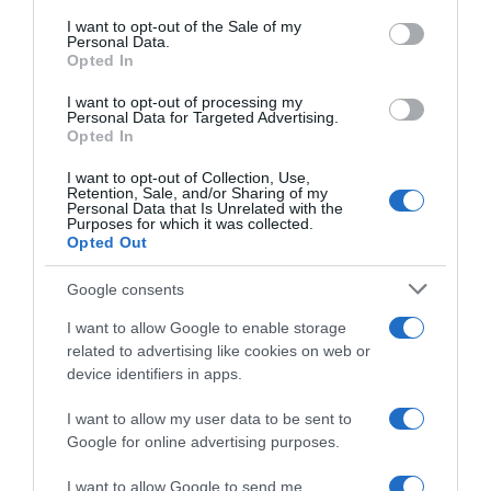
services and may gather and store information including but
I want to opt-out of the Sale of my
Personal Data.
not limited to your visit or usage behaviour. You may click to
PARLA CON NOI
Opted In
grant or deny consent to Google and its third-party tags to
use your data for below specified purposes in below Google
I want to opt-out of processing my
consent section.
Personal Data for Targeted Advertising.
Opted In
I want to opt-out of Collection, Use,
Retention, Sale, and/or Sharing of my
Personal Data that Is Unrelated with the
Purposes for which it was collected.
Opted Out
Google consents
I want to allow Google to enable storage
related to advertising like cookies on web or
device identifiers in apps.
I want to allow my user data to be sent to
Google for online advertising purposes.
I want to allow Google to send me