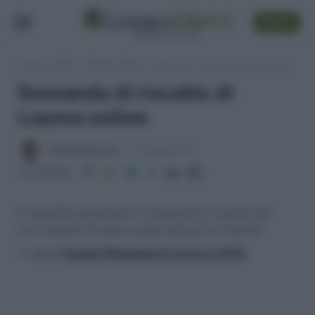
SEGUI
Lavoro e Diritti
»
Pensioni Oggi
»
Domanda di riscatto di Laurea online
Domanda di riscatto di
Laurea online
Antonio Maroscia
27 Maggio 2011
Condividi
E' possibile presentare le domande di riscatto del
corso legale di laurea anche attraverso internet
>> Vai al
Canale WhatsApp di Lavoro e Diritti