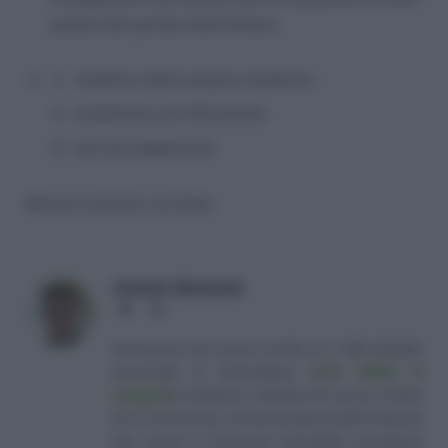
sezioni del portale dell’Istituto:
modifica della propria residenza
modulistica di riferimento
servizio pagamenti.
Nessun articolo correlato
Antonio Maroscia
Website
LinkedIn
Consulente del Lavoro iscritto al n. 238 dell'albo
provinciale di Campobasso
[
Link all'albo di
categoria
]
, fondatore e direttore di Lavoro e Diritti.
D.U. in Economia e Amministrazione delle Imprese
(eq. Laurea in Economia Aziendale) conseguito