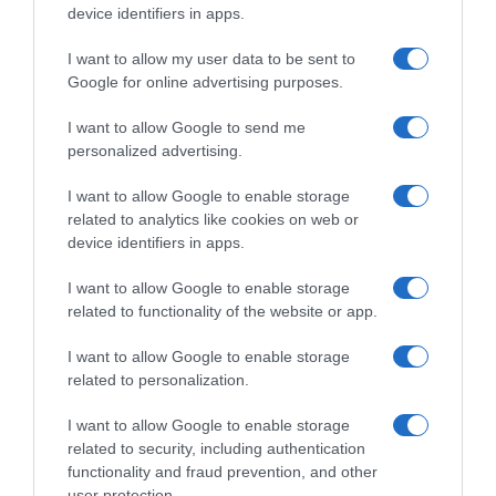
device identifiers in apps.
I want to allow my user data to be sent to
Google for online advertising purposes.
I want to allow Google to send me
personalized advertising.
I want to allow Google to enable storage
related to analytics like cookies on web or
device identifiers in apps.
I want to allow Google to enable storage
Chi Siamo
Contatti
Redazione
Collabora
LinkedIn
related to functionality of the website or app.
I want to allow Google to enable storage
related to personalization.
I want to allow Google to enable storage
© 2026 Lavoro e Diritti
related to security, including authentication
Testata giornalistica registrata al Tribunale di Larino al n° 511 del 4
functionality and fraud prevention, and other
agosto 2018 – Direttore Responsabile Antonio Maroscia
user protection.