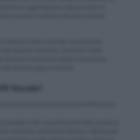
nnità fino al raggiungimento della pensione di
mico mensile in grado di alleviare il periodo
on 63 anni di età e due figli, la quale potrà
 dei requisiti contributivi, portando il totale
gevolazione consente di ampliare la platea dei
 delle diverse esigenze familiari.
PE Sociale?
resentare la domanda di accesso all’APE Sociale:
di possedere tutti i requisiti previsti dalla normativa,
esi), l’anzianità contributiva (30 anni, o 36 anni per
 la cessazione di ogni attività lavorativa. Verificare