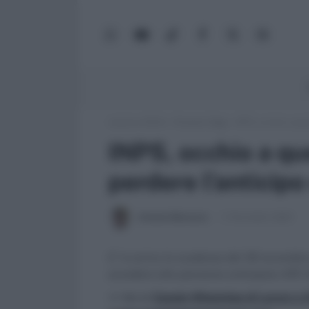
WhatsApp
YouTube
TikTok
Facebook
X
Google
(Twitter)
News
Lavoro e Diritti
»
Pensioni Oggi
»
INPS, occhio a que
INPS, occhio a q
perdere l’anticipo
Antonio Maroscia
11 Novembre 2024
E' in arrivo la scadenza del 30 novembre
accedere alla pensione anticipata APE S
>> Vai al
Canale WhatsApp di Lavoro e Di