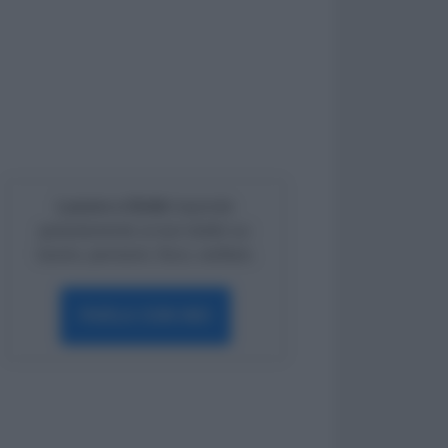
Lavoro e Diritti
risponde
gratuitamente ai tuoi dubbi su:
lavoro, pensioni, fisco, welfare.
PARLA CON NOI