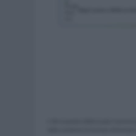
Segui Lavoro e Diritti su G
Il 30 novembre 2024 scade il termine p
delle condizioni di accesso all’anticip