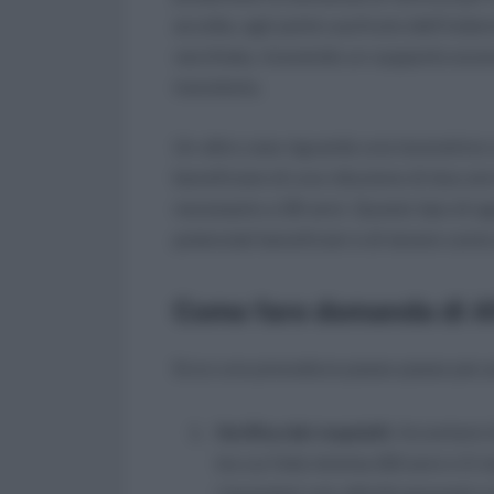
accolta, egli potrà usufruire dell’inde
vecchiaia, ricevendo un supporto econo
transitorio.
Un altro caso riguarda una lavoratrice c
beneficiare di una riduzione di due anni
necessario a 28 anni. Questo tipo di a
potenziali beneficiari e di tenere conto
Come fare domanda di A
Ecco una procedura passo-passo per p
Verifica dei requisiti
: Accertarsi 
tra cui l’età minima (63 anni e 5 m
i lavoratori con attività gravose) e