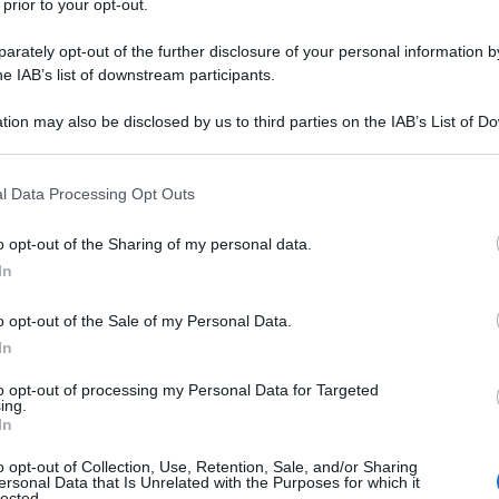
 prior to your opt-out.
 Sociale) è una misura di accompagnamento al
rately opt-out of the further disclosure of your personal information by
offrire un sostegno economico ai lavoratori in
he IAB’s list of downstream participants.
ali o familiari, in attesa di raggiungere i requisiti
 di un’indennità erogata fino al raggiungimento
tion may also be disclosed by us to third parties on the IAB’s List of 
 that may further disclose it to other third parties.
tori iscritti all’Assicurazione Generale Obbligatoria
 esclusive, alle gestioni speciali dei lavoratori
 that this website/app uses one or more Google services and may gath
l Data Processing Opt Outs
including but not limited to your visit or usage behaviour. You may click 
ccesso all’APE Sociale è vincolato al possesso di
 to Google and its third-party tags to use your data for below specifi
 qualsiasi attività lavorativa, dipendente o autonoma.
o opt-out of the Sharing of my personal data.
ogle consent section.
In
i devono avere almeno 63 anni e 5 mesi di età e
o opt-out of the Sale of my Personal Data.
anni, che sale a 36 anni per i lavoratori che
In
 categorie specifiche, come le donne, è prevista
to opt-out of processing my Personal Data for Targeted
i fino a un massimo di due anni, in base al numero di
ing.
In
o opt-out of Collection, Use, Retention, Sale, and/or Sharing
ersonal Data that Is Unrelated with the Purposes for which it
 titolari di pensione diretta e non possono ricevere
lected.