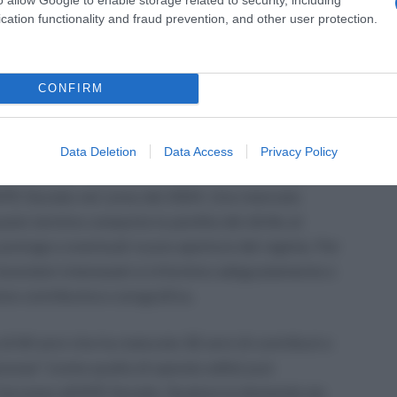
ile procedere con la domanda vera e propria di
cation functionality and fraud prevention, and other user protection.
a un controllo scrupoloso dei requisiti dichiarati e,
omunicazione che autorizza l’accesso al beneficio.
CONFIRM
enza del 30 novembre
Data Deletion
Data Access
Privacy Policy
te perché rappresenta l’ultima possibilità per i
’APE Sociale nel corso del 2024. Una mancata
to termine comporta la perdita del diritto al
 proroga o eventuali nuove aperture del regime. Per
avoratori interessati si informino adeguatamente e
one contributiva e anagrafica.
i 64 anni che ha maturato 32 anni di contributi e
ravosa” (come quella di operaio edile) può
l’accesso all’APE Sociale. Qualora la domanda sia