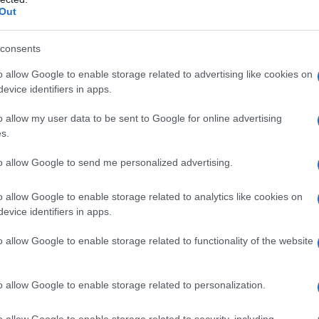
 disoccupazione o l’indennizzo per la cessazione
Out
stata prorogata fino al 31 dicembre 2024 e, salvo
consents
nsione fino al 31 dicembre 2025.
o allow Google to enable storage related to advertising like cookies on
evice identifiers in apps.
di verifica dei requisiti
o allow my user data to be sent to Google for online advertising
s.
to importante per i lavoratori interessati all’APE
io presentare la domanda di verifica delle
to allow Google to send me personalized advertising.
are dell’anticipo pensionistico. La verifica dei
prescindibile per accertare la sussistenza delle
o allow Google to enable storage related to analytics like cookies on
evice identifiers in apps.
a, l’anzianità contributiva e la cessazione di
o allow Google to enable storage related to functionality of the website
ere effettuata tramite il portale dell’INPS,
o allow Google to enable storage related to personalization.
 o con l’assistenza di un patronato. È importante
mbre riguarda solo la verifica delle condizioni: una
o allow Google to enable storage related to security, including