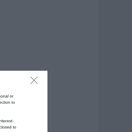
sonal or
ection to
nterest-
closed to