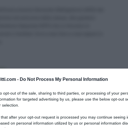
i all’Assicurazione Generale Obbligatoria (AGO) dei
tutive ed esclusive della stessa, alle gestioni
 Gestione Separata INPS che si ritrovano in
onali e familiari. Ecco cosa fare e cosa sapere in
e.
ona
ca dei requisiti
itti.com -
Do Not Process My Personal Information
 30 novembre
le?
to opt-out of the sale, sharing to third parties, or processing of your per
formation for targeted advertising by us, please use the below opt-out s
 selection.
 that after your opt-out request is processed you may continue seeing i
me funziona
ased on personal information utilized by us or personal information dis