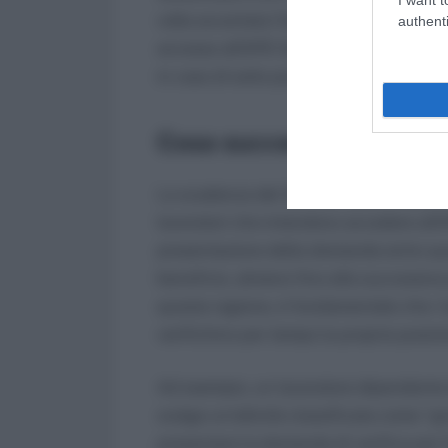
volta accertata l’idoneità, sarà possib
authenti
accesso all’APE Sociale. L’INPS effettu
in caso di esito positivo, emette una c
Cosa succede alla scad
La scadenza del 30 novembre è importan
lavoratori che intendono accedere all
presentazione della domanda entro ques
beneficio, almeno fino alla successiva
questa ragione, è fondamentale che i l
verifichino per tempo la propria posizi
Ad esempio, un lavoratore dipendente d
svolge un’attività classificata come “g
presentare la domanda di verifica per 