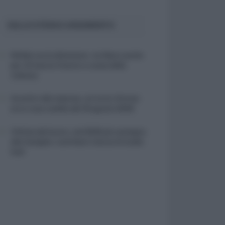
SULLO STESSO ARGOMENTO
NASpI con le dimissioni, via libera anche
per chi lascia il lavoro a causa della
violenza
Incentivi alle imprese, arriva la riforma:
ecco cosa cambia dal 18 agosto 2026
Vittime del lavoro, nel 2026 più sostegno
alle famiglie: contributi e borse di studio
Inail