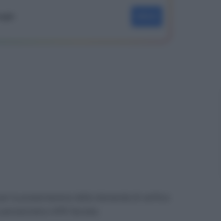
oogle
SEGUI
er la presentazione della domanda di verifica
o pensionistico APE Sociale.