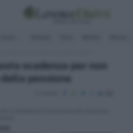
Lavoro
Pensioni
Fisco
Welfare
Risorse
sta scadenza per non perdere l’anticipo della pensione
uesta scadenza per non
 della pensione
Condividi
 per la domanda di riconoscimento dei requisiti per
ociale.
ritti