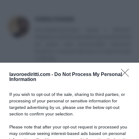
Andrea Amantea
Giornalista/Consulente fiscale e tributario.
Redazione di articoli specialistici per professionisti
del settore quali commercialisti, tributaristi,
fiscalisti, e consulenti del lavoro in materia fiscale
e tributaria.
lavoroediritti.com -
Do Not Process My Personal
Information
If you wish to opt-out of the sale, sharing to third parties, or
processing of your personal or sensitive information for
targeted advertising by us, please use the below opt-out
SULLO STESSO ARGOMENTO
section to confirm your selection.
Please note that after your opt-out request is processed you
NASpI con le dimissioni, via libera anche per chi lascia il
may continue seeing interest-based ads based on personal
lavoro a causa della violenza