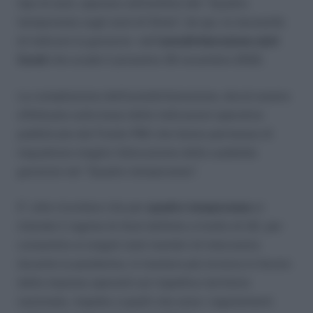
tipo di aiuti, operano nell’ambito del “Quadro
temporaneo sugli aiuti di Stato”, da qui, la necessità
di indicare la garanzia nell’
autodichiarazione aiuti
Covid
che scade il prossimo 30 novembre 2022.
La compilazione dell’autodichiarazione, dovrà essere
effettuata sulla base delle indicazioni operative
pubblicate dal Fondo PMI che hanno permesso di
inquadrare meglio l’allocazione delle suddette
garanzie nel “Quadro temporaneo”.
E’ utile ricordare che per
quadro temporaneo
si
intende il regime di Aiuti definito a livello di UE, per
consentire ai singoli stati membri di intervenire
durante la pandemia, in maniera più incisiva in favore
delle imprese operanti sul rispettivo territorio
nazionale, rispetto a quelli che sono i regolamenti