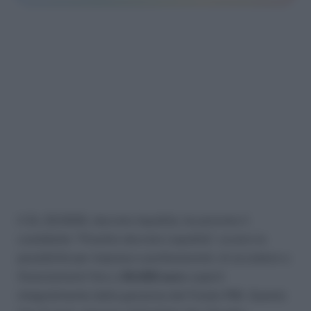
Il DL 23/2020, decreto liquidità, ha previsto il
cosiddetto “Prestito decreto Liquidità”, ovvero la
possibilità per imprese e professionisti, di accedere a
finanziamenti fino a
30.000 euro
coperti
integralmente dalla garanzia del Fondo PMI. Questo