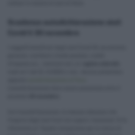
ordinari in materia di aiuti di Stato.
Scadenza autodichiarazione aiuti
Covid il 30 novembre
I soggetti beneficiari degli aiuti Covid-19, sovvenzioni,
garanzie, contributi a fondo perduto, crediti
d’imposta ecc., rientranti nel c.d.
regime ombrello
(vedi art.1 del DL 41/2021) e non, devono presentare
apposita
autodichiarazione al Fisco
.
L’autodichiarazione deve essere presentata entro il
prossimo
30 novembre
.
Con l’autodichiarazione, le imprese attestano che
l’importo degli aiuti fruiti non supera i massimali. Si fa
riferimento al “Quadro temporaneo per le misure di