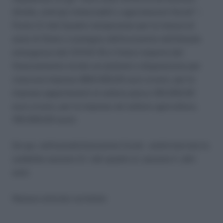
dirette, anticipi rimborsabili o agevolazioni fiscali” –
Punto 3.1 del Quadro temporaneo per le misure di
aiuto di Stato a sostegno dell’economia nell’attuale
emergenza del COVID-19 e l’intero importo del
finanziamento incide sul plafond a disposizione per
ciascuna impresa (800.000,00 euro ovvero, per le
imprese appartenenti al settore pesca 120.000,00
euro ovvero, per le imprese nel settore agricoltura,
100.000,00 euro).
Da qui, nell’autodichiarazione Covid, andrà barrata la
suddetta sezione 3.1. del quadro A, sezione II, altri
aiuti.
Nessun articolo correlato