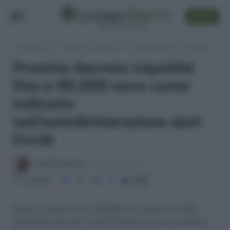
SEGUI
Lavoro e Diritti
»
Impresa & Partita IVA
»
Prestito decreto Liquidità fino a 30.000 euro: come indicarlo nell’autodichiarazione aiuti Covid
Prestito decreto Liquidità
fino a 30.000 euro: come
indicarlo
nell’autodichiarazione aiuti
Covid
Andrea Amantea
26 Ottobre 2022
Condividi
Anche i prestiti fino a 30.000 euro coperti al 100%
dalla Garanzia del Fondo PMI devono essere indicati