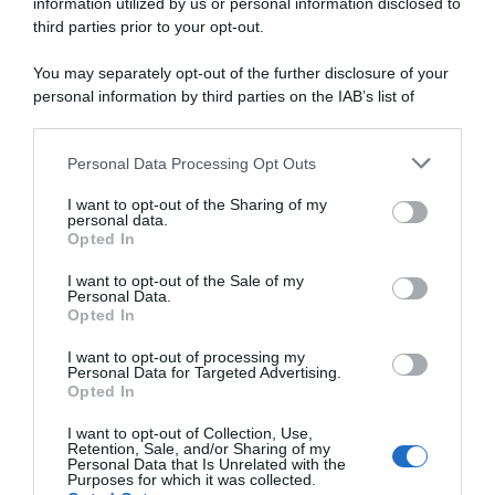
information utilized by us or personal information disclosed to
third parties prior to your opt-out.
Incentivi alle imprese, arriva la riforma: ecco cosa
cambia dal 18 agosto 2026
You may separately opt-out of the further disclosure of your
personal information by third parties on the IAB’s list of
Vittime del lavoro, nel 2026 più sostegno alle famiglie:
downstream participants.
contributi e borse di studio Inail
Personal Data Processing Opt Outs
This information may also be disclosed by us to third parties
on the IAB’s List of Downstream Participants that may further
I want to opt-out of the Sharing of my
Lavoro e Diritti
risponde gratuitamente ai tuoi
disclose it to other third parties.
personal data.
dubbi su: lavoro, pensioni, fisco, welfare.
Opted In
Please note that this website/app uses one or more Google
services and may gather and store information including but
I want to opt-out of the Sale of my
Personal Data.
not limited to your visit or usage behaviour. You may click to
PARLA CON NOI
Opted In
grant or deny consent to Google and its third-party tags to
use your data for below specified purposes in below Google
I want to opt-out of processing my
consent section.
Personal Data for Targeted Advertising.
Opted In
I want to opt-out of Collection, Use,
Retention, Sale, and/or Sharing of my
Personal Data that Is Unrelated with the
Purposes for which it was collected.