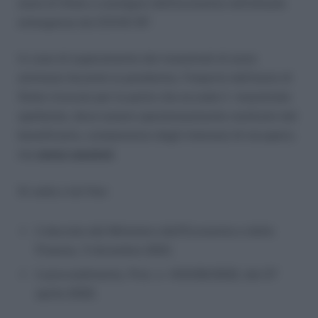
aiuto di Stato a sostegno dell’economia nell’attuale
emergenza da COVID-19”.
In caso di superamento dei massimali di aiuto
ammessi durante la pandemia, l’importo dell’aiuto di
Stato ricevuto per la parte che eccede il massimale
spettante, deve essere spontaneamente restituito dal
beneficiario, comprensivo degli interessi di recupero;
ma
senza sanzioni
.
Si veda a tal fine:
il decreto del Ministero dell’Economia e delle
Finanze, 11 dicembre 2021,
il provvedimento, Prot. n. 143438/2022, del 27
aprile 2022.