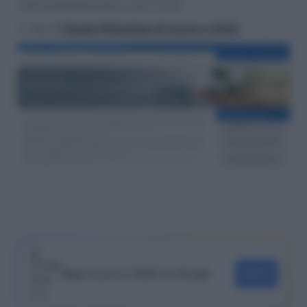
nell'autodichiarazione aiuti Covid
>> Vai al
Canale WhatsApp di Lavoro e Diritti
Segui Lavoro e Diritti su Google
SEGUI