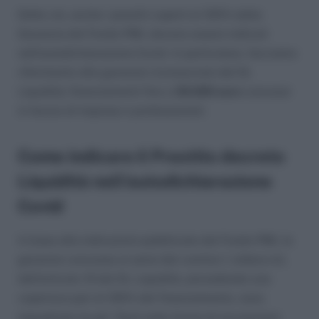
Detto ciò, anche i prestiti coperti al 100% dalla
Garanzia del Fondo PMI, devono essere indicati
nell’autodichiarazione Covid. In particolare, facciamo
riferimento alle garanzie riconosciute dal DL
Liquidità; finanziamenti fino a
30.000 euro
concessi
in favore di imprese e professionisti.
Come indicare il Prestito decreto
Liquidità nell’autodichiarazione
Covid
In base alle indicazioni pubblicate dal Fondo PMI, le
garanzie concesse ai sensi del comma 1, lettera m),
dell’articolo 13 del DL Liquidità, prevedendo una
copertura pari al 100% del finanziamento, sono
inquadrate tra gli “Aiuti sotto forma di sovvenzioni