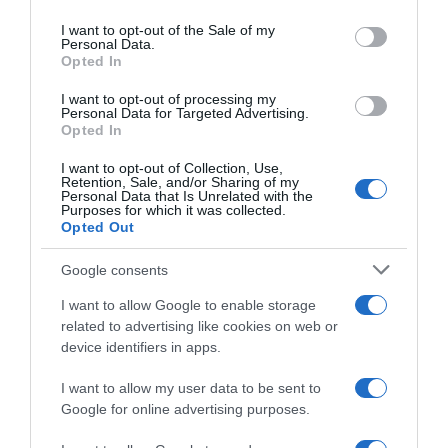
Please note that this website/app uses one or more Google
dubbi su: lavoro, pensioni, fisco, welfare.
services and may gather and store information including but
I want to opt-out of the Sale of my
Personal Data.
not limited to your visit or usage behaviour. You may click to
Opted In
grant or deny consent to Google and its third-party tags to
PARLA CON NOI
use your data for below specified purposes in below Google
I want to opt-out of processing my
consent section.
Personal Data for Targeted Advertising.
Opted In
I want to opt-out of Collection, Use,
Retention, Sale, and/or Sharing of my
Personal Data that Is Unrelated with the
Purposes for which it was collected.
Opted Out
Google consents
I want to allow Google to enable storage
related to advertising like cookies on web or
device identifiers in apps.
I want to allow my user data to be sent to
Google for online advertising purposes.