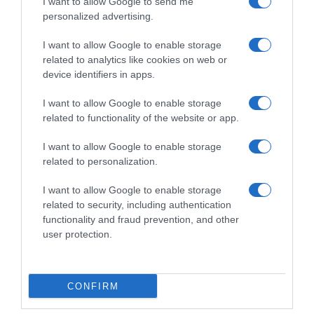
I want to allow Google to send me
personalized advertising.
I want to allow Google to enable storage
related to analytics like cookies on web or
device identifiers in apps.
I want to allow Google to enable storage
Chi Siamo
Contatti
Redazione
Collabora
LinkedIn
related to functionality of the website or app.
I want to allow Google to enable storage
related to personalization.
I want to allow Google to enable storage
© 2026 Lavoro e Diritti
related to security, including authentication
Testata giornalistica registrata al Tribunale di Larino al n° 511 del 4
functionality and fraud prevention, and other
agosto 2018 – Direttore Responsabile Antonio Maroscia
user protection.
P. IVA 01669200709
CONFIRM