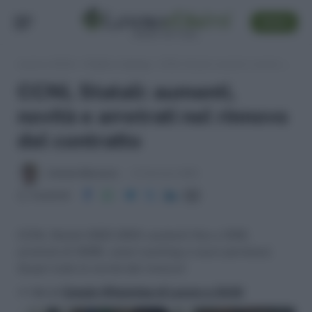
SEGUI
Lavoro e Diritti
»
Pubblico Impiego
»
CCNL Statali: aumenti, novità e arretrati nel rinnovo del contratto
CCNL Statali: aumenti,
novità e arretrati nel rinnovo
del contratto
Antonio Maroscia
31 Gennaio 2025
Condividi
CCNL Statali 2022-2024: aumenti fino a 193€,
arretrati di 1000€, smart working e nuovi permessi.
Scopri tutte le novità del rinnovo!
>> Vai al
Canale WhatsApp di Lavoro e Diritti