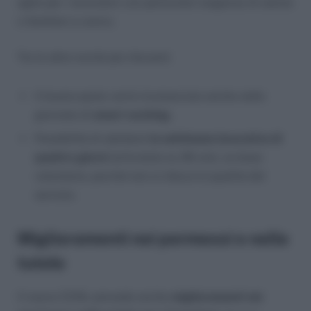
agile per i lavoratori con particolari esigenze di salute
o familiari a carico.
Tra le altre novità più rilevanti:
Il buono pasto verrà riconosciuto anche nelle
giornate di
smart working
.
Possibilità di adottare
la settimana lavorativa di
quattro giorni
(articolata su 36 ore), su base
volontaria, purché non si riduca la qualità del
servizio.
Miglioramenti nei permessi e nelle
tutele
Il nuovo CCNL prevede anche
miglioramenti nei