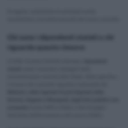
Di seguito, analizziamo le principali novità
economiche e normative previste dal nuovo contratto.
Chi sono i dipendenti statali e chi
riguarda questo rinnovo
Il CCNL Funzioni Centrali interessa i
dipendenti
statali
, ossia i lavoratori impiegati nelle
amministrazioni centrali dello Stato. Nello specifico,
il rinnovo del contratto riguarda il personale dei
Ministeri, delle Agenzie fiscali (Agenzia delle
Entrate, Dogane e Monopoli), degli Enti pubblici non
economici
(come INPS e INAIL) e del Consiglio
Nazionale dell’Economia e del Lavoro (CNEL).