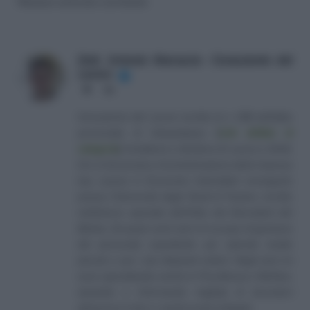
Nessun articolo correlato
Dott. Antonio Maroscia - Consulente del
Lavoro
✔
Website
LinkedIn
Consulente del Lavoro iscritto al n. 238 dell'albo
provinciale di Campobasso
[
Link all'albo di
categoria
]
, fondatore e direttore di Lavoro e Diritti.
D.U. in Economia e Amministrazione delle Imprese
(eq. Laurea in Economia Aziendale) conseguito
presso l'Università degli Studi di Teramo. Iscritto
nell'elenco speciale dell'Albo dei Giornalisti del
Molise. Da quasi venti anni mi occupo di gestione
del personale soprattutto per aziende medio
piccole e per i più disparati settori. Negli anni mi
sono specializzato anche in Previdenza e Welfare,
aiutando e informando migliaia di lavoratori
attraverso il sito e i canali social collegati.