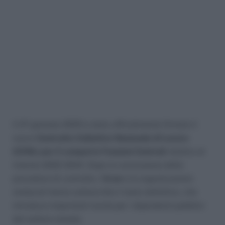
Il 27 gennaio 2025 è stato ufficialmente firmato il
nuovo
Contratto Collettivo Nazionale di Lavoro
(CCNL) per il comparto Funzioni Centrali
relativo al
triennio 2022-2024. Dopo la conclusione delle
procedure di controllo, l’
Aran
e le organizzazioni
sindacali hanno sottoscritto il testo definitivo, che
introduce importanti novità per i dipendenti pubblici
del settore statale.