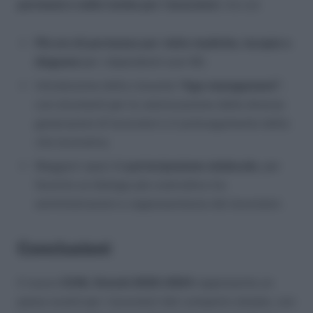
permessi e nelle tutele per i lavoratori
, tra cui:
Più ore di permesso per visite mediche, terapie e
diagnosi
per i dipendenti over 60.
Introduzione della clausola
“Age management”
,
con strumenti per la valorizzazione delle diverse
generazioni di lavoratori e il prolungamento della
vita lavorativa.
Maggiori spazi di
partecipazione sindacale
, per
favorire un dialogo più costruttivo tra
amministrazioni e rappresentanze dei lavoratori.
Conclusioni
Il nuovo
CCNL Statali 2022-2024
rappresenta un
passo avanti per i lavoratori del comparto statale, con