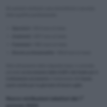
Gli aumenti retributivi sono diversificati a seconda
della qualifica professionale:
Operatori:
+121,4 euro al mese
Assistenti:
+127,7 euro al mese
Funzionari:
+155,1 euro al mese
Elevate professionalità:
+193,9 euro al mese
Oltre all’aumento dello stipendio base, il contratto
prevede
un incremento dello 0,22% del fondo per il
trattamento accessorio
e l’estensione del
buono
pasto anche per le giornate di lavoro agile
.
Nuove retribuzioni tabellari dal 1°
gennaio 2024