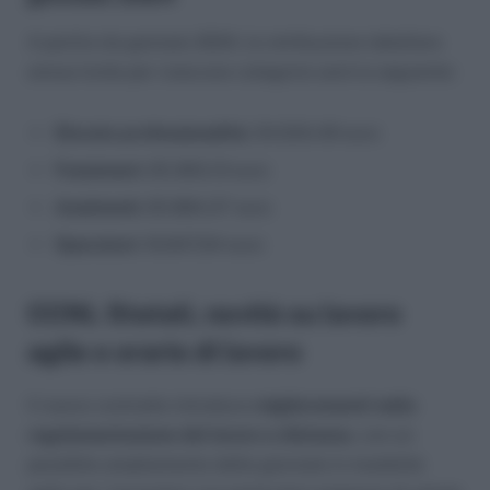
A partire da gennaio 2024, la retribuzione tabellare
annua lorda per ciascuna categoria sarà la seguente:
Elevate professionalità:
34.634,49 euro
Funzionari:
25.363,13 euro
Assistenti:
20.884,37 euro
Operatori:
19.847,64 euro
CCNL Statali, novità su lavoro
agile e orario di lavoro
Il nuovo contratto introduce
miglioramenti nella
regolamentazione del lavoro a distanza
, con un
possibile ampliamento delle giornate in modalità