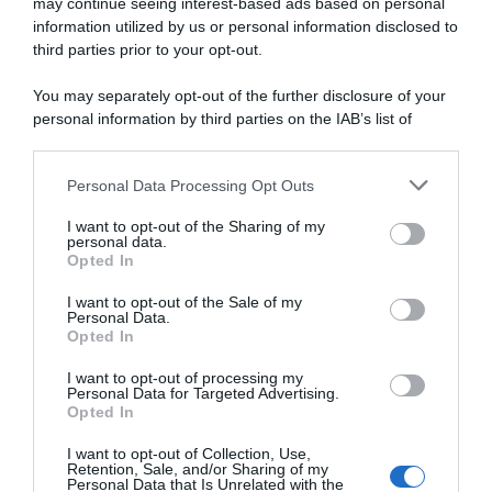
may continue seeing interest-based ads based on personal
Vittime del lavoro, nel 2026 più sostegno alle famiglie:
information utilized by us or personal information disclosed to
contributi e borse di studio Inail
third parties prior to your opt-out.
Pagamenti INPS agosto 2026, calendario aggiornato:
You may separately opt-out of the further disclosure of your
quando arrivano Assegno Unico, ADI e NASpI
personal information by third parties on the IAB’s list of
downstream participants.
Carta d’identità cartacea, dal 3 agosto cambia (quasi)
tutto: ecco quando non vale più
Personal Data Processing Opt Outs
This information may also be disclosed by us to third parties
on the IAB’s List of Downstream Participants that may further
I want to opt-out of the Sharing of my
disclose it to other third parties.
personal data.
Lavoro e Diritti
risponde gratuitamente ai tuoi
Opted In
Please note that this website/app uses one or more Google
dubbi su: lavoro, pensioni, fisco, welfare.
services and may gather and store information including but
I want to opt-out of the Sale of my
Personal Data.
not limited to your visit or usage behaviour. You may click to
Opted In
grant or deny consent to Google and its third-party tags to
PARLA CON NOI
use your data for below specified purposes in below Google
I want to opt-out of processing my
consent section.
Personal Data for Targeted Advertising.
Opted In
I want to opt-out of Collection, Use,
Retention, Sale, and/or Sharing of my
Personal Data that Is Unrelated with the