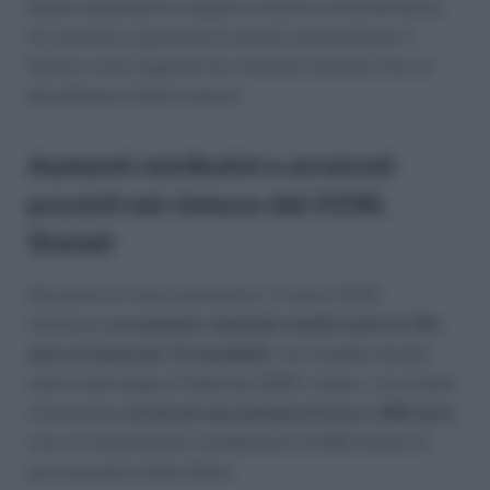
Questi dipendenti svolgono funzioni amministrative,
di controllo e gestione di servizi essenziali per il
Paese e sono regolati da contratti collettivi che ne
disciplinano diritti e doveri.
Aumenti retributivi e arretrati
previsti nel rinnovo del CCNL
Statali
Dal punto di vista economico, il nuovo CCNL
introduce
un aumento salariale medio lordo di 165
euro al mese per 13 mensilità
, con impatto diretto
sulle buste paga di febbraio 2025. Inoltre, i lavoratori
riceveranno
arretrati una tantum di circa 1.000 euro
,
con un investimento complessivo di 556 milioni di
euro da parte dello Stato.