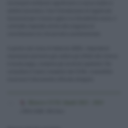
incrementi retributivi significativi e nuove tutele in
ambito lavorativo. Con l’introduzione di regole più
favorevoli per il lavoro agile e la flessibilità oraria, il
contratto risponde anche alle esigenze di
conciliazione tra vita privata e professionale.
A partire dal mese di febbraio 2025, i dipendenti
interessati potranno già vedere gli effetti del rinnovo
in busta paga, compresi gli arretrati spettanti. Per
consultare il testo completo del CCNL, è possibile
scaricare il documento ufficiale allegato.
Rinnovo CCNL Statali 2022 - 2024
(369,6 KiB, 684 hits)