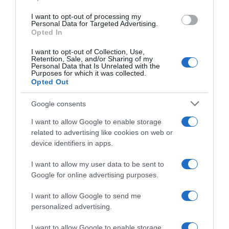
PARLA CON NOI
use your data for below specified purposes in below Google
I want to opt-out of processing my
consent section.
Personal Data for Targeted Advertising.
Opted In
I want to opt-out of Collection, Use,
Retention, Sale, and/or Sharing of my
Personal Data that Is Unrelated with the
Purposes for which it was collected.
Opted Out
Google consents
I want to allow Google to enable storage
related to advertising like cookies on web or
device identifiers in apps.
I want to allow my user data to be sent to
Google for online advertising purposes.
I want to allow Google to send me
personalized advertising.
I want to allow Google to enable storage