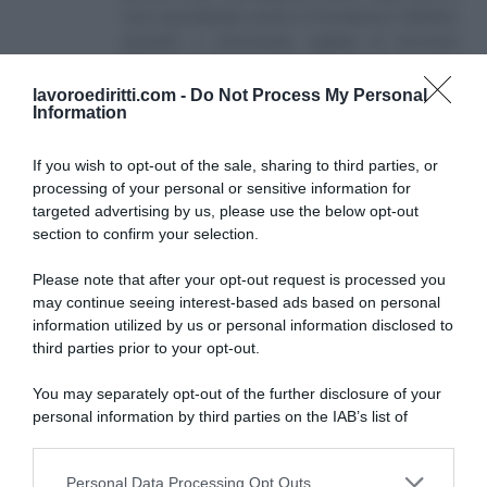
sono specializzato anche in Previdenza e Welfare,
aiutando e informando migliaia di lavoratori
attraverso il sito e i canali social collegati.
lavoroediritti.com -
Do Not Process My Personal
Information
If you wish to opt-out of the sale, sharing to third parties, or
processing of your personal or sensitive information for
targeted advertising by us, please use the below opt-out
section to confirm your selection.
SULLO STESSO ARGOMENTO
Please note that after your opt-out request is processed you
may continue seeing interest-based ads based on personal
NASpI con le dimissioni, via libera anche per chi lascia il
information utilized by us or personal information disclosed to
lavoro a causa della violenza
third parties prior to your opt-out.
Incentivi alle imprese, arriva la riforma: ecco cosa
You may separately opt-out of the further disclosure of your
cambia dal 18 agosto 2026
personal information by third parties on the IAB’s list of
downstream participants.
Vittime del lavoro, nel 2026 più sostegno alle famiglie:
contributi e borse di studio Inail
Personal Data Processing Opt Outs
This information may also be disclosed by us to third parties