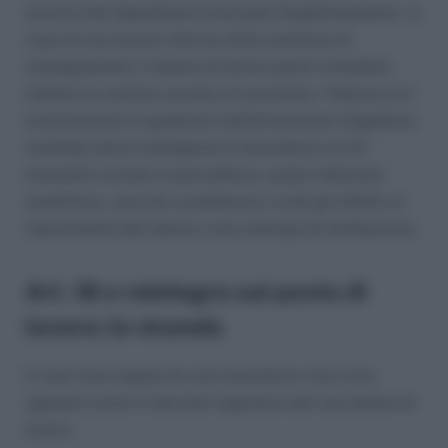
servizio del dipendente licenziato illegittimamente. In
caso di successiva riforma della sentenza di
reintegrazione, il datore di lavoro potrà richiedere
indietro la somma versata al lavoratore. Tuttavia se il
licenziamento è giudicato definitivamente illegittimo,
l’azienda dovrà reintegrare il lavoratore e le 12
mensilità versate in precedenza, quale indennità
sostitutiva, sono da considerarsi a tutti gli effetti un
risarcimento del danno e non anticipo di retribuzione.
Art. 18 e reintegra sul posto di
lavoro: la vicenda
Il caso trae origine da una lavoratrice che si era
opposta contro il decreto ingiuntivo del suo datore di
lavoro.