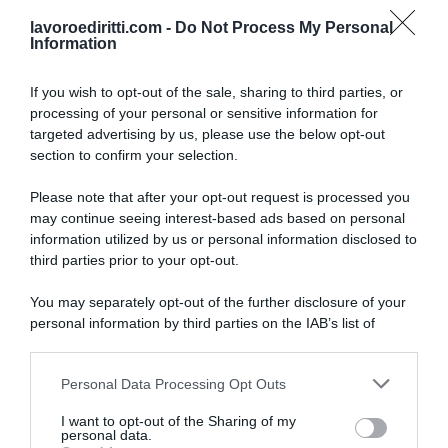
lavoroediritti.com -
Do Not Process My Personal
Information
If you wish to opt-out of the sale, sharing to third parties, or
processing of your personal or sensitive information for
targeted advertising by us, please use the below opt-out
SULLO STESSO ARGOMENTO
section to confirm your selection.
Please note that after your opt-out request is processed you
NASpI con le dimissioni, via libera anche per chi lascia il
may continue seeing interest-based ads based on personal
lavoro a causa della violenza
information utilized by us or personal information disclosed to
third parties prior to your opt-out.
Incentivi alle imprese, arriva la riforma: ecco cosa
cambia dal 18 agosto 2026
You may separately opt-out of the further disclosure of your
personal information by third parties on the IAB’s list of
Vittime del lavoro, nel 2026 più sostegno alle famiglie:
downstream participants.
contributi e borse di studio Inail
Personal Data Processing Opt Outs
This information may also be disclosed by us to third parties
on the IAB’s List of Downstream Participants that may further
I want to opt-out of the Sharing of my
Lavoro e Diritti
risponde gratuitamente ai tuoi
disclose it to other third parties.
personal data.