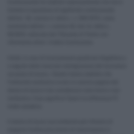
Costituzionale ha stabilito espressamente che non è
fondata la questione di legittimità costituzionale
dell’art. 18, comma 4, della L. n. 300/1970, come
sostituito dall’art. 1, comma 42, lett. b), della L.
92/2012, sollevata dal Tribunale di Trento con
riferimento all’art. 3 della Costituzione.
Infatti, in caso di licenziamento giudicato illegittimo e
a seguito della mancata reintegrazione del lavoratore
sul posto di lavoro, i Giudici hanno stabilito che
l’indennità sostitutiva ovvero la somma pagata dal
datore di lavoro è da considerarsi risarcitoria e non
retributiva. Cosa significa? Qual è la differenza? È
molto semplice.
Il datore di lavoro soccombente può rifiutarsi di
eseguire l’ordine provvisorio di riammissione in