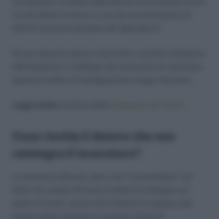
correlazione tra detta indennità ad una condotta contra
ius del datore di lavoro e non ad una prestazione di
attività lavorativa da parte del dipendente”.
Da qui nasce la natura risarcitoria, anziché retributiva
dell’indennità, e l’obbligo del lavoratore di restituirla
qualora l’ordine di reintegrazione venga riformato.
Leggi anche:
archivio delle
Sentenze sul Lavoro
Cosa rischia il datore che non
reintegra il lavoratore?
La sentenza afferma, però, che “scommettere” sul
fatto che venga riformato l’ordine di reintegra sul
posto di lavoro, senza che il datore lo esegua, può
essere molto rischioso in quanto è fonte di