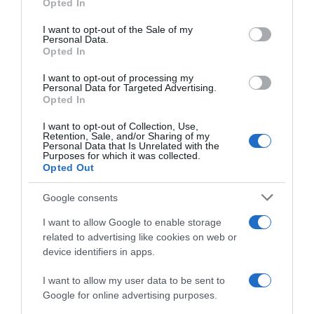
dubbi su: lavoro, pensioni, fisco, welfare.
Opted In
Please note that this website/app uses one or more Google
services and may gather and store information including but
I want to opt-out of the Sale of my
Personal Data.
not limited to your visit or usage behaviour. You may click to
PARLA CON NOI
Opted In
grant or deny consent to Google and its third-party tags to
use your data for below specified purposes in below Google
I want to opt-out of processing my
consent section.
Personal Data for Targeted Advertising.
Opted In
I want to opt-out of Collection, Use,
Retention, Sale, and/or Sharing of my
Personal Data that Is Unrelated with the
Purposes for which it was collected.
Opted Out
Google consents
I want to allow Google to enable storage
related to advertising like cookies on web or
device identifiers in apps.
I want to allow my user data to be sent to
Google for online advertising purposes.