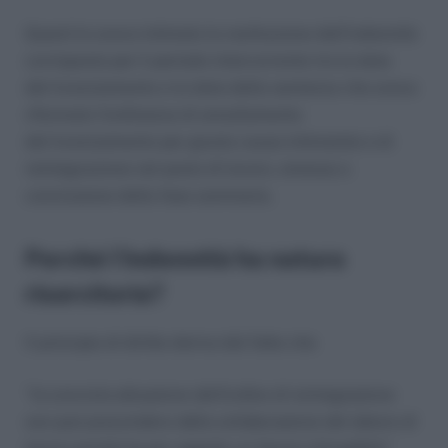
Questi le aveva intimato la restituzione dell’indennità
corrisposta per il periodo intercorrente tra la data
del licenziamento e la data della sentenza che aveva
riformato l’ordinanza di annullamento
del licenziamento per giusta causa intimatole e di
reintegrazione nel posto di lavoro, emessa a
conclusione della fase sommaria.
Perché l’indennità ha natura
risarcitoria?
Il principio di diritto deriva dal fatto che
“la concreta attuazione dell’ordine di reintegrazione
non può prescindere dalla collaborazione del datore di