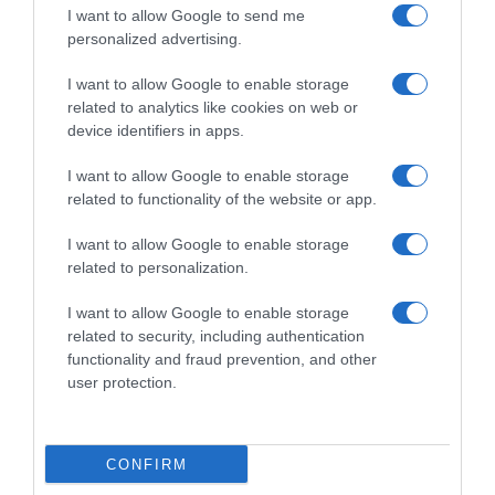
I want to allow Google to send me
personalized advertising.
I want to allow Google to enable storage
related to analytics like cookies on web or
device identifiers in apps.
Chi Siamo
Contatti
Redazione
Collabora
LinkedIn
I want to allow Google to enable storage
related to functionality of the website or app.
I want to allow Google to enable storage
related to personalization.
© 2026 Lavoro e Diritti
I want to allow Google to enable storage
Testata giornalistica registrata al Tribunale di Larino al n° 511 del 4
related to security, including authentication
agosto 2018 – Direttore Responsabile Antonio Maroscia
functionality and fraud prevention, and other
P. IVA 01669200709
user protection.
CONFIRM