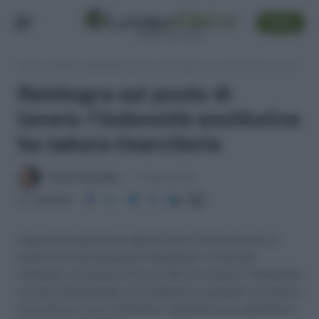
SEGUI
Lavoro e Diritti
»
Sentenze Lavoro
»
Reintegra sul posto di lavoro: l’indennità sostitutiva ha natura risarcitoria
Reintegra sul posto di
lavoro: l’indennità sostitutiva
ha natura risarcitoria
Daniele Bonaddio
11 Maggio 2018
Condividi
Importante decisione della Corte Costituzionale in
materia di licenziamento illegittimo e mancata
reintegra sul posto di lavoro del lavoratore: l’indennità
versata dall’azienda soccombente in giudizio ha natura
risarcitoria e non retributiva. Vediamo cosa significa e