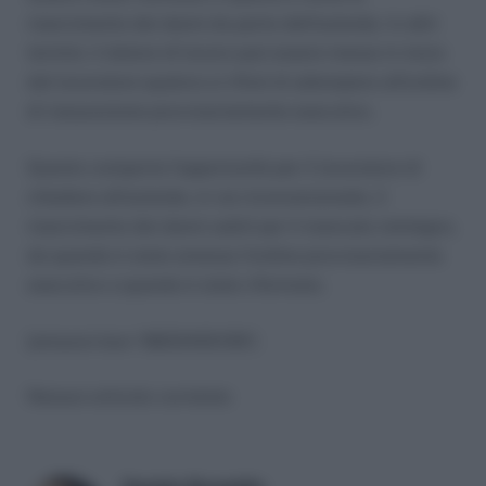
risarcimento dei danni da parte dell’azienda. In altri
termini, il datore di lavoro può essere messo in mora
dal lavoratore qualora si rifiuti di adempiere all’ordine
di riassunzione provvisoriamente esecutivo.
Questo comporta l’opportunità per il lavoratore di
chiedere all’azienda, in via riconvenzionale, il
risarcimento dei danni subiti per il mancato reintegro,
da quando è stato emesso l’ordine provvisoriamente
esecutivo a quando è stato riformato.
[amazon box=’8833450139′]
Nessun articolo correlato