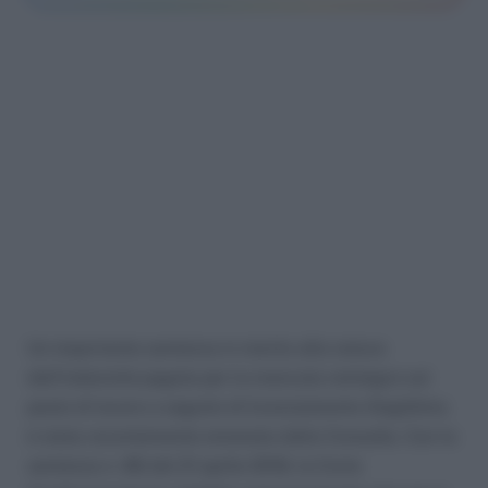
Un importante sentenza in merito alla natura
dell’indennità pagata per la mancata reintegra sul
posto di lavoro a seguito di licenziamento illegittimo
è stata recentemente emanata dalla Consulta. Con la
sentenza n. 86 del 21 aprile 2018, la Corte