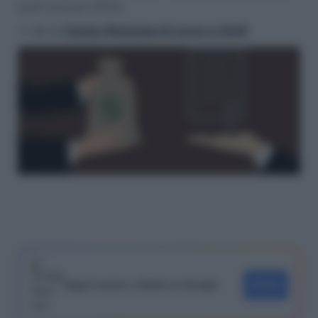
quali sono gli effetti.
>> Vai al
Canale WhatsApp di Lavoro e Diritti
Segui Lavoro e Diritti su Google
SEGUI