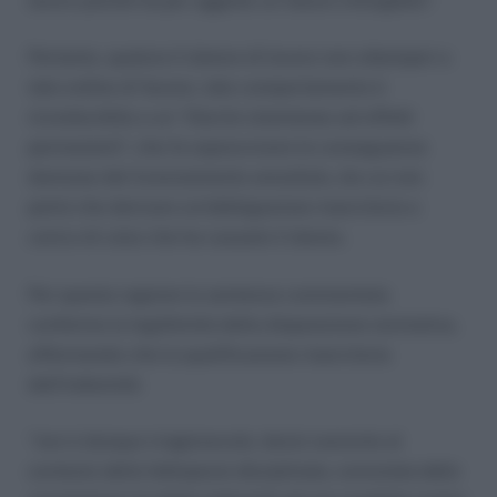
lavoro poiché ha per oggetto un facere infungibile”.
Pertanto, qualora il datore di lavoro non ottemperi a
tale ordine di facere, tale comportamento è
riconducibile a un “illecito istantaneo ad effetti
permanenti”, che fa sopravvivere le conseguenze
dannose del licenziamento annullato, da cui non
potrà che derivare un’obbligazione risarcitoria a
carico di colui che ha causato il danno.
Per questa ragione la sentenza commentata
conferma la legittimità della disposizione normativa,
affermando che la qualificazione risarcitoria
dell’indennità
“non è dunque irragionevole, bensì coerente al
contesto della fattispecie disciplinata, connotata dalla