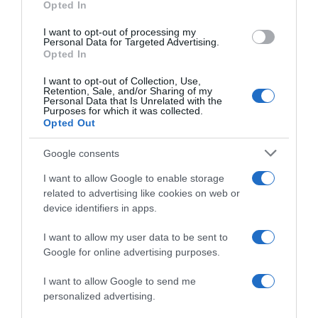
Opted In
grant or deny consent to Google and its third-party tags to
use your data for below specified purposes in below Google
I want to opt-out of processing my
consent section.
Personal Data for Targeted Advertising.
Opted In
I want to opt-out of Collection, Use,
Retention, Sale, and/or Sharing of my
Personal Data that Is Unrelated with the
Purposes for which it was collected.
Opted Out
Google consents
I want to allow Google to enable storage
related to advertising like cookies on web or
device identifiers in apps.
I want to allow my user data to be sent to
Google for online advertising purposes.
I want to allow Google to send me
personalized advertising.