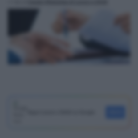
>> Vai al
Canale WhatsApp di Lavoro e Diritti
Segui Lavoro e Diritti su Google
SEGUI