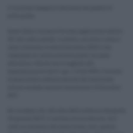
Il ricorrente impugna la decisione del giudice di
primo grado.
Quest’ultimo ravvisava l’erronea applicazione dell’art.
157 del codice penale. In pratica, siccome il reato è
stato commesso in data 6 dicembre 2013 e che,
trattandosi di contravvenzione punita con pena
alternativa, l’illecito non è soggetto alla
depenalizzazione del D. Lgs. n. 8 del 2015, il termine
di prescrizione ordinario previsto dal menzionato
articolo sarebbe decorso interamente il 6 dicembre
2017.
Ne consegue che, alla data della sentenza impugnata
(13 gennaio 2017), il termine non era decorso, né il
reato era prossimo alla prescrizione; anzi, qualora