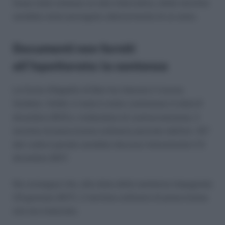
fosse stato emesso un atto interruttivo, detto termine
sarebbe stato prorogato ulteriormente di un anno.
Documenti non forniti
all’Ispettorato: la sentenza
La Corte d’Appello di Bari ha ritenuto il ricorso
fondato. Infatti, il reato è stato commesso in data 6
dicembre 2013 e, trattandosi di contravvenzione, il
termine di prescrizione ordinario previsto dall’art. 157
del codice penale sarebbe decorso interamente il 6
dicembre 2017.
Ne consegue che, alla data della sentenza impugnata
(13 gennaio 2017), il termine ordinario di prescrizione
non era maturato.