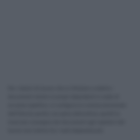
Per i datori di lavoro che si rifiutano a esibire i
documenti relativi ai propri dipendenti in sede di
accesso ispettivo, si configura la contravvenzionale
dell’illecito punito con pena alternativa; quindi la
mancata consegna dei documenti agli ispettori del
lavoro non rientra fra i reati depenalizzati.