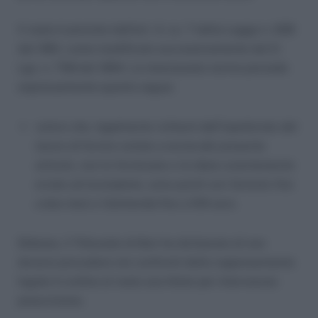
Il reato è previsto dall’art. 4, co. 7 della Legge n. 628
del 1961, come modificato successivamente dal D.
Lgs. n. 758 del 1994. La menzionato norma prevede
espressamente quanto segue:
coloro che, legalmente richiesti dall’Ispettorato del
lavoro di fornire notizie a norma del presente
articolo, non le forniscano o le diano scientemente
errate od incomplete, sono puniti con l’arresto fino
a due mesi o l’ammenda fino a 516 euro.
Ebbene, il Tribunale di Bari ha dichiarato di non
doversi procedere nei confronti della rappresentante
legale in ordine al reato ascrittole per intervenuta
prescrizione.