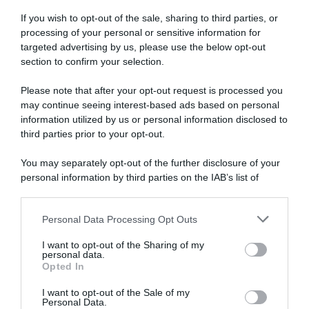
If you wish to opt-out of the sale, sharing to third parties, or
processing of your personal or sensitive information for
targeted advertising by us, please use the below opt-out
SULLO STESSO ARGOMENTO
section to confirm your selection.
Please note that after your opt-out request is processed you
NASpI con le dimissioni, via libera anche per chi lascia il
may continue seeing interest-based ads based on personal
lavoro a causa della violenza
information utilized by us or personal information disclosed to
third parties prior to your opt-out.
Incentivi alle imprese, arriva la riforma: ecco cosa
cambia dal 18 agosto 2026
You may separately opt-out of the further disclosure of your
personal information by third parties on the IAB’s list of
Vittime del lavoro, nel 2026 più sostegno alle famiglie:
downstream participants.
contributi e borse di studio Inail
Personal Data Processing Opt Outs
This information may also be disclosed by us to third parties
on the IAB’s List of Downstream Participants that may further
I want to opt-out of the Sharing of my
Lavoro e Diritti
risponde gratuitamente ai tuoi
disclose it to other third parties.
personal data.
dubbi su: lavoro, pensioni, fisco, welfare.
Opted In
Please note that this website/app uses one or more Google
services and may gather and store information including but
I want to opt-out of the Sale of my
Personal Data.
not limited to your visit or usage behaviour. You may click to
PARLA CON NOI