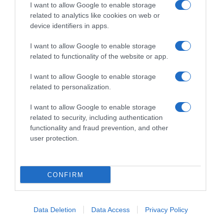
I want to allow Google to enable storage
related to analytics like cookies on web or
device identifiers in apps.
Chi Siamo
Contatti
Redazione
Collabora
LinkedIn
I want to allow Google to enable storage
related to functionality of the website or app.
I want to allow Google to enable storage
related to personalization.
© 2026 Lavoro e Diritti
I want to allow Google to enable storage
Testata giornalistica registrata al Tribunale di Larino al n° 511 del 4
related to security, including authentication
agosto 2018 – Direttore Responsabile Antonio Maroscia
functionality and fraud prevention, and other
P. IVA 01669200709
user protection.
CONFIRM
Privacy Policy
Cookie Policy
Mappa del Sito
Data Deletion
Data Access
Privacy Policy