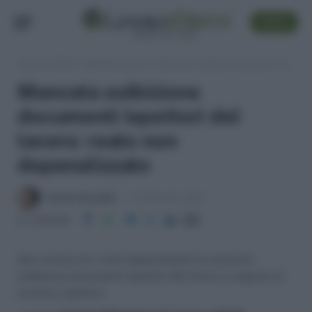
SEGUI
Lavoro e Diritti
»
Sentenze Lavoro
»
Mancata esibizione documenti ispettori del lavoro: reato non depenalizzato
Mancata esibizione
documenti ispettori del
lavoro: reato non
depenalizzato
Daniele Bonaddio
12 Settembre 2018
Condividi
Non rientra fra i reati depenalizzati la mancata
esibizione documenti ispettori del lavoro a seguito di
accesso ispettivo.