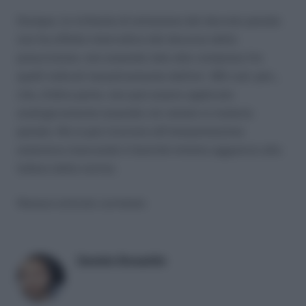
Dunque, la richiesta di emissione del decreto penale
non ha effetto interruttivo del decorso della
prescrizione, non essendo tale atto compreso fra
quelli indicati tassativamente dall’art. 160 cod. pen.,
che, d’altra parte, non può essere applicato
analogicamente essendo ciò vietato in materia
penale. Né si può ricorrere all’interpretazione
estensiva mancando il benché minimo aggancio alla
lettera della norma.
Nessun articolo correlato
Daniele Bonaddio