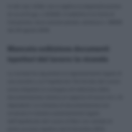
In tali casi, infatti, non si applica la depenalizzazione
di cui al D.Lgs. n. 8/2016. A stabilirlo è la Corte di
Cassazione, terza sezione penale, sentenza n. 38836
del 23 agosto 2018.
Mancata esibizione documenti
ispettori del lavoro: la vicenda
La vicenda ha riguardato la rappresentante legale di
una società a cui l’Ispettorato Territoriale del Lavoro
aveva disposto la consegna ed esibizione della
documentazione relativa al rapporto di lavoro di n. 10
dipendenti. La richiesta di documentazione era
avvenuta in maniera assolutamente legale
dall’Ispettorato del Lavoro di Bari con verbale di
primo accesso ispettivo del 6 dicembre 2013.