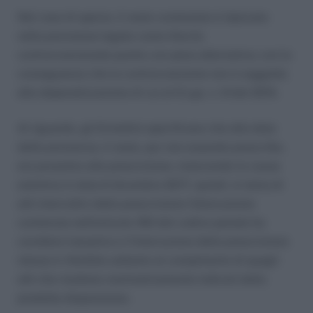
Nel caso di specie, il reato contestato è tipizzato
nella previsione legale come illecito
contravvenzionale punito con pena alternativa; con la
conseguenza che la contravvenzione non è soggetta
alla depenalizzazione di cui al D.Lgs. n. 8 del 2015.
Al riguardo, gli Ermellini specificano che alla data
della pronuncia, il reato, pur non essendo prescritto,
era prossimo alla prescrizione, maturando la causa
estintiva in data 6 dicembre 2017; quindi, in tema di
atti interruttivi della prescrizione l’elencazione
contenuta nell’articolo 160 del codice penale ha
carattere tassativo e l’interruzione della prescrizione
stessa è riferibile soltanto al compimento di quegli
atti che risultano nominativamente indicati dalla
predetta disposizione.