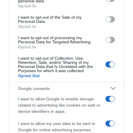
personal data.
Lavoro e Diritti
risponde gratuitamente ai tuoi
Opted In
Please note that this website/app uses one or more Google
dubbi su: lavoro, pensioni, fisco, welfare.
services and may gather and store information including but
I want to opt-out of the Sale of my
Personal Data.
not limited to your visit or usage behaviour. You may click to
Opted In
grant or deny consent to Google and its third-party tags to
PARLA CON NOI
use your data for below specified purposes in below Google
I want to opt-out of processing my
consent section.
Personal Data for Targeted Advertising.
Opted In
I want to opt-out of Collection, Use,
Retention, Sale, and/or Sharing of my
Personal Data that Is Unrelated with the
Purposes for which it was collected.
Opted Out
Google consents
I want to allow Google to enable storage
related to advertising like cookies on web or
device identifiers in apps.
I want to allow my user data to be sent to
Google for online advertising purposes.