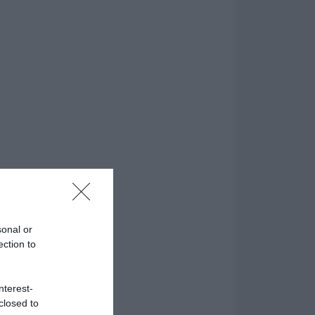
sonal or
ection to
nterest-
closed to