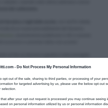
 cittadini, costretti nelle ultime settimane a dover
rezzi del carburante.
ti benzina e tagli delle accise
, con tariffe ridotte
frutto di un nuovo provvedimento del Governo,
 benzina
, recentemente pubblicato in GU e recante
tti economici e umanitari della crisi ucraina
“.
imi al litro su benzina e gasolio è stato prorogato
tri 10 giorni. Quindi la scadenza prefissata al 21
itti.com -
Do Not Process My Personal Information
 che i prezzi alla pompa diminuiscano e si torni ai
 sconto sull’IVA lo sconto sui carburanti è pari a
to opt-out of the sale, sharing to third parties, or processing of your per
quindi almeno fino al 2 maggio.
formation for targeted advertising by us, please use the below opt-out s
 selection.
unzionano gli attuali sconti benzina e quali
 that after your opt-out request is processed you may continue seeing i
i coloro che, per i motivi più svariati, si trovano ad
ased on personal information utilized by us or personal information dis