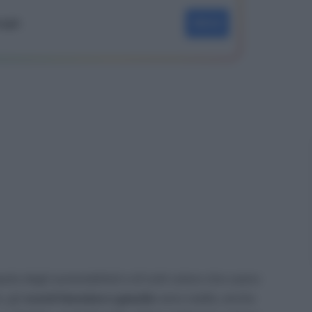
oogle
SEGUI
opolo degli automobilisti e di tutti coloro che usano
, gli
sconti benzina e gasolio
sono realtà, anche