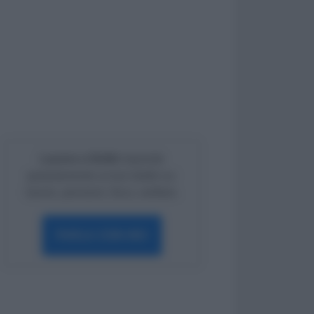
Lavoro e Diritti
risponde
gratuitamente ai tuoi dubbi su:
lavoro, pensioni, fisco, welfare.
PARLA CON NOI