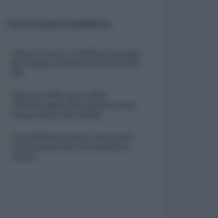
SULLO STESSO ARGOMENTO
Vittime del lavoro, nel 2026 più sostegno
alle famiglie: contributi e borse di studio
Inail
Pagamenti INPS agosto 2026,
calendario aggiornato: quando arrivano
Assegno Unico, ADI e NASpI
Carta d’identità cartacea, dal 3 agosto
cambia (quasi) tutto: ecco quando non
vale più