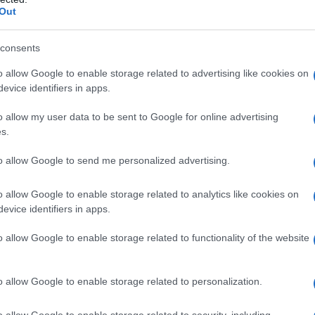
opportuno introdurre gli sconti benzina, come tra
Out
consents
 a 2.500 euro per il 2022, cos’è e come funziona
o allow Google to enable storage related to advertising like cookies on
evice identifiers in apps.
io, è giunta a costare più di 2 euro al litro, tuttavia,
o allow my user data to be sent to Google for online advertising
 soltanto i costi del petrolio come materia prima,
s.
zione; alla raffinazione; allo stoccaggio; al
to allow Google to send me personalized advertising.
a di elementi che, combinati tra loro, vanno ad
 da questa situazione di aumento esagerato dei
o allow Google to enable storage related to analytics like cookies on
 del Brent, o si fa fronte al boom dei costi con un
evice identifiers in apps.
è stato disposto con il decreto sopra citato.
o allow Google to enable storage related to functionality of the website
funziona il taglio delle accise
o allow Google to enable storage related to personalization.
tervenire per fronteggiare il boom dei prezzi dei
o allow Google to enable storage related to security, including