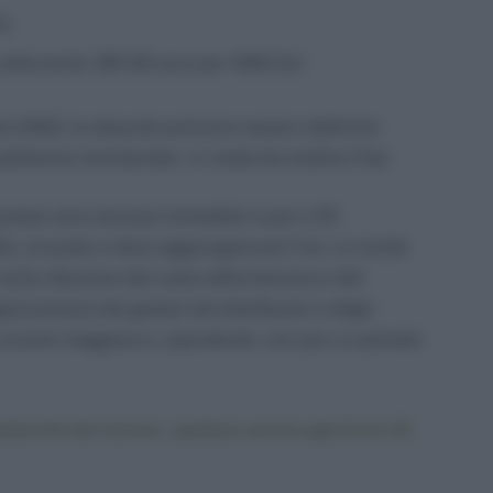
i;
arburante: 367,40 euro per 1000 litri.
bre 2022, le aliquote potranno essere ridefinite
dimento ministeriale – in modo da snellire l’iter.
a pompa sono dunque immediati e pari a 25
o, al quale si deve aggiungere poi l’Iva. Le novità
 sulla riduzione del costo della benzina e del
provazione dei gestori dei distributori e degli
o sconto maggiore e, soprattutto, non per un periodo
ternità dei Comuni, spettano anche agli Extra UE