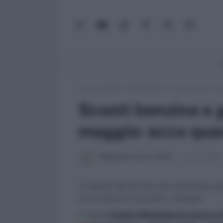
WhatsApp
YouTube
TikTok
Facebook
X
Google
(Twitter)
News
Lavoro e Diritti
»
Soldi e Diritti
»
Sconti benzina e ga
Sconti benzina e g
maggio: ecco quan
Redazione Lavoro e Diritti
8 Aprile 2022
A seguito del decreto per contrastare gli 
sconti benzina e gasolio. I dettagli.
>> Vai al
Canale WhatsApp di Lavoro e Di