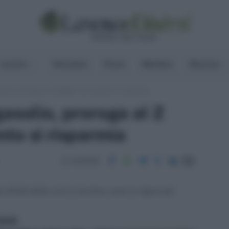
Lavoro
Pensioni
Fisco
Welfare
Risorse
solio, proroga al 2 maggio: ecco quanto si risparmia
asolio, proroga al 2
to si risparmia
Condividi
effetti della crisi in Ucraina, sono in vigore gli
ritti