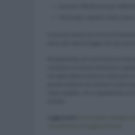
benzina: 478,40 euro per 1000 litr
olio da gas o gasolio usato come c
Si precisa altresì che fino al 31 dicem
senza altri decreti legge, ma con provve
Ricapitolando, gli sconti benzina all
centesimi sul prezzo di benzina e gasoli
sul taglio della accise sui carburanti e
gasolio tuttavia non trovano la piena ap
stessi cittadini, che si aspettavano un
limitato.
Leggi anche:
bonus bebè e assegno ma
con permesso di soggiorno breve