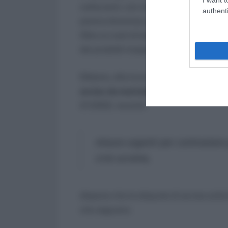
carburanti, con misure in campo fiscale
authenti
pareva doverosa: gli automobilisti non son
Oltre ai costi di benzina e diesel, in un
dei prodotti trasportati su gomma e, di 
Ebbene, alla luce di questa situazione
accise da martedì 22 marzo
, al fine 
21/2022, recante
misure urgenti per contrastare 
crisi ucraina,
dispone che le aliquote di accisa sulla
che seguono: