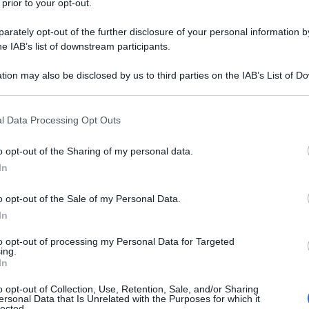
 prior to your opt-out.
rately opt-out of the further disclosure of your personal information by
 il contesto di riferimento e
he IAB’s list of downstream participants.
tion may also be disclosed by us to third parties on the IAB’s List of 
 that may further disclose it to other third parties.
tta Italia, sono vertiginosamente aumentati i prezzi
 that this website/app uses one or more Google services and may gath
l Data Processing Opt Outs
 due euro al litro. Da notare che, a differenza
including but not limited to your visit or usage behaviour. You may click 
 to Google and its third-party tags to use your data for below specifi
base di grano o del gas, l’
aumento dei carburante
o opt-out of the Sharing of my personal data.
ogle consent section.
 dell’Ucraina da parte della Russia. Infatti, uno dei
In
osto di benzina e diesel è costituito dal prezzo del
o opt-out of the Sale of my Personal Data.
e del Nord. Il combustibile in oggetto ha infatti
In
to opt-out of processing my Personal Data for Targeted
ing.
e si possono leggere direttamente alle pompe di
In
accise – che, nel nostro paese, sono particolarmente
o opt-out of Collection, Use, Retention, Sale, and/or Sharing
na fetta piuttosto grande del costo complessivo
ersonal Data that Is Unrelated with the Purposes for which it
lected.