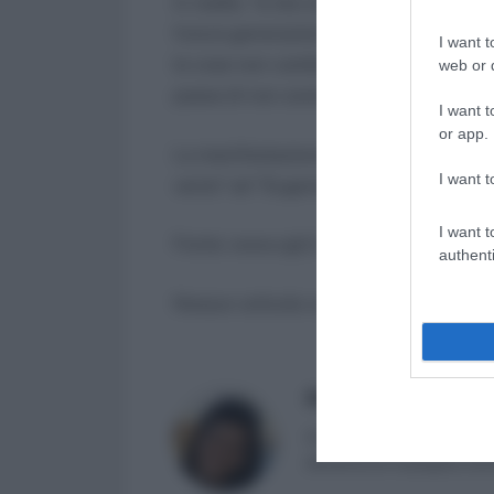
in realtà, “si sta costruendo un grande 
future generazioni a partire dal siste
I want t
le cose non cambieranno”, si costruirà l
web or d
paese di non avere una pensione digni
I want t
or app.
La manifestazione si concluderà con i
I want t
vento” ed “Eugenio Bennato”
I want t
Fonte: www.cgil.it
authenti
Nessun articolo correlato
Massima Di Paolo
✔
Avvocato non praticante ed 
attualmente impiegata nell