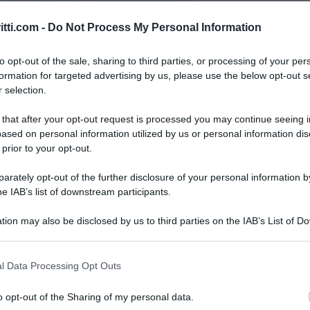
L chiama tutti a Roma per la grande
dei giovani e del lavoro”.
Una manifestazione
per
itti.com -
Do Not Process My Personal Information
 per rimettere al centro il lavoro, la
to opt-out of the sale, sharing to third parties, or processing of your per
po, equità e giustizia sociale e per imporre scelte
formation for targeted advertising by us, please use the below opt-out s
.
 selection.
 that after your opt-out request is processed you may continue seeing i
della mobilitazione:”
il
lavoro stabile e dignitoso
,
ased on personal information utilized by us or personal information dis
ione del ‘collegato lavoro’; la
riforma degli
 prior to your opt-out.
ta dalla CGIL, che possa tenere insieme
rately opt-out of the further disclosure of your personal information by
 e sostenibilità economica; la
contrattazione
, che sta
he IAB’s list of downstream participants.
scelte della FIAT, di Federmeccanica e del
cale
, il
welfare
, il
Mezzogiorno
, il
diritto alla
tion may also be disclosed by us to third parties on the IAB’s List of 
 that may further disclose it to other third parties.
 that this website/app uses one or more Google services and may gath
l Data Processing Opt Outs
including but not limited to your visit or usage behaviour. You may click 
o alle ore 10 da Piazza della Repubblica e
 to Google and its third-party tags to use your data for below specifi
onfluiranno a Piazza San Giovanni. I due cortei
o opt-out of the Sharing of my personal data.
ogle consent section.