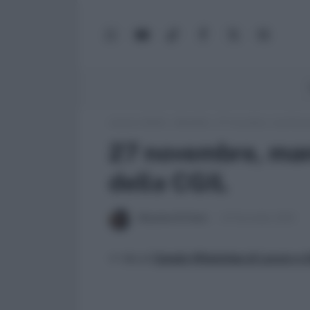
WhatsApp
YouTube
TikTok
Facebook
X
Google
(Twitter)
News
Lavoro e Diritti
»
Attualità
»
27 novembre, manifesta
27 novembre, man
della CGIL
Massima Di Paolo
24 Novembre 2010
>> Vai al
Canale WhatsApp di Lavoro e Di