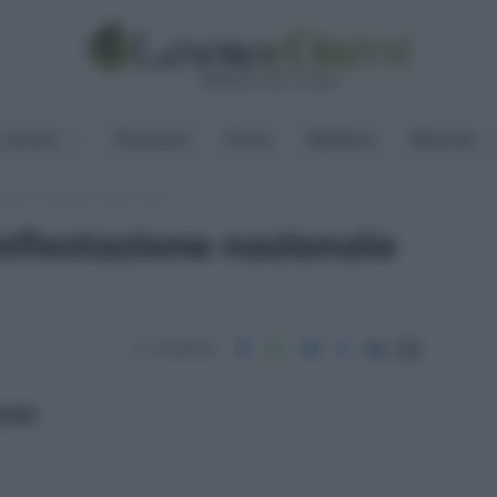
Lavoro
Pensioni
Fisco
Welfare
Risorse
zione nazionale della CGIL
ifestazione nazionale
Condividi
ritti