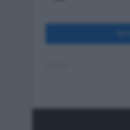
MOST
Sindacati