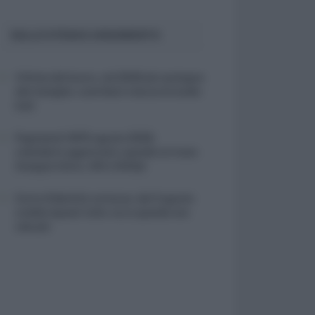
SULLO STESSO ARGOMENTO
Vittime del lavoro, nel 2026 più sostegno
alle famiglie: contributi e borse di studio
Inail
Pagamenti INPS agosto 2026,
calendario aggiornato: quando arrivano
Assegno Unico, ADI e NASpI
Carta d’identità cartacea, dal 3 agosto
cambia (quasi) tutto: ecco quando non
vale più