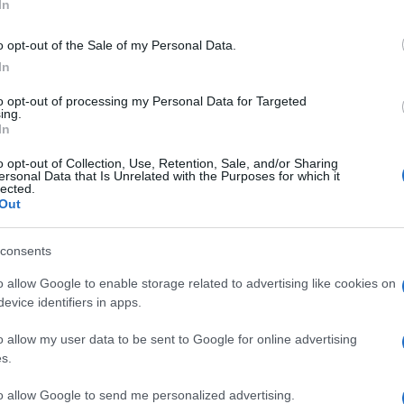
In
e gruppi musicali: un complesso di percussionisti
e dei Partigiani, mentre il secondo corteo sarà
o opt-out of the Sale of my Personal Data.
a. “Questo perché – ha spiegato Panini nel
In
 gli strumenti dell’arte dare voce alla nostra
to opt-out of processing my Personal Data for Targeted
o”.
ing.
In
Susanna Camusso,
nel corso della conferenza
o opt-out of Collection, Use, Retention, Sale, and/or Sharing
ersonal Data that Is Unrelated with the Purposes for which it
azione nazionale, ha voluto sottolineare, nello
lected.
Out
ione,
come sia necessaria “un’agenda politica
paese
. Un futuro che, ha proseguito la dirigente
consents
te politiche del Governo”.
o allow Google to enable storage related to advertising like cookies on
evice identifiers in apps.
rio Generale della CGIL “manca l’idea di una
esta una delle principali cause che sta
o allow my user data to be sent to Google for online advertising
a della disoccupazione, “in particolare di donne e
s.
avoro, ha proseguito il numero uno di Corso d’Italia,
to allow Google to send me personalized advertising.