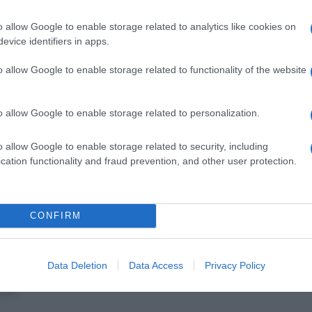
debito per il fututo”. Un debito, che peserà sulle
ma pensionistico, perchè, ha aggiunto Camusso: “se
o allow Google to enable storage related to analytics like cookies on
a certezza “per i ragazzi e le ragazze di questo
evice identifiers in apps.
tosa”.
o allow Google to enable storage related to functionality of the website
l concerto dei “Modena city Rambles”, “Casa del
o allow Google to enable storage related to personalization.
o allow Google to enable storage related to security, including
cation functionality and fraud prevention, and other user protection.
CONFIRM
Data Deletion
Data Access
Privacy Policy
ex formatrice, co fondatrice e redattrice di Lavoro e Diritti e
a PA.