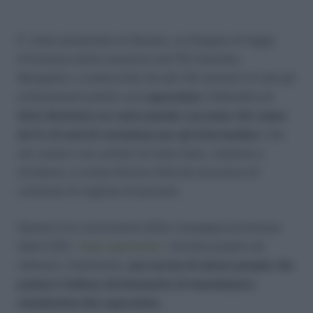
E’ stato presentato al Senato, un disegno di legge
d’iniziativa della senatrice del PD Colomba
Mongiello, e sottoscritto da altri 30 senatori di tutti gli
schieramenti politici sul
caporalato
; l’obbiettivo
è
farlo diventare un reato penale con pene che vanno
da 5 a 8 anni di reclusione per gli intermediari
, che
nei campi e nei cantieri di tutta Italia, vendono e
sfruttano, in modo illecito l’attività lavorativa di
centinaia di migliaia di persone.
Questa è la conclusione della campagna promossa
dalla CGIL
“stop caporalato”
, mirante proprio ad
ottenere, finalmente,
una norma di natura penale che
punisca l’odioso sfruttamento di manodopera
clandestina del caporalato.