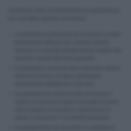
“Costituisce indice di sfruttamento la sussistenza di
una o più delle seguenti circostanze:
la sistematica retribuzione dei lavoratori in modo
palesemente difforme dai contratti collettivi
nazionali o comunque sproporzionato rispetto alla
quantità e qualità del lavoro prestato;
la sistematica violazione della normativa relativa
all’orario di lavoro, al riposo settimanale,
all’aspettativa obbligatoria, alle ferie;
la sussistenza di violazioni della normativa in
materia di sicurezza e igiene nei luoghi di lavoro,
tale da esporre il lavoratore a pericolo per la
salute, la sicurezza o l’incolumità personale;
la sottoposizione del lavoratore a condizioni di