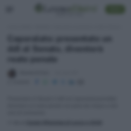
SEGUI
Lavoro e Diritti
»
Attualità
»
Caporalato: presentato un ddl al Senato, diventerà reato penale
Caporalato: presentato un
ddl al Senato, diventerà
reato penale
Massima Di Paolo
28 Luglio 2011
Condividi
Presentato al Senato il ddl sul caporalato;potrebbe
diventare un reato penale con pene da cinque a otto
anni di reclusione.
>> Vai al
Canale WhatsApp di Lavoro e Diritti