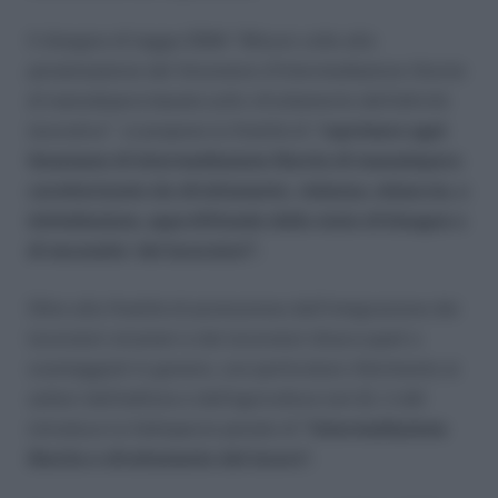
Il disegno di legge 2584
“Misure volte alla
penalizzazione del fenomeno d’intermediazione illecita
di manodopera basata sullo sfruttamento dell’attività
lavorativa”
si propone la finalità di
“
reprimere ogni
fenomeno di intermediazione illecita di manodopera
caratterizzato da sfruttamento
,
violenza, minaccia, o
intimidazione, approfittando dello stato di bisogno o
di necessita` dei lavoratori”.
Oltre alla finalità di promozione dell’integrazione dei
lavoratori stranieri e dei lavoratori disoccupati o
svantaggiati in genere, con particolare riferimento ai
settori dell’edilizia e dell’agricoltura (art.2), il ddl
introduce la fattispecie penale di
“Intermediazione
illecita e sfruttamento del lavoro”.