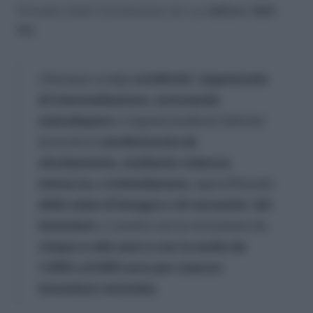
Prevede infatti l’introduzione nel c.p
. dell’art. 603-
bis
:
chiunque svolga
un’attivita` organizzata
di intermediazione, reclutando
manodopera
o organizzandone l’attivita`
lavorativa
caratterizzata da
sfruttamento, mediante violenza,
minaccia, o intimidazione
, approfittando
dello stato di bisogno o di necessita` dei
lavoratori,
e` punito con la reclusione da
cinque a otto anni e con la multa da
1.000 a 2.000 euro per ciascun
lavoratore reclutato
.