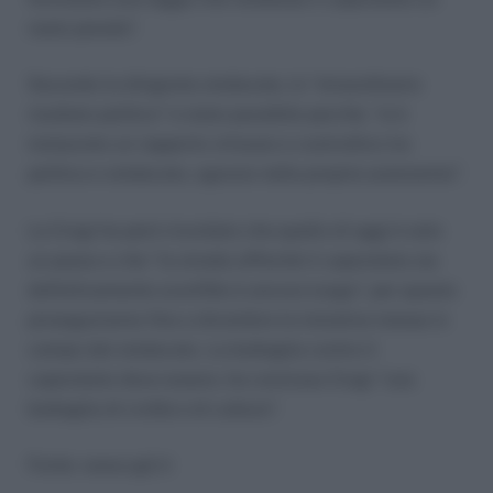
reato penale”.
Secondo la dirigente sindacale, lo “straordinario
risultato politico” è stato possibile perché, “si è
instaurato un rapporto virtuoso e costruttivo tra
politica e sindacato, ognuno nella propria autonomia”.
La Crogi ha però ricordato che quello di oggi è solo
un passo e che “la strada affinchè il caporalato sia
definitivamente sconfitto è ancora lunga”, per questo
proseguiranno fino a dicembre le iniziative messe in
campo dal sindacato. La battaglia contro il
caporalato deve essere, ha concluso Crogi “una
battaglia di civiltà e di cultura”.
Fonte: www.cgil.it