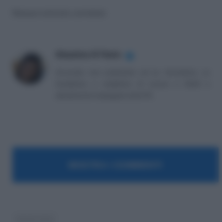
Nessun articolo correlato
Massima Di Paolo
✔
Avvocato non praticante ed ex formatrice, co
fondatrice e redattrice di Lavoro e Diritti e
attualmente impiegata nella PA.
MOSTRA I COMMENTI
lavoro nero