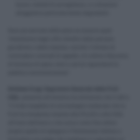
lavoro, metodi di sorveglianza, o a situazioni
alloggiative particolarmente degradanti.
Sono poi previste delle pene accessorie quali
’interdizione dagli uffici direttivi delle persone
giuridiche o delle imprese, nonche´ il divieto di
concludere contratti di appalto, di cottimo fiduciario,
di fornitura di opere, beni o servizi riguardanti la
pubblica amministrazione”.
Stefania Crogi, Segretario Generale della FLAI
CGIL
, presente all’iniziativa ha dichiarato che il ddl è
“il frutto tangibile di una battaglia sindacale che la
FLAI ha intrapreso insieme alla FILLEA e alla CGIL
all’inizio dell’anno e che aveva come fine ultimo
proprio quello di spingere il Parlamento italiano a
formulare una legge che rendesse il caporalato un