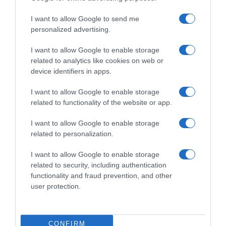
I want to allow Google to send me
personalized advertising.
I want to allow Google to enable storage
related to analytics like cookies on web or
device identifiers in apps.
Chi Siamo
Contatti
Redazione
Collabora
LinkedIn
I want to allow Google to enable storage
related to functionality of the website or app.
I want to allow Google to enable storage
related to personalization.
© 2026 Lavoro e Diritti
I want to allow Google to enable storage
Testata giornalistica registrata al Tribunale di Larino al n° 511 del 4
related to security, including authentication
agosto 2018 – Direttore Responsabile Antonio Maroscia
functionality and fraud prevention, and other
P. IVA 01669200709
user protection.
CONFIRM