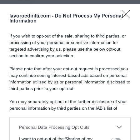
lavoroediritti.com -
Do Not Process My Personal
Information
If you wish to opt-out of the sale, sharing to third parties, or
processing of your personal or sensitive information for
SULLO STESSO ARGOMENTO
targeted advertising by us, please use the below opt-out
section to confirm your selection.
Quattordicesima pensioni, l’INPS avvia i recuperi: ecco
Please note that after your opt-out request is processed you
chi vedrà le trattenute da agosto
may continue seeing interest-based ads based on personal
information utilized by us or personal information disclosed to
Email dei dipendenti, il Garante Privacy interviene:
third parties prior to your opt-out.
quando i controlli diventano illegittimi
You may separately opt-out of the further disclosure of your
Bonus assunzioni mamme 2026, l’INPS pubblica le
personal information by third parties on the IAB’s list of
istruzioni: come richiedere lo sgravio e recuperare gli
downstream participants.
arretrati
Personal Data Processing Opt Outs
This information may also be disclosed by us to third parties
on the IAB’s List of Downstream Participants that may further
I want to opt-out of the Sharing of my