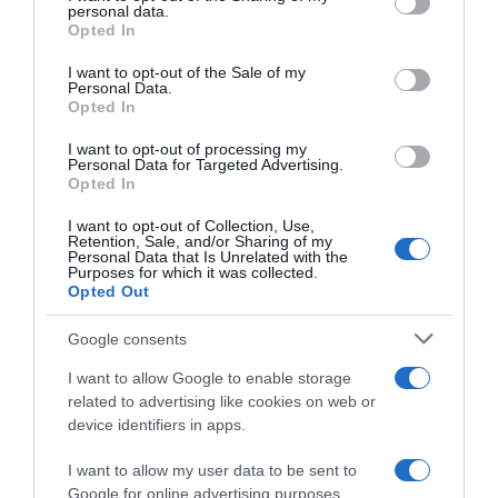
Lavoro e Diritti
risponde gratuitamente ai tuoi
disclose it to other third parties.
personal data.
dubbi su: lavoro, pensioni, fisco, welfare.
Opted In
Please note that this website/app uses one or more Google
services and may gather and store information including but
I want to opt-out of the Sale of my
Personal Data.
not limited to your visit or usage behaviour. You may click to
PARLA CON NOI
Opted In
grant or deny consent to Google and its third-party tags to
use your data for below specified purposes in below Google
I want to opt-out of processing my
consent section.
Personal Data for Targeted Advertising.
Opted In
I want to opt-out of Collection, Use,
Retention, Sale, and/or Sharing of my
Personal Data that Is Unrelated with the
Purposes for which it was collected.
Opted Out
Google consents
I want to allow Google to enable storage
related to advertising like cookies on web or
device identifiers in apps.
I want to allow my user data to be sent to
Google for online advertising purposes.