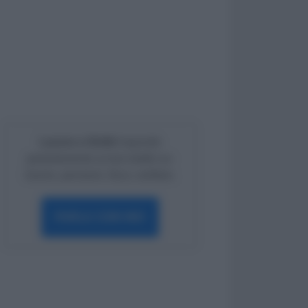
Lavoro e Diritti
risponde
gratuitamente ai tuoi dubbi su:
lavoro, pensioni, fisco, welfare.
PARLA CON NOI