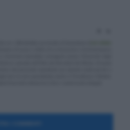
Website
LinkedIn
tto al n. 238 dell'albo provinciale di Campobasso
[
Link all'albo
irettore di Lavoro e Diritti. D.U. in Economia e Amministrazione
in Economia Aziendale) conseguito presso l'Università degli
ll'elenco speciale dell'Albo dei Giornalisti del Molise. Da quasi
stione del personale soprattutto per aziende medio piccole e
 Negli anni mi sono specializzato anche in Previdenza e Welfare,
 di lavoratori attraverso il sito e i canali social collegati.
RA I COMMENTI