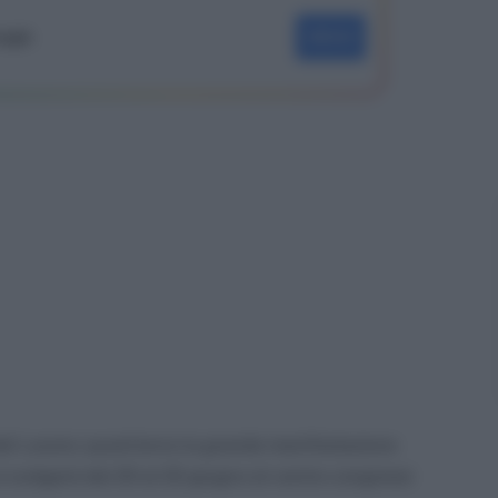
oogle
SEGUI
 del Lavoro; quest’anno la grande manifestazione
i svolgerà dal 20 al 22 giugno al centro congressi