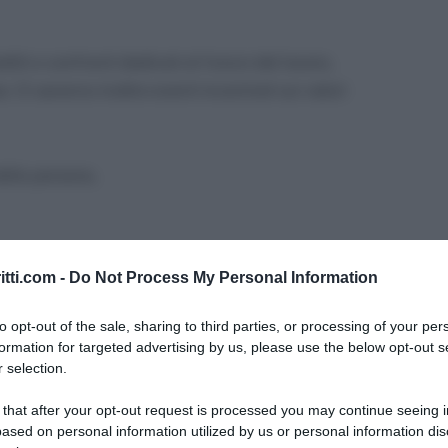
ttiti e confronti dedicati al futuro del lavoro,
. Ci saranno inoltre eventi incentrati sui valori
delle persone,
itti.com -
Do Not Process My Personal Information
to opt-out of the sale, sharing to third parties, or processing of your per
9: programma completo
formation for targeted advertising by us, please use the below opt-out s
 selection.
giugno alle ore 15.00 presso l’Auditorium del Mi.CO.
 that after your opt-out request is processed you may continue seeing i
dell’Ordine dei Consulenti del Lavoro Marina
ased on personal information utilized by us or personal information dis