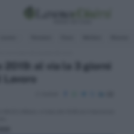
Lavoro
Pensioni
Fisco
Welfare
Risorse
: al via la 3 giorni dei Consulenti del Lavoro
 2019: al via la 3 giorni
l Lavoro
Condividi
il Mi.CO a Milano. si inizia alle 15.00 con il benvenuto
one.
ritti