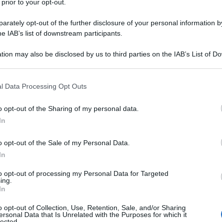
 prior to your opt-out.
anti e il via alla grande kermesse milanese, a cui
rno, del sindacato, del giornalismo,
rately opt-out of the further disclosure of your personal information by
he IAB’s list of downstream participants.
tion may also be disclosed by us to third parties on the IAB’s List of 
io De Luca, Presidente della fondazione Studi dei
 that may further disclose it to other third parties.
 Maio, Vice Premier e Ministro del Lavoro e dello
 that this website/app uses one or more Google services and may gath
l Data Processing Opt Outs
including but not limited to your visit or usage behaviour. You may click 
 to Google and its third-party tags to use your data for below specifi
o opt-out of the Sharing of my personal data.
leto del Festival del Lavoro 2019 sul sito dedicato:
ogle consent section.
In
e inoltre è possibile prelevare l’utile applicazione
ti in programma.
o opt-out of the Sale of my Personal Data.
In
ium non mancheranno certo gli approfondimenti in
to opt-out of processing my Personal Data for Targeted
ritto, dove saranno trattate le tematiche
ing.
In
o opt-out of Collection, Use, Retention, Sale, and/or Sharing
ersonal Data that Is Unrelated with the Purposes for which it
nell’Isola della Previdenza e nell’Isola delle
lected.