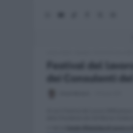
WhatsApp
YouTube
TikTok
Facebook
X
Google
(Twitter)
News
Lavoro e Diritti
»
Attualità
»
Festival del lavoro 2019
Festival del lavoro
dei Consulenti de
Antonio Maroscia
20 Giugno 2019
Al via il Festival del Lavoro 2019 presso 
della Presidente dei Cdl Marina Calder
>> Vai al
Canale WhatsApp di Lavoro e Di