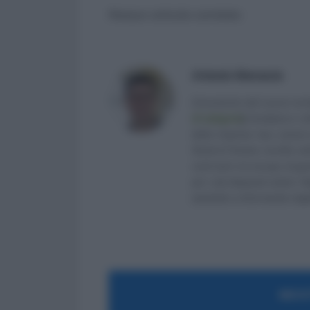
Nessun articolo correlato
Antonio Maroscia
Consulente del Lavoro iscri
di categoria
]
, fondatore e d
delle Imprese (eq. Laurea 
Studi di Teramo. Iscritto ne
venti anni mi occupo di ge
per i più disparati settori.
aiutando e informando migliaia
MOST