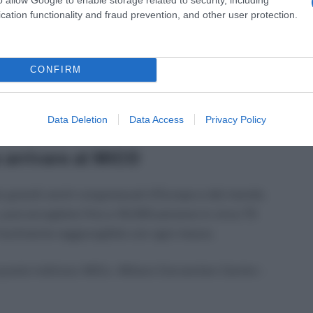
cation functionality and fraud prevention, and other user protection.
fini “alle buone prassi aziendali che vengono
’obiettivo di creare la Federazione mondiale dei
CONFIRM
 segnalare l’appuntamento per venerdì 21 giugno
 per la pace Shirin Ebadi.
Data Deletion
Data Access
Privacy Policy
e arrivare al MiCO
iù grandi centri congressuali d’Europa e del mondo.
i, può accogliere fino a 18.000 persone in circa 70
 facilmente raggiungibile con ogni mezzo.
 questo indirizzo: MiCo – Milano Convention Centre –