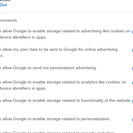
Out
in queste aule verteranno sul tema della previdenza
consents
o allow Google to enable storage related to advertising like cookies on
nità e i seminari tecnico-pratici dei Laboratori di
evice identifiers in apps.
o allow my user data to be sent to Google for online advertising
s.
i valori e dell’internazionalità
to allow Google to send me personalized advertising.
, quella milanese sarà anche l’occasione per
o allow Google to enable storage related to analytics like cookies on
979. A sottolinearlo è la stessa Presidente Marina
evice identifiers in apps.
 la web TV ufficiale dei Cdl.
o allow Google to enable storage related to functionality of the website
onsulentidellavoro.tv/watch.php?vid=c0ce2a7a2
o allow Google to enable storage related to personalization.
entro della X edizione del Festival “Lavoro,
 parole collegate tra di loro. Quest’anno inoltre il
o allow Google to enable storage related to security, including