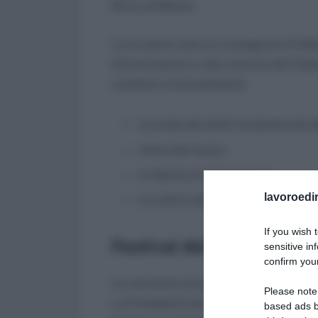
Mi.Co di Milano.
La tre giorni sarà un susseguirsi di diba
all’innovazione e alla crescita del Paese
condivisi universalmente:
la tutela dei diritti fondamentali 
l’etica del lavoro,
la libertà di informazione,
lavoroedir
la cultura della legalità.
If you wish 
Festival del lavoro 201
sensitive in
confirm your
La cerimonia di apertura si terrà il 20 
Please note
La Presidente del Consiglio Nazionale 
based ads b