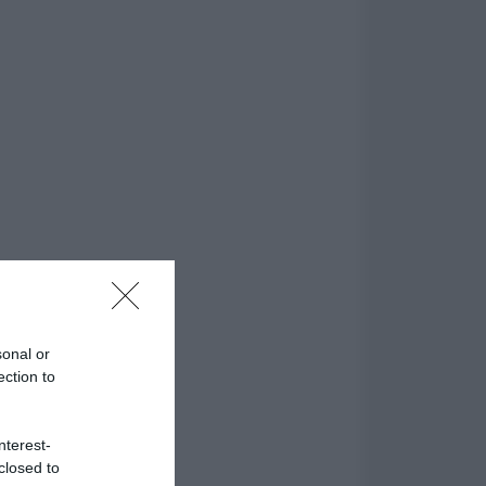
sonal or
ection to
nterest-
closed to