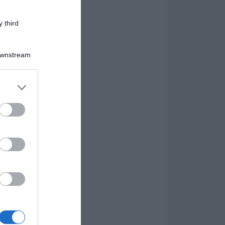
 third
Downstream
er and store
to grant or
ed purposes