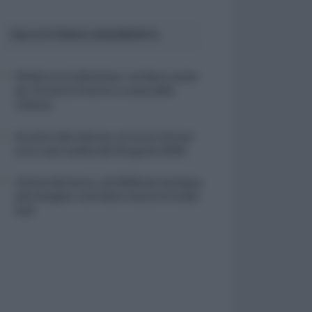
SULLO STESSO ARGOMENTO
NASpI con le dimissioni, via libera anche
per chi lascia il lavoro a causa della
violenza
Incentivi alle imprese, arriva la riforma:
ecco cosa cambia dal 18 agosto 2026
Vittime del lavoro, nel 2026 più sostegno
alle famiglie: contributi e borse di studio
Inail