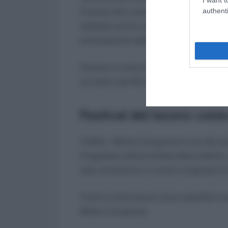
authenti
Festival del Lavoro aprirà i propri con
adottate anche negli altri paesi” con l
professionisti dell’area lavoro.
Sempre in tema di internazionalità da
sul palco del Mi.Co con il premio nobel
Festival del lavoro: com
Il MiCo – Milano Congressi è uno dei p
Progettato dall’architetto Mario Bellin
sale conferenze. Il centro congressi è
Tutte le informazioni sono reperibili a
Milano Congressi