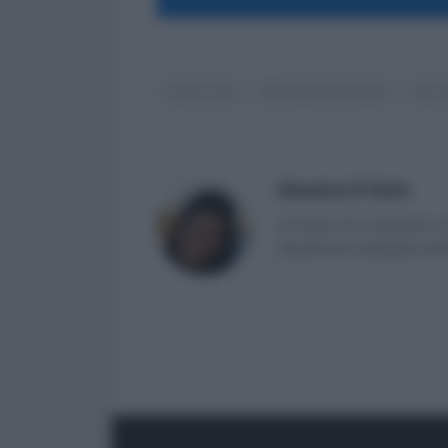
lavoro nero
Ministero del lavoro
pari 
Massima Di Paolo
Avvocato non praticante ed 
attualmente impiegata nell