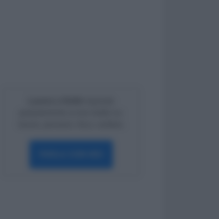
Lavoro e Diritti
risponde
gratuitamente ai tuoi dubbi su:
lavoro, pensioni, fisco, welfare.
PARLA CON NOI