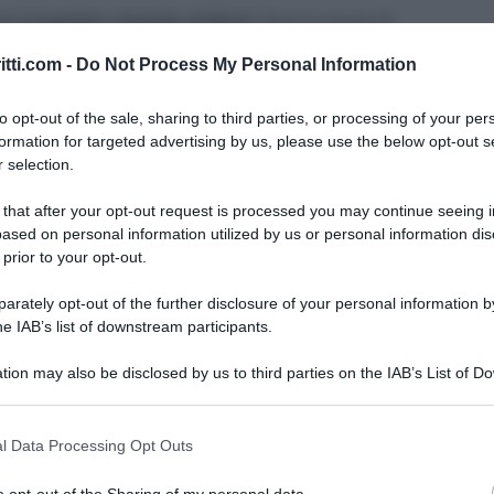
ro irregolare rispetto al Nord
, dove la quota di
tori (dati Istat, 2007) supera il 18%; le regioni del
itti.com -
Do Not Process My Personal Information
al 10%; il Nord presenta, invece, un livello medio
n 8,6%.
Capofila è la Calabria
che guida il gruppo
to opt-out of the sale, sharing to third parties, or processing of your per
formation for targeted advertising by us, please use the below opt-out s
 più alti, con una
diffusione del fenomeno che ha
 selection.
 e il Veneto dove l’irregolarità si attesta di poco
 that after your opt-out request is processed you may continue seeing i
ased on personal information utilized by us or personal information dis
 prior to your opt-out.
l’irregolarità
, mostra il suo volto
sotto forma di
tata, fuoribusta
, ma anche abusi oggetto di
rately opt-out of the further disclosure of your personal information by
he IAB’s list of downstream participants.
tion may also be disclosed by us to third parties on the IAB’s List of 
orza lavoro impegnate in settori marginali,
in
 that may further disclose it to other third parties.
li, più esposte alla crisi e maggiormente
 that this website/app uses one or more Google services and may gath
l Data Processing Opt Outs
lità organizzata, l
e irregolarità assumono forme
including but not limited to your visit or usage behaviour. You may click 
i veri propri abusi sotto forma di doppie buste
 to Google and its third-party tags to use your data for below specifi