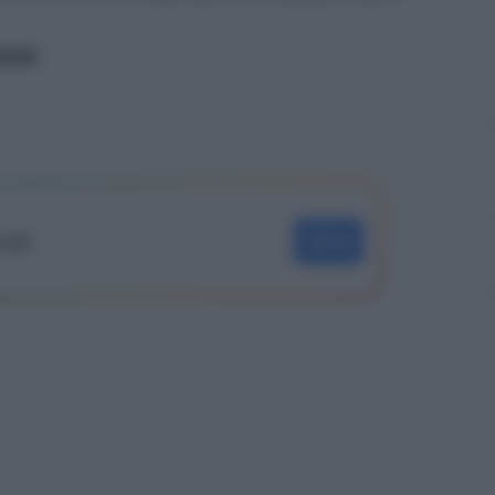
ritti
oogle
SEGUI