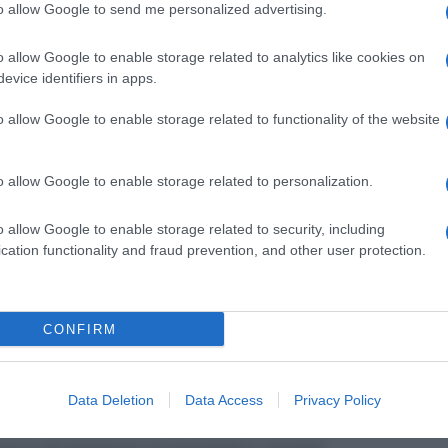
to allow Google to send me personalized advertising.
el sommerso femminile c
he rappresenta il
47,4%
o allow Google to enable storage related to analytics like cookies on
are totale
; il settore più colpito è quello dei servizi
evice identifiers in apps.
l’istruzione, sanità e servizi sociali (79,6%) e dei
7,7%). L’area geografica con la quota più elevata di
o allow Google to enable storage related to functionality of the website
e pari a 64,2%, contro il 31,5% per il Sud.
o allow Google to enable storage related to personalization.
ducono le lavoratrici ad entrare nel mercato del
a permanervi sono collegate, nella maggioranza dei
o allow Google to enable storage related to security, including
cation functionality and fraud prevention, and other user protection.
rtunità di lavoro o alla necessità di integrare il
,
uno stato di bisogno della donna di conciliare
gnare tutta la giornata nelle attività lavorative,
CONFIRM
voro flessibile.
sanno come stanno le cose
è giunto il momento di
Data Deletion
Data Access
Privacy Policy
utte le sue sfaccettature, cercare di incrementare