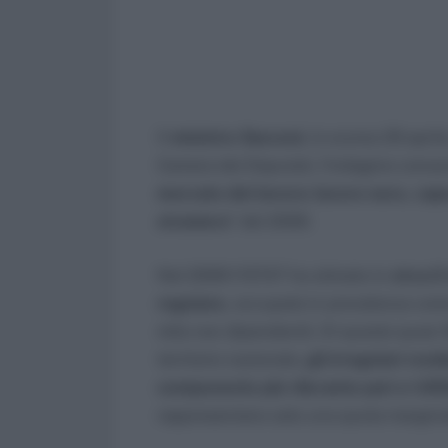
Il
ministro Sacconi,
lo scorso 29 april
Camera dei Deputati, l’indagine conos
mercato del lavoro: lavoro nero, ca
straniera
” del 2009.
Nel 2009 l’ISTAT ha stimato in
circa 2
regolare,
occupate in prevalenza come 
mila non dipendenti). Di queste quasi 3
territorio nazionale,
gli irregolari resi
componente più rilevante pari a 1.65
rappresentano solo una quota marginale