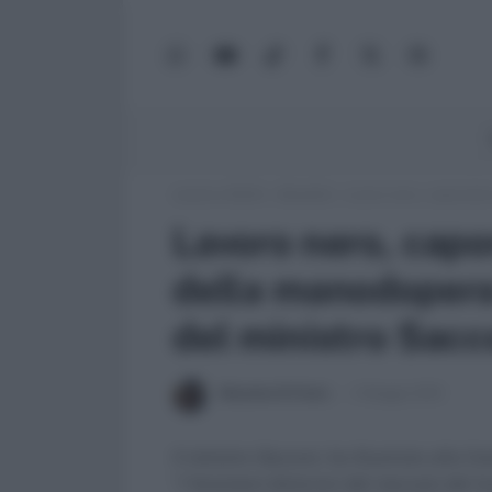
WhatsApp
YouTube
TikTok
Facebook
X
Google
(Twitter)
News
Lavoro e Diritti
»
Attualità
»
Lavoro nero, caporalato
Lavoro nero, capo
della manodopera 
del ministro Sacc
Massima Di Paolo
4 Maggio 2010
Il ministro Sacconi, ha illustrato alla C
“I fenomeni distorsivi del mercato del l