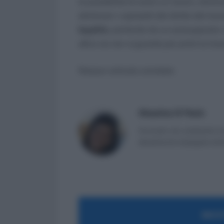
le possibilità di avere un lavoro, elimi
eliminare i capisaldi del diritto del lavo
legalità,
partendo da un presupposto: c
altrui se non si guarda per primi la tra
Nessun articolo correlato
Massima Di Paolo
Avvocato non praticante ed 
attualmente impiegata nell
MOST