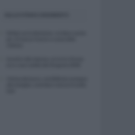
SULLO STESSO ARGOMENTO
NASpI con le dimissioni, via libera anche
per chi lascia il lavoro a causa della
violenza
Incentivi alle imprese, arriva la riforma:
ecco cosa cambia dal 18 agosto 2026
Vittime del lavoro, nel 2026 più sostegno
alle famiglie: contributi e borse di studio
Inail