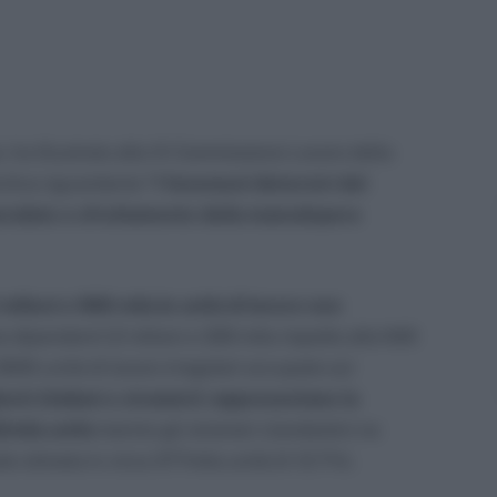
e, ha illustrato alla XI Commissione Lavoro della
citiva riguardante
“I fenomeni distorsivi del
poralato e sfruttamento della manodopera
 milioni e 966 mila le unità di lavoro non
dipendenti (2 milioni e 326 mila rispetto alle 640
000 unità di lavoro irregolari occupate sul
denti (italiani e stranieri) rappresentano la
2mila unità
mentre gli stranieri clandestini ne
 stimata in circa 377mila unità (il 12.7%).