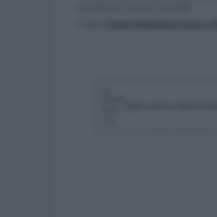
manodopera straniera” del 2009.
>> Vai al
Canale WhatsApp di Lavoro e Di
Segui Lavoro e Diritti su G