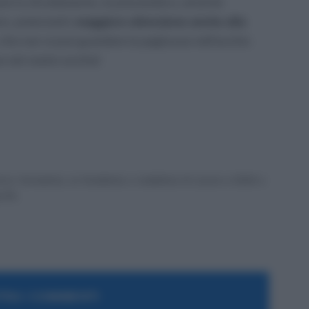
nare lo sfruttamento, la precarietà e, anzichè
ro, potenziarli;
maggiore attenzione anche alla
he non si può guardare la pagliuzza nell’occhio
ve nel nostro occhio!
ex formatrice, co fondatrice e redattrice di Lavoro e Diritti e
a PA.
RA I COMMENTI