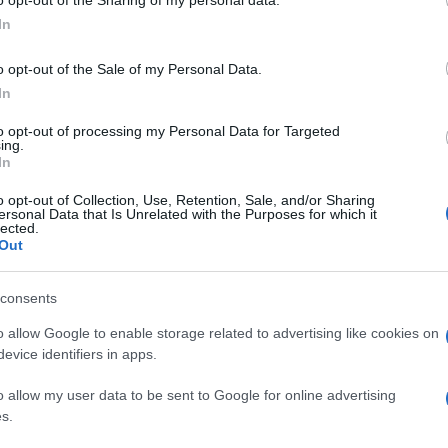
o opt-out of the Sharing of my personal data.
ogle consent section.
ggio del prestatore di lavoro.
In
agricoltura e l’edilizia
: la prima ha visto crescere il
o opt-out of the Sale of my Personal Data.
In
01 al 24,5% del 2009. Anche qui,
il sud ha la sua
lavoro nero del 25% e, con punte estreme in
to opt-out of processing my Personal Data for Targeted
ing.
nco a dirlo, il tasso più basso si registra in
In
 al 14%).
o opt-out of Collection, Use, Retention, Sale, and/or Sharing
ersonal Data that Is Unrelated with the Purposes for which it
lected.
n è una novità)
l’accesso al mercato del lavoro è
Out
“caporali”
che governa tutta la filiera. Inoltre,
tà di ricorrere alle misure di protezione del reddito
consents
ione, ha finito per alimentare
un sistema di doppia
o allow Google to enable storage related to advertising like cookies on
 una forma ancora più grave,
con la diffusione di
evice identifiers in apps.
NPS attività mai prestate,
denunciate al solo fine di
o allow my user data to be sent to Google for online advertising
ti benefici economici e previdenziali per la
s.