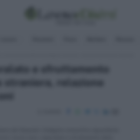
Lavoro
Pensioni
Fisco
Welfare
Risorse
 e sfruttamento della manodopera straniera, relazione del ministro Sacconi
ralato e sfruttamento
straniera, relazione
oni
Condividi
amera dei Deputati, l'indagine conoscitiva riguardante
avoro: lavoro nero, caporalato e sfruttamento della