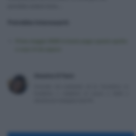
potrebbe andare bene.…
Potrebbe Interessarti:
Primo maggio 2026 in busta paga: quanto spetta
e cosa c’è da sapere
Massima Di Paolo
Avvocato non praticante ed ex formatrice, co
fondatrice e redattrice di Lavoro e Diritti e
attualmente impiegata nella PA.