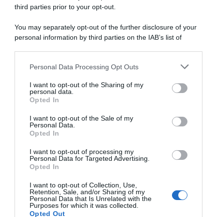
third parties prior to your opt-out.
SULLO STESSO ARGOMENTO
You may separately opt-out of the further disclosure of your
personal information by third parties on the IAB’s list of
Primo maggio 2026 in busta paga: quanto spetta e cosa
downstream participants.
c’è da sapere
Personal Data Processing Opt Outs
This information may also be disclosed by us to third parties
on the IAB’s List of Downstream Participants that may further
I want to opt-out of the Sharing of my
disclose it to other third parties.
Lavoro e Diritti
risponde gratuitamente ai tuoi
personal data.
Opted In
dubbi su: lavoro, pensioni, fisco, welfare.
Please note that this website/app uses one or more Google
services and may gather and store information including but
I want to opt-out of the Sale of my
Personal Data.
not limited to your visit or usage behaviour. You may click to
PARLA CON NOI
Opted In
grant or deny consent to Google and its third-party tags to
use your data for below specified purposes in below Google
I want to opt-out of processing my
consent section.
Personal Data for Targeted Advertising.
Opted In
I want to opt-out of Collection, Use,
Retention, Sale, and/or Sharing of my
Personal Data that Is Unrelated with the
Purposes for which it was collected.
Opted Out