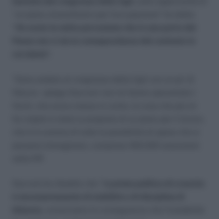
lanciata dal congresso della Cgil,
sulla opportunità di
“un piano straordinario per l’occupazione” ha detto:
“
Ho avuto la netta percezione che in una parte del
Paese non vi sia la consapevolezza del contesto in
cui siamo”.
“Sono andato al congresso della Cgil con un po’ di
fiducia – spiega Sacconi- non mi hanno spaventato i
fischi, che avevo messo in conto, la cosa che più mi
ha colpito è stata la proposta di un piano per il lavoro,
che è la summa di tutte le possibilità di spesa che si
possano immaginare, comprese 400.000 assunzioni
nella PA”.
Sacconi ha ribadito che “l
a prima politica di crescita
è necessariamente di stabilità e di disciplina di
bilancio,
conosciamo le conseguenza che l’instabilità