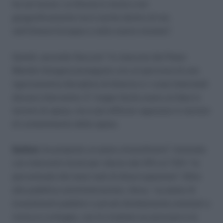
ha sul lavoro. La Grecia è vicina a noi
geograficamente ma è anche dentro di noi,
nell’Unione Europea e nella nostra moneta”.
Quindi, secondo Sacconi “in ciascuno dei Paesi
Membri bisogna proseguire con un percorso di una
rigorosissima disciplina di bilancio e i corpi intermedi
devono intervenire. E’ troppo facile avere un’idea in
termini di spesa, ma è più difficile ragionare in termini
di contenimento della spesa.
Epifani,
ha proposto un piano straordinario” triennale
con interventi mirati per ridurre dal 10% al 7,5% “la
percentuale dei tassi reali di disoccupazione”. Oltre
alla pubblica amministrazione, rileva, “un piano di
investimenti pubblici e privati direttamente orientati a
ricerca e sviluppo, con le ricadute sui processi e le