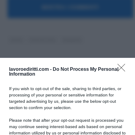
MOSTRA I COMMENTI
lavoro
Punti di vista
Sindacati
lavoroediritti.com -
Do Not Process My Personal
Massima Di Paolo
Information
Avvocato non praticante ed ex formatrice, co
fondatrice e redattrice di Lavoro e Diritti e
If you wish to opt-out of the sale, sharing to third parties, or
attualmente impiegata nella PA.
processing of your personal or sensitive information for
targeted advertising by us, please use the below opt-out
section to confirm your selection.
Please note that after your opt-out request is processed you
may continue seeing interest-based ads based on personal
information utilized by us or personal information disclosed to