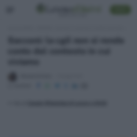
SEGUI
Lavoro e Diritti
»
Attualità
»
Sacconi: la cgil non si rende conto del contesto in cui viviamo
Sacconi: la cgil non si rende
conto del contesto in cui
viviamo
Massima Di Paolo
6 Maggio 2010
Condividi
>> Vai al
Canale WhatsApp di Lavoro e Diritti