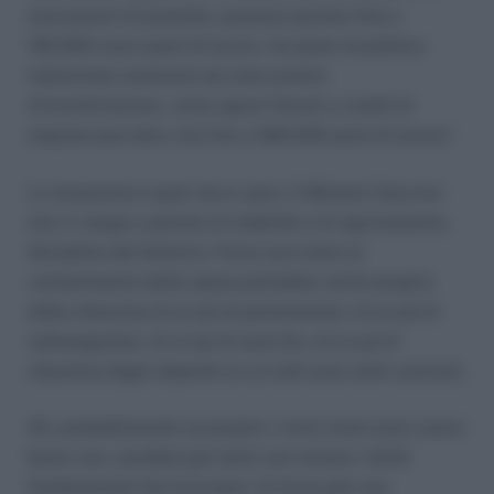
innovazioni di prodotto, possono portare fino a
150.000 nuovi posti di lavoro. Un piano di politica
industriale sostenuto da meccanismi
d’incentivazione, come sgravi fiscali e crediti di
imposta può dare vita fino a 300.000 posti di lavoro”.
La situazione è quel che è, pero, il Ministro Sacconi
non ci venga a parlare di stabilità e di rigorosissima
disciplina del bilancio. Forse una mano al
contenimento della spesa potrebbe venire proprio
dalla riduzione di un pò di parlamentari, di un pò di
sottosegretari, di un pò di auto blu, di un pò di
riduzione degli stipendi (a cui tutti sono stati contrari).
Oh, probabilmente se proprio i conti come sono vanno
bene così, sarebbe già tanto non minare i diritti
fondamentali dei lavoratori. Si forse già così