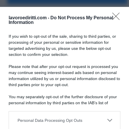
lavoroediritti.com -
Do Not Process My Personal
Information
If you wish to opt-out of the sale, sharing to third parties, or
Luca Crisafulli
processing of your personal or sensitive information for
targeted advertising by us, please use the below opt-out
section to confirm your selection.
Please note that after your opt-out request is processed you
may continue seeing interest-based ads based on personal
information utilized by us or personal information disclosed to
third parties prior to your opt-out.
SULLO STESSO ARGOMENTO
You may separately opt-out of the further disclosure of your
personal information by third parties on the IAB’s list of
downstream participants.
Primo maggio 2026 in busta paga: quanto spetta e cosa
c’è da sapere
Personal Data Processing Opt Outs
This information may also be disclosed by us to third parties
on the IAB’s List of Downstream Participants that may further