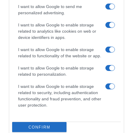
I want to allow Google to send me
personalized advertising.
I want to allow Google to enable storage
related to analytics like cookies on web or
device identifiers in apps.
I want to allow Google to enable storage
Chi Siamo
Contatti
Redazione
Collabora
LinkedIn
related to functionality of the website or app.
I want to allow Google to enable storage
related to personalization.
I want to allow Google to enable storage
© 2026 Lavoro e Diritti
related to security, including authentication
Testata giornalistica registrata al Tribunale di Larino al n° 511 del 4
functionality and fraud prevention, and other
agosto 2018 – Direttore Responsabile Antonio Maroscia
user protection.
P. IVA 01669200709
CONFIRM