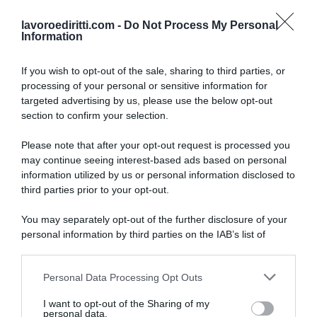
attraverso il sito e i canali social collegati.
lavoroediritti.com -
Do Not Process My Personal
Information
If you wish to opt-out of the sale, sharing to third parties, or
processing of your personal or sensitive information for
targeted advertising by us, please use the below opt-out
section to confirm your selection.
SULLO STESSO ARGOMENTO
Please note that after your opt-out request is processed you
may continue seeing interest-based ads based on personal
NASpI con le dimissioni, via libera anche per chi lascia il
information utilized by us or personal information disclosed to
lavoro a causa della violenza
third parties prior to your opt-out.
Incentivi alle imprese, arriva la riforma: ecco cosa
You may separately opt-out of the further disclosure of your
cambia dal 18 agosto 2026
personal information by third parties on the IAB’s list of
downstream participants.
Vittime del lavoro, nel 2026 più sostegno alle famiglie:
contributi e borse di studio Inail
Personal Data Processing Opt Outs
This information may also be disclosed by us to third parties
on the IAB’s List of Downstream Participants that may further
I want to opt-out of the Sharing of my
disclose it to other third parties.
personal data.