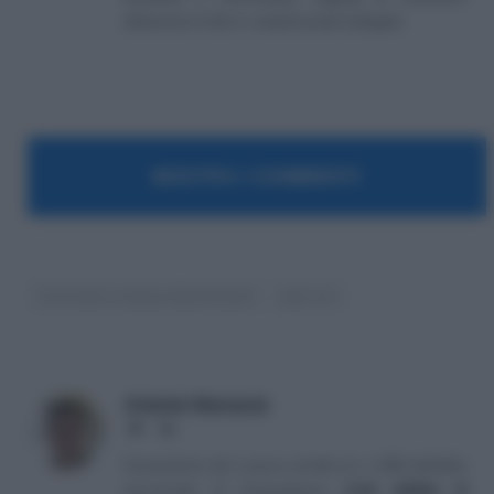
attraverso il sito e i canali social collegati.
MOSTRA I COMMENTI
Contratto a tempo determinato
jobs act
Antonio Maroscia
Website
LinkedIn
Consulente del Lavoro iscritto al n. 238 dell'albo
provinciale di Campobasso
[
Link all'albo di