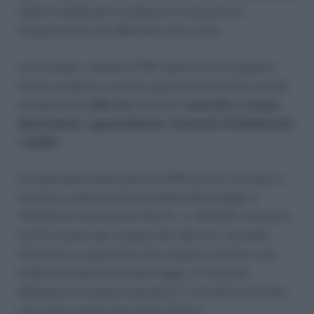
indirizzi applicativi in attesa di conoscere le
interpretazioni del Ministero del Lavoro.
La circolare, redatta in PDF sotto forma di guida è
molto completa e tratta in generale di tutte le novità
comprese nel
Jobs Act
ossia di:
contratto a tempo
determinato
,
apprendistato
,
Contratti di Solidarietà
e
DURC
.
In modo particolare però si sofferma sul contratto a
termine e sulle novità introdotte dalla Legge n.
78/2014 di conversione del D.L. n. 34/2014, che poi è
anche la parte più corposa del Jobs Act, facendo
chiarezza su argomenti che vengono trattati o non
trattati direttamente dalla legge, in modo da
delineare in maniera esaustiva il contratto a termine
così come uscito fuori dalla riforma.