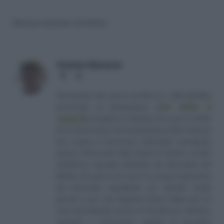
Nessun articolo correlato
Antonio Maroscia
Website
LinkedIn
Consulente del Lavoro iscritto al n. 238 dell'albo
provinciale di Campobasso
[
Link all'albo di
categoria
]
, fondatore e direttore di Lavoro e Diritti.
D.U. in Economia e Amministrazione delle Imprese
(eq. Laurea in Economia Aziendale) conseguito
presso l'Università degli Studi di Teramo. Iscritto
nell'elenco speciale dell'Albo dei Giornalisti del
Molise. Da quasi venti anni mi occupo di gestione
del personale soprattutto per aziende medio
piccole e per i più disparati settori. Negli anni mi
sono specializzato anche in Previdenza e Welfare,
aiutando e informando migliaia di lavoratori