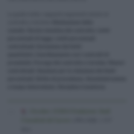
La guida tratta i seguenti argomenti relativi al
contratto a termine:
Eliminazione della
causale
,
Durata massima del contratto
,
Limiti
percentuali di legge
,
Limiti percentuali
contrattuali
,
Esclusione dai limiti
quantitativi
,
Coordinamento con i contratti di
prossimità
,
Proroga del contratto a termine
,
Rinnovi
contrattuali
,
Sanzione per la violazione dei limiti
percentuali
,
Diritto di precedenza
,
Somministrazione
a tempo determinato
,
Disciplina transitoria.
Circolare 13/2014 Fondazione Studi
Consulenti del Lavoro
(389,4 KiB, 1.557
hits)