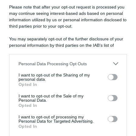
Please note that after your opt-out request is processed you
NASpI con le dimissioni, via libera anche per chi lascia il
may continue seeing interest-based ads based on personal
lavoro a causa della violenza
information utilized by us or personal information disclosed to
third parties prior to your opt-out.
Incentivi alle imprese, arriva la riforma: ecco cosa
cambia dal 18 agosto 2026
You may separately opt-out of the further disclosure of your
personal information by third parties on the IAB’s list of
Vittime del lavoro, nel 2026 più sostegno alle famiglie:
downstream participants.
contributi e borse di studio Inail
Personal Data Processing Opt Outs
This information may also be disclosed by us to third parties
on the IAB’s List of Downstream Participants that may further
I want to opt-out of the Sharing of my
Lavoro e Diritti
risponde gratuitamente ai tuoi
disclose it to other third parties.
personal data.
dubbi su: lavoro, pensioni, fisco, welfare.
Opted In
Please note that this website/app uses one or more Google
services and may gather and store information including but
I want to opt-out of the Sale of my
Personal Data.
not limited to your visit or usage behaviour. You may click to
PARLA CON NOI
Opted In
grant or deny consent to Google and its third-party tags to
use your data for below specified purposes in below Google
I want to opt-out of processing my
consent section.
Personal Data for Targeted Advertising.
Opted In