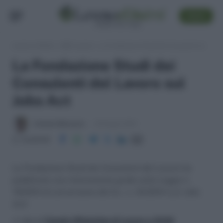
SEGUI
Lavoro e Diritti
»
ABC Lavoro
»
La Fondazione Studi dei Consulenti del Lavoro sul Jobs Act
La Fondazione Studi dei
Consulenti del Lavoro sul
Jobs Act
Antonio Maroscia
18 Giugno 2014
Condividi
La Fondazione Studi dei Consulenti del Lavoro ha
pubblicato una interessante guida sulla Legge n.
78/2014 di conversione del D.L. n. 34/2014 (c.d. Jobs
Act)
>> Vai al
Canale WhatsApp di Lavoro e Diritti