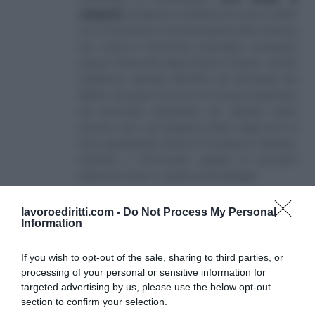
categoria
]
, fondatore e direttore di Lavoro e Diritti.
D.U. in Economia e Amministrazione delle Imprese
(eq. Laurea in Economia Aziendale) conseguito
presso l'Università degli Studi di Teramo. Iscritto
nell'elenco speciale dell'Albo dei Giornalisti del
Molise. Da quasi venti anni mi occupo di gestione
del personale soprattutto per aziende medio
piccole e per i più disparati settori. Negli anni mi
sono specializzato anche in Previdenza e Welfare,
aiutando e informando migliaia di lavoratori
attraverso il sito e i canali social collegati.
lavoroediritti.com -
Do Not Process My Personal
Information
If you wish to opt-out of the sale, sharing to third parties, or
processing of your personal or sensitive information for
targeted advertising by us, please use the below opt-out
SULLO STESSO ARGOMENTO
section to confirm your selection.