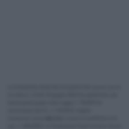
La Fondazione Studi dei Consulenti del Lavoro con la
circolare n. 13 del 13 giugno 2014 ha pubblicato una
interessante guida sulla Legge n. 78/2014 di
conversione del D.L. n. 34/2014, meglio
conosciuto come
Jobs Act
, ovvero le modifiche al D.
Lgs. n. 368/2001. La Fondazione Studi fornisce alcuni