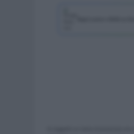
Segui Lavoro e Diritti su G
Ai soggetti cui viene riconosciuta una 