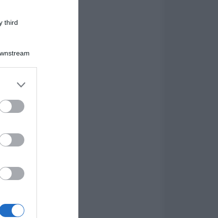
 third
Downstream
er and store
to grant or
ed purposes