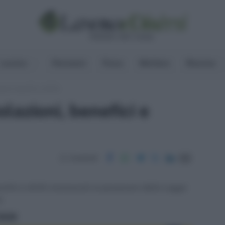
Lavoro
Pensioni
Fisco
Welfare
Risorse
oni, benefici e diritti
lazioni, benefici e
Condividi
efici e diritti riconosciuti ai possessori della Legge
a.
ritti