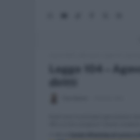
WhatsApp
YouTube
TikTok
Facebook
X
Google
(Twitter)
News
Lavoro e Diritti
»
ABC Lavoro
»
Legge 104 – Agevolazi
Legge 104 – Agevo
diritti
Paolo Ballanti
20 Ottobre 2020
Quali sono le principali agevolazioni, ben
104 e ai loro caregiver? Analisi complet
>> Vai al
Canale WhatsApp di Lavoro e Di