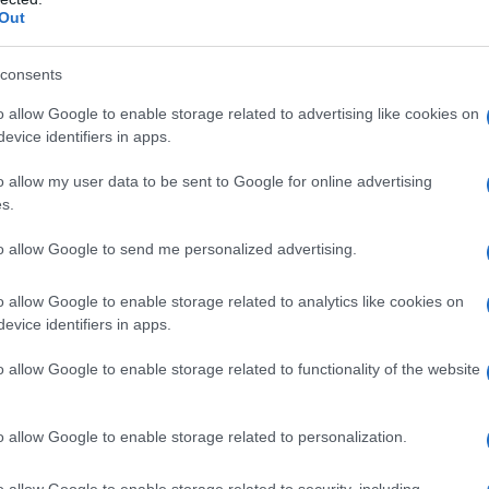
Out
itto ad assentarsi dal lavoro per due ore giornaliere
 carico dell’INPS.
consents
enti familiari di persona gravemente disabile:
o allow Google to enable storage related to advertising like cookies on
evice identifiers in apps.
);
o allow my user data to be sent to Google for online advertising
s.
to allow Google to send me personalized advertising.
o allow Google to enable storage related to analytics like cookies on
re dipendente per assistere lo stesso disabile
evice identifiers in apps.
verato a tempo pieno. Per ottenerli è necessario
o allow Google to enable storage related to functionality of the website
 all’INPS, dando comunicazione al datore di lavoro
.
o allow Google to enable storage related to personalization.
ori hanno diritto a:
o allow Google to enable storage related to security, including