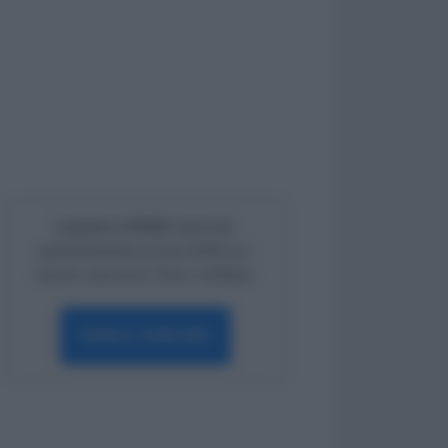
Lavoro e Diritti
risponde
gratuitamente ai tuoi dubbi su:
lavoro, pensioni, fisco, welfare.
PARLA CON NOI