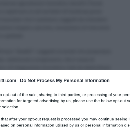
merose agevolazioni lavorative, benefici fiscali,
e si applicano ai soli portatori di handicap grave
i lavoratori che li assistono; soggetti da intendersi
zione singola o plurima, necessitano di intervento
 e globale.
inisce “disabili” i soggetti accertati che presentano
le, stabilizzata o progressiva, che è causa di
ne o di integrazione lavorativa e tale da determinare
marginazione
”. Per poter accedere alle agevolazioni
itti.com -
Do Not Process My Personal Information
aliana è necessario sottoporsi alla visita per
a, previa richiesta dell’interessato, dall’apposita
to opt-out of the sale, sharing to third parties, or processing of your per
ASL territorialmente competente.
formation for targeted advertising by us, please use the below opt-out s
 selection.
i favore riconosciute ai portatori di handicap (e
 that after your opt-out request is processed you may continue seeing i
onosciute in ambito lavorativo.
ased on personal information utilized by us or personal information dis