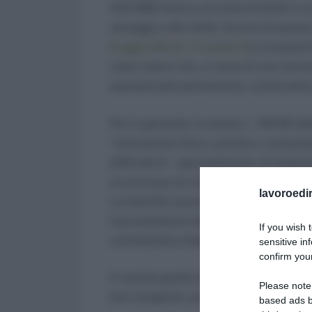
104/1992 hanno una serie di diritti e nu
vantaggi e altri diritti. Alcune di quest
(
Legge 104 art. 3 comma 3
) e ai parent
come coloro che, a causa di una minora
assistenziale permanente, continuativo
Più in generale, la stessa L. 104/92 def
“
minorazione fisica, psichica o sensoria
difficoltà di apprendimento, di relazio
un processo di svantaggio sociale o e
lavoroedir
e ai benefici previsti dalla normativa it
l’accertamento della disabilità, condott
If you wish 
commissione medica istituita presso l’
sensitive in
confirm your
In questa guida analizziamo le misure d
Please note
loro caregiver), partendo da quelle ric
based ads b