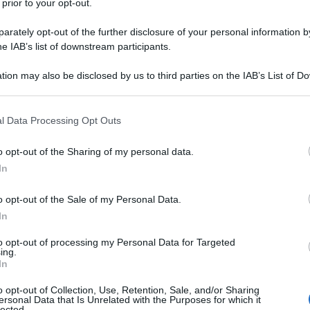
 prior to your opt-out.
rately opt-out of the further disclosure of your personal information by
he IAB’s list of downstream participants.
efici e diritti
tion may also be disclosed by us to third parties on the IAB’s List of 
 that may further disclose it to other third parties.
 that this website/app uses one or more Google services and may gath
l Data Processing Opt Outs
 Legge 104
including but not limited to your visit or usage behaviour. You may click 
 to Google and its third-party tags to use your data for below specifi
o opt-out of the Sharing of my personal data.
ogle consent section.
 e assistenza
In
o opt-out of the Sale of my Personal Data.
barriere architettoniche
In
to opt-out of processing my Personal Data for Targeted
ing.
In
zioni, benefici e diritti
o opt-out of Collection, Use, Retention, Sale, and/or Sharing
ersonal Data that Is Unrelated with the Purposes for which it
lected.