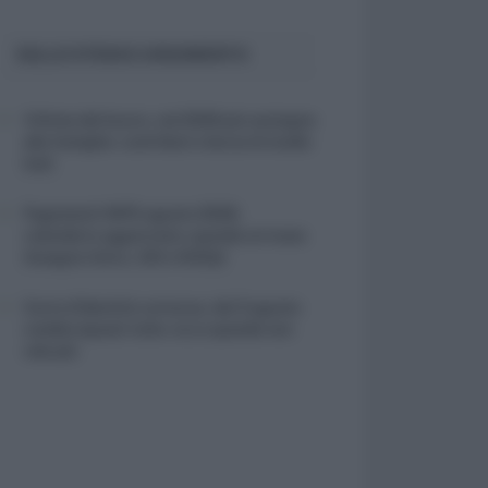
SULLO STESSO ARGOMENTO
Vittime del lavoro, nel 2026 più sostegno
alle famiglie: contributi e borse di studio
Inail
Pagamenti INPS agosto 2026,
calendario aggiornato: quando arrivano
Assegno Unico, ADI e NASpI
Carta d’identità cartacea, dal 3 agosto
cambia (quasi) tutto: ecco quando non
vale più