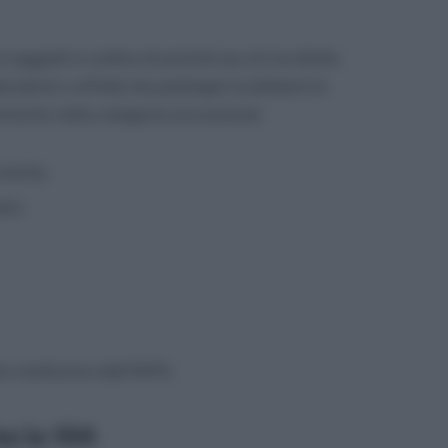
oggetti in ordine di priorità (se chi ha diritto
deceduto o affetto da patologie invalidanti la
entrante nella categoria successiva):
ivente;
ari;
lo retributivo dall’INPS.
ha la 104