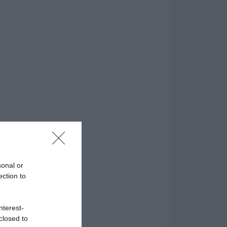
sonal or
ection to
nterest-
closed to