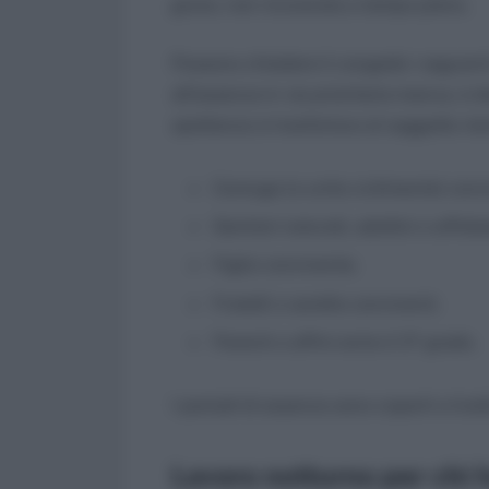
grave, non ricoverata a tempo pieno.
Possono chiedere il congedo i seguenti s
all’assenza in via prioritaria manca, è 
spettanza si trasferisce al soggetto ri
Coniuge (o unito civilmente) conv
Genitori naturali, adottivi o affidat
Figlio convivente;
Fratelli o sorelle conviventi;
Parenti o affini entro il 3º grado.
I periodi di assenza sono coperti a livel
Lavoro notturno per chi 