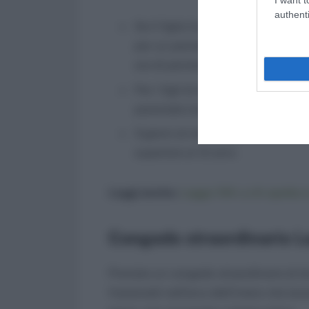
authenti
Se il figlio ha età non superiore 
per un periodo complessivamente n
ore di permesso giornaliere o 3 gio
Per i figli di età compresa tra i 3
parentale (nei limiti già citati) o 
3 giorni al mese di permessi sono in
superiore ai 12 anni.
Leggi anche:
Legge 104: a chi spetta e
Congedo straordinario 
Previsto un congedo straordinario di du
frazionati) nell’arco dell’intera vita la