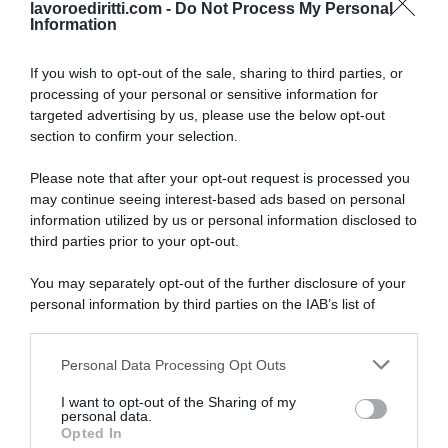
lavoroediritti.com -
Do Not Process My Personal
Information
If you wish to opt-out of the sale, sharing to third parties, or
processing of your personal or sensitive information for
targeted advertising by us, please use the below opt-out
section to confirm your selection.
SULLO STESSO ARGOMENTO
Please note that after your opt-out request is processed you
may continue seeing interest-based ads based on personal
NASpI con le dimissioni, via libera anche per chi lascia il
information utilized by us or personal information disclosed to
lavoro a causa della violenza
third parties prior to your opt-out.
Incentivi alle imprese, arriva la riforma: ecco cosa
You may separately opt-out of the further disclosure of your
cambia dal 18 agosto 2026
personal information by third parties on the IAB’s list of
downstream participants.
Vittime del lavoro, nel 2026 più sostegno alle famiglie:
contributi e borse di studio Inail
Personal Data Processing Opt Outs
This information may also be disclosed by us to third parties
on the IAB’s List of Downstream Participants that may further
I want to opt-out of the Sharing of my
disclose it to other third parties.
personal data.
Lavoro e Diritti
risponde gratuitamente ai tuoi
Opted In
Please note that this website/app uses one or more Google