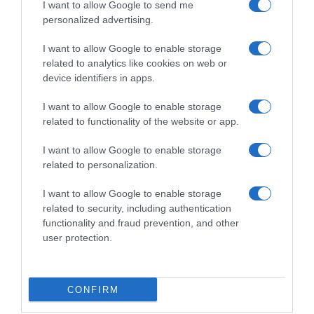
I want to allow Google to send me
personalized advertising.
I want to allow Google to enable storage
related to analytics like cookies on web or
device identifiers in apps.
I want to allow Google to enable storage
Chi Siamo
Contatti
Redazione
Collabora
LinkedIn
related to functionality of the website or app.
I want to allow Google to enable storage
related to personalization.
I want to allow Google to enable storage
© 2026 Lavoro e Diritti
related to security, including authentication
Testata giornalistica registrata al Tribunale di Larino al n° 511 del 4
functionality and fraud prevention, and other
agosto 2018 – Direttore Responsabile Antonio Maroscia
user protection.
P. IVA 01669200709
CONFIRM