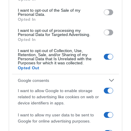
Please note that this website/app uses one or more Google
dubbi su: lavoro, pensioni, fisco, welfare.
services and may gather and store information including but
I want to opt-out of the Sale of my
Personal Data.
not limited to your visit or usage behaviour. You may click to
Opted In
grant or deny consent to Google and its third-party tags to
PARLA CON NOI
use your data for below specified purposes in below Google
I want to opt-out of processing my
consent section.
Personal Data for Targeted Advertising.
Opted In
I want to opt-out of Collection, Use,
Retention, Sale, and/or Sharing of my
Personal Data that Is Unrelated with the
Purposes for which it was collected.
Opted Out
Google consents
I want to allow Google to enable storage
related to advertising like cookies on web or
device identifiers in apps.
I want to allow my user data to be sent to
Google for online advertising purposes.