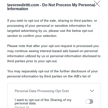
lavoroediritti.com -
Do Not Process My Personal
Information
If you wish to opt-out of the sale, sharing to third parties, or
processing of your personal or sensitive information for
targeted advertising by us, please use the below opt-out
section to confirm your selection.
SULLO STESSO ARGOMENTO
Please note that after your opt-out request is processed you
may continue seeing interest-based ads based on personal
NASpI con le dimissioni, via libera anche per chi lascia il
information utilized by us or personal information disclosed to
lavoro a causa della violenza
third parties prior to your opt-out.
Incentivi alle imprese, arriva la riforma: ecco cosa
You may separately opt-out of the further disclosure of your
cambia dal 18 agosto 2026
personal information by third parties on the IAB’s list of
downstream participants.
Vittime del lavoro, nel 2026 più sostegno alle famiglie:
contributi e borse di studio Inail
Personal Data Processing Opt Outs
This information may also be disclosed by us to third parties
on the IAB’s List of Downstream Participants that may further
I want to opt-out of the Sharing of my
disclose it to other third parties.
personal data.
Lavoro e Diritti
risponde gratuitamente ai tuoi
Opted In