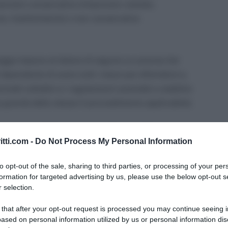
sanzioni conservative (rimprovero verbale,
e, trasferimento) o non conservative
legge impone al datore di seguire un preciso iter
dipendente di avere tutti i mezzi per difendersi e,
tratti collettivi e i regolamenti aziendali a stabilire
gravità dello stesso il provvedimento applicabile).
amento punibile con ammonizione scritta, venga
itti.com -
Do Not Process My Personal Information
di recidiva.
to opt-out of the sale, sharing to third parties, or processing of your per
.
formation for targeted advertising by us, please use the below opt-out s
 selection.
 that after your opt-out request is processed you may continue seeing i
ased on personal information utilized by us or personal information dis