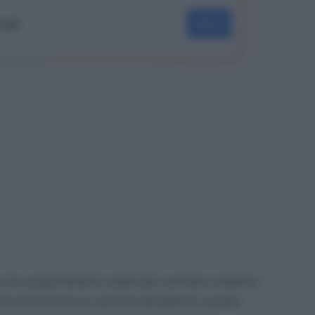
oogle
SEGUI
 di comportamenti vietati dal contratto collettivo
hia di incorrere in sanzioni disciplinari; queste