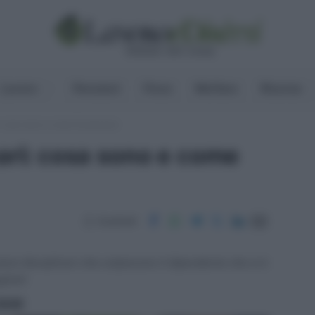
Lavoro
Pensioni
Fisco
Welfare
Risorse
i: cosa sono e come funzionano
nari: cosa sono e come
Condividi
ni disciplinari che colpiscono il dipendente che si è
gliati
ritti