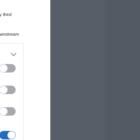
 third
Downstream
er and store
to grant or
ed purposes