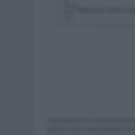
Segui Lavoro e Diritti su G
Il dipendente che si rende responsabile
applicato o dal codice disciplinare risc