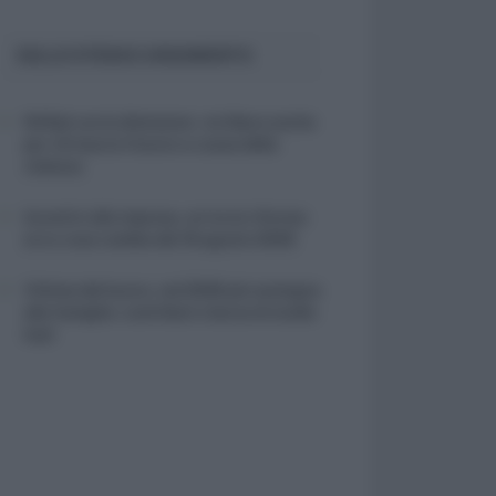
SULLO STESSO ARGOMENTO
NASpI con le dimissioni, via libera anche
per chi lascia il lavoro a causa della
violenza
Incentivi alle imprese, arriva la riforma:
ecco cosa cambia dal 18 agosto 2026
Vittime del lavoro, nel 2026 più sostegno
alle famiglie: contributi e borse di studio
Inail