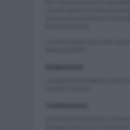
Per i fatti più gravi di quelli sanzionab
contratti collettivi o il codice discipli
realizza con una trattenuta in busta p
di retribuzione base.
Le somme trattenute per multa, salvo q
destinate all’INPS.
Sospensione
La sospensione disciplinare, senza che
superiore a 10 giorni.
Trasferimento
Il trasferimento disciplinare, connes
dev’essere confuso con il trasferimento