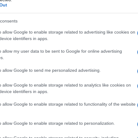
Out
consents
o allow Google to enable storage related to advertising like cookies on
 altre misure devono rispettare precisi requisiti
evice identifiers in apps.
al dipendente di difendersi ed evitare così che la
o allow my user data to be sent to Google for online advertising
s.
etto “Statuto dei lavoratori”) prevede che il datore
to allow Google to send me personalized advertising.
vvedimento disciplinare nei confronti del
o allow Google to enable storage related to analytics like cookies on
evice identifiers in apps.
 il comportamento tenuto da quest’ultimo è una
o allow Google to enable storage related to functionality of the website
o allow Google to enable storage related to personalization.
o allow Google to enable storage related to security, including