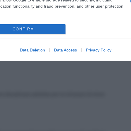
cation functionality and fraud prevention, and other user protection.
pestiva rispetto al momento in cui il datore ha
tto;
CONFIRM
 dettagliatamente il comportamento incriminato, in
ente di difendersi.
Data Deletion
Data Access
Privacy Policy
o disciplinare adottato per le infrazioni di minor