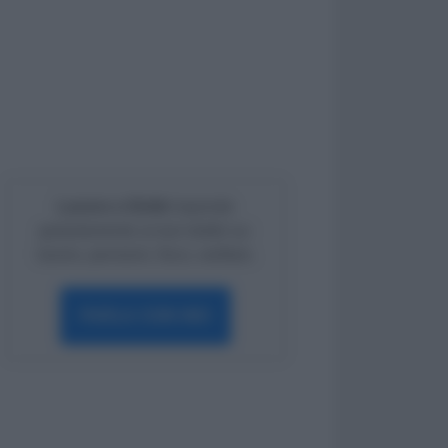
Lavoro e Diritti
risponde
gratuitamente ai tuoi dubbi su:
lavoro, pensioni, fisco, welfare.
PARLA CON NOI