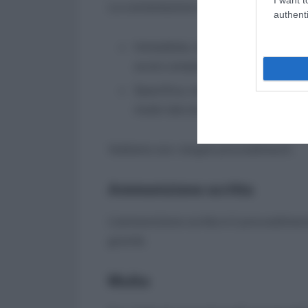
La contestazione dev’essere:
authenti
Immediata, da intendersi come tem
avuto completa conoscenza del fa
Specifica, nel senso di riportare
modo tale da consentire al dipend
Vediamo ora i singoli provvedimenti.
Ammonizione scritta
L’ammonizione scritta è il provvediment
gravità.
Multa