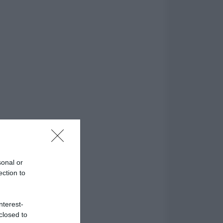
sonal or
ection to
nterest-
closed to