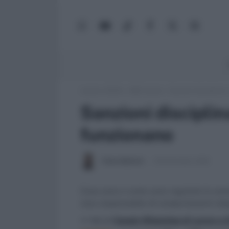
WhatsApp
YouTube
TikTok
Facebook
X
Google
(Twitter)
News
Lavoro e Diritti
»
ABC Lavoro
»
Sanzioni disciplinar
Sanzioni discipli
funzionano
Paolo Ballanti
30 Settembre 2019
Cosa sono e come sono regolate le sanzio
reso responsabile di comportamenti sba
>> Vai al
Canale WhatsApp di Lavoro e Di