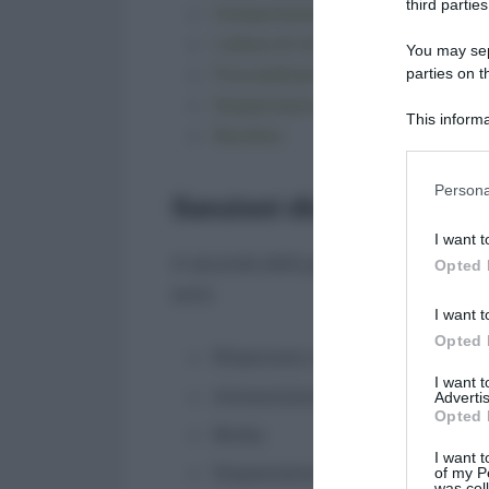
third parties
Comportamenti sanzionabili
Lettera di richiamo disciplinare
You may sepa
Provvedimento disciplinare
parties on t
Sospensione cautelare
This informa
Recidiva
Participants
Please note
Persona
Sanzioni disciplinari: qu
information 
deny consent
I want t
in below Go
A seconda della gravità della condotta 
Opted 
sono:
I want t
Opted 
Rimprovero verbale;
I want 
Ammonizione scritta;
Advertis
Opted 
Multa;
I want t
Sospensione;
of my P
was col