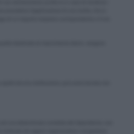
ili con ammonizione scritta (o in caso di recidiva) i
nare prevedono l’applicazione di una multa, che si
aga di un importo massimo corrispondente a 4 ore
uelle destinate al risarcimento danni, vengono
 spetti alcuna retribuzione, può avere durata non
so ad una determinata condotta del dipendente, non
 motivato da ragioni organizzative o di gestione