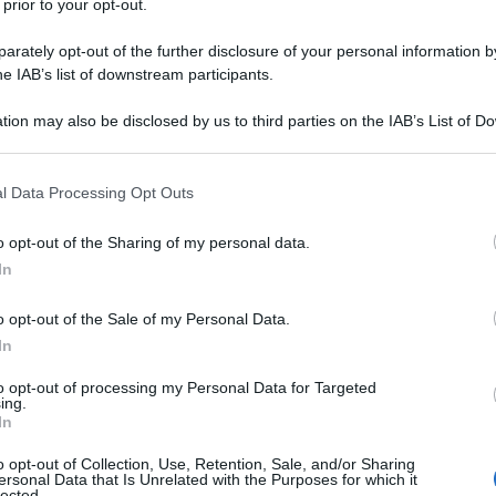
 prior to your opt-out.
rately opt-out of the further disclosure of your personal information by
he IAB’s list of downstream participants.
tion may also be disclosed by us to third parties on the IAB’s List of 
 that may further disclose it to other third parties.
 that this website/app uses one or more Google services and may gath
l Data Processing Opt Outs
ali sono
including but not limited to your visit or usage behaviour. You may click 
 to Google and its third-party tags to use your data for below specifi
o opt-out of the Sharing of my personal data.
ogle consent section.
le sanzioni disciplinari a disposizione dell’azienda
In
o opt-out of the Sale of my Personal Data.
In
to opt-out of processing my Personal Data for Targeted
ing.
In
o opt-out of Collection, Use, Retention, Sale, and/or Sharing
ersonal Data that Is Unrelated with the Purposes for which it
lected.