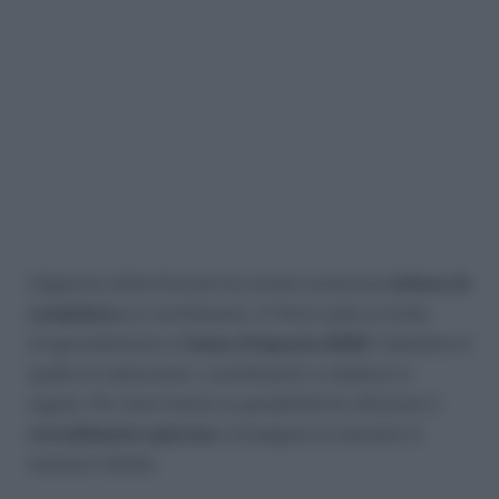
L’Agenzia delle Entrate ha inviato numerose
lettere di
compliance
ai contribuenti. A finire sotto la lente
d’ingrandimento è
l’anno d’imposta 2020
: l’obiettivo è
quello di sollecitare i contribuenti a mettersi in
regola. Per farlo hanno la possibilità di utilizzare il
ravvedimento operoso
e di pagare le sanzioni in
maniera ridotta.