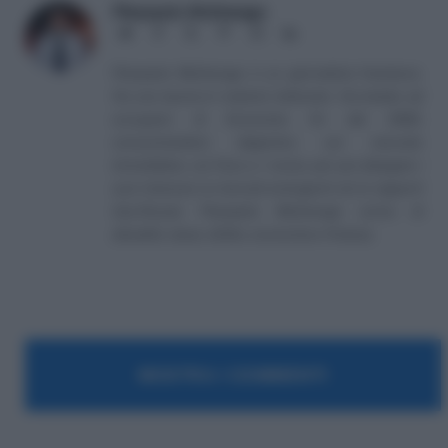
Pierpaolo Molinengo
Website
Facebook
X
Pinterest
Instagram
LinkedIn
(Twitter)
Pierpaolo Molinengo è un giornalista freelance.
Ha una laurea in materie letterarie. Ha iniziato ad
occuparsi di Economia fin dal 2002,
concentrandosi dapprima sul mercato
immobiliare, sul fisco e i mutui, per poi allargare i
suoi interessi ai mercati emergenti ed ai rapporti
Usa-Russia. Pierpaolo Molinengo scrive di
attualità, tasse, diritto, economia e finanza.
MOSTRA I COMMENTI