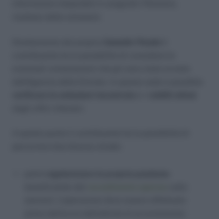
informazioni disponibili in anagrafe Tributaria,
risultano delle omissioni.
Direttamente dal proprio
Cassetto Fiscale
il
contribuente ha la possibilità di consultare le
eventuali contestazioni che gli sono state avviate
dall’Agenzia delle Entrate. In questa sede è possibile
verificare le omissioni riscontrate
e i
redditi attesi
dagli uffici tributari.
A questo punto il contribuente ha la possibilità di
percorrere due diverse strade:
potrà
regolarizzare la propria posizione
beneficiando del
ravvedimento operoso
sulle
sanzioni. L’operazione deve essere effettuata
prima dell’avvio dell’attività di accertamento;