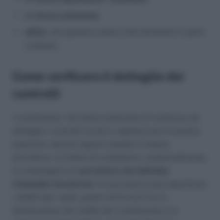
da
lavoro autonomo
;
affitti
, che possono essere stati dichiarati in parte
o omessi.
Come verificare il dettaglio dei
controlli
I contribuenti, che hanno intenzione di verificare nel
dettaglio i controlli avviati e regolarizzare la propria
posizione, devono seguire sempre la stessa
procedura. Le lettere di compliance, sostanzialmente,
si compongono di
una lettera che individua
l’anomalia riscontrata
. Al suo interno sono specificati
i redditi per i quali, grazie all’incrocio tra la
dichiarazione dei redditi del contribuente e le