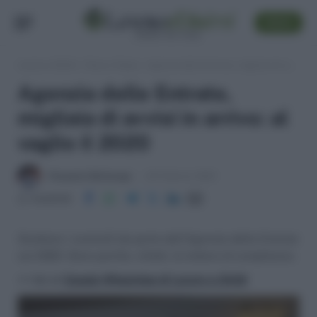
SEGUI
Lavoro e Diritti
»
Fisco e Tasse
»
Agenzia delle Entrate, migliaia di avvisi in arrivo: al vaglio il 2020
Agenzia delle Entrate,
migliaia di avvisi in arrivo: al
vaglio il 2020
Pierpaolo Molinengo
20 Febbraio 2024
Condividi
Scattano i controlli da parte dell'Agenzia delle Entrate
sul 2020. Sono partite, infatti, le lettere di compliance.
>> Vai al
Canale WhatsApp di Lavoro e Diritti