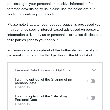
processing of your personal or sensitive information for
targeted advertising by us, please use the below opt-out
section to confirm your selection.
SULLO STESSO ARGOMENTO
Please note that after your opt-out request is processed you
may continue seeing interest-based ads based on personal
NASpI con le dimissioni, via libera anche per chi lascia il
information utilized by us or personal information disclosed to
lavoro a causa della violenza
third parties prior to your opt-out.
Incentivi alle imprese, arriva la riforma: ecco cosa
You may separately opt-out of the further disclosure of your
cambia dal 18 agosto 2026
personal information by third parties on the IAB’s list of
downstream participants.
Vittime del lavoro, nel 2026 più sostegno alle famiglie:
contributi e borse di studio Inail
Personal Data Processing Opt Outs
This information may also be disclosed by us to third parties
on the IAB’s List of Downstream Participants that may further
I want to opt-out of the Sharing of my
disclose it to other third parties.
personal data.
Lavoro e Diritti
risponde gratuitamente ai tuoi
Opted In
Please note that this website/app uses one or more Google
dubbi su: lavoro, pensioni, fisco, welfare.
services and may gather and store information including but
I want to opt-out of the Sale of my
Personal Data.
not limited to your visit or usage behaviour. You may click to
Opted In
grant or deny consent to Google and its third-party tags to
PARLA CON NOI