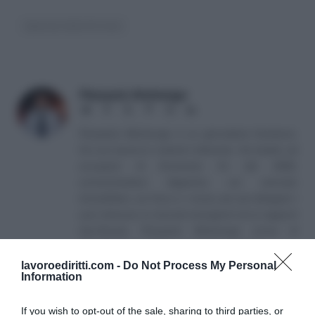
Agenzia delle Entrate
Pierpaolo Molinengo
Website
Facebook
X
Pinterest
Instagram
LinkedIn
(Twitter)
Pierpaolo Molinengo è un giornalista freelance.
Ha una laurea in materie letterarie. Ha iniziato ad
occuparsi di Economia fin dal 2002,
concentrandosi dapprima sul mercato
immobiliare, sul fisco e i mutui, per poi allargare i
suoi interessi ai mercati emergenti ed ai rapporti
Usa-Russia. Pierpaolo Molinengo scrive di
attualità, tasse, diritto, economia e finanza.
lavoroediritti.com -
Do Not Process My Personal
Information
If you wish to opt-out of the sale, sharing to third parties, or