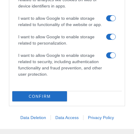
device identifiers in apps.
I want to allow Google to enable storage
Chi Siamo
Contatti
Redazione
Collabora
LinkedIn
related to functionality of the website or app.
I want to allow Google to enable storage
related to personalization.
I want to allow Google to enable storage
© 2026 Lavoro e Diritti
related to security, including authentication
Testata giornalistica registrata al Tribunale di Larino al n° 511 del 4
functionality and fraud prevention, and other
agosto 2018 – Direttore Responsabile Antonio Maroscia
user protection.
P. IVA 01669200709
CONFIRM
Data Deletion
Data Access
Privacy Policy
Privacy Policy
Cookie Policy
Mappa del Sito