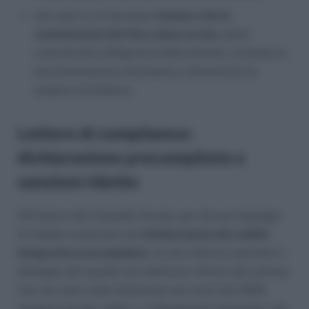
nel caso in cui dovesse
ritenere che le
contestazioni del fisco siano errate
, potrà
comunicarlo all’Agenzia delle Entrate, inviando la
documentazione necessaria a dimostrare la
propria correttezza.
Lettere di compliance:
dichiarazione precompilata e
sanzioni ridotte
All’interno del Cassetto fiscale, per alcune tipologie
di reddito è prevista una
dichiarazione dei redditi
integrativa precompilata
. Al suo interno è previsto il
dettaglio del quadro da rettificare riferito alle somme
che non sono state dichiarate nel corso del 2020.
Vengono forniti, inoltre, i collegamenti telematici che