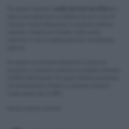
Per quanto riguarda i
redditi derivanti da affitti
per i
quali si era optato per la cedolare secca, in caso di
omessa o errata indicazione, la sanzione ordinaria
aumenta. L’importo da versare risulta essere
superiore in caso di applicazione del ravvedimento
operoso.
Per quanti non avessero dichiarato il canone di
locazione, la sanzione ordinaria ravvedibile ammonta
al 240% dell’imposta. Per quanti abbiano presentato
una dichiarazione infedele, la sanzione ordinaria
risulta essere pari al 180%
Nessun articolo correlato