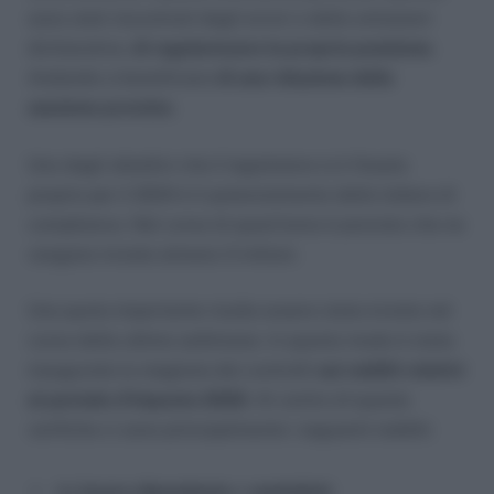
sono stati riscontrati degli errori o delle omissioni
dichiarative,
di regolarizzare la propria posizione
.
Andando a beneficiare
di una riduzione delle
sanziono previste
.
Uno degli obiettivi che il legislatore si è fissato
proprio per il 2024 è il potenziamento delle lettere di
compliance. Nel corso di quest’anno è previsto che ne
vengano inviate almeno 3 milioni.
Una quota importante risulta essere stata inviata nel
corso delle ultime settimane. In questo modo è stata
inaugurata la stagione dei controlli
sui redditi relativi
al periodo d’imposta 2020
. Al centro di queste
verifiche ci sono principalmente i seguenti redditi:
da
lavoro dipendente
e
assimilati
;