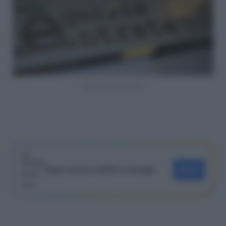
Agenzia delle Entrate
Segui Lavoro e Diritti su Google
SEGUI