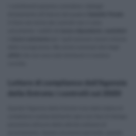
I contribuenti possono consultare i dettagli
direttamente all’interno del proprio
Cassetto Fiscale
.
A finire nel mirino dei controlli non ci sono
unicamente i redditi da
lavoro dipendente
,
assimilati
o
lavoro autonomo
per i quali possono essere emerse
delle incongruenze. Ma anche eventuali dati degli
affitti
che non sono stati dichiarati in maniera
corretta.
Lettere di compliance dall’Agenzia
delle Entrate: i controlli sul 2020
Quando l’Agenzia delle Entrate invia delle lettere di
compliance sostanzialmente apre una fase di dialogo
preventiva all’avvio delle attività ordinarie di
accertamento. Questo strumento permette, quando