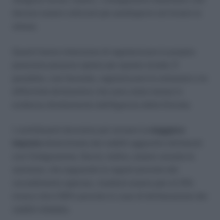
devono essere utilizzati per predisporre ed inviare la
stessa.
Quanti hanno intenzione di regolarizzare la propria
posizione possono optare per questa strada. È
possibile, così facendo, regolarizzare le omissioni o le
difformità dichiarative che sono state messe in
evidenza direttamente dall’Agenzia delle Entrate.
I contribuenti dovranno poi versare la
maggiore
imposta
determinata dai redditi aggiuntivi dichiarati
con l’integrazione. Dovrà, inoltre, essere versata la
sanzione, che seguendo le regole previste dal
ravvedimento operoso, risulterà essere pari al 15%
invece che il 90% previsto in caso di dichiarazione dei
redditi infedele.