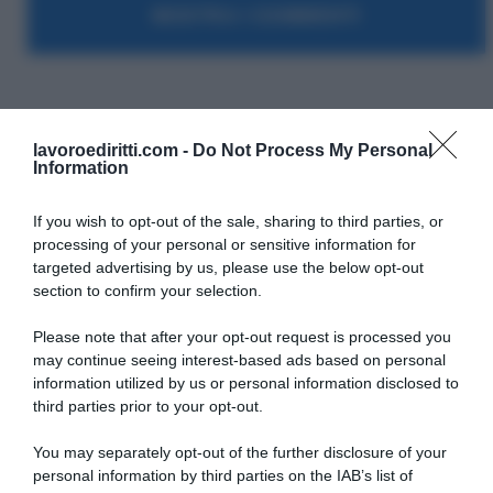
MOSTRA I COMMENTI
IMU
lavoroediritti.com -
Do Not Process My Personal
Information
If you wish to opt-out of the sale, sharing to third parties, or
processing of your personal or sensitive information for
targeted advertising by us, please use the below opt-out
section to confirm your selection.
SULLO STESSO ARGOMENTO
Please note that after your opt-out request is processed you
may continue seeing interest-based ads based on personal
Vittime del lavoro, nel 2026 più sostegno alle famiglie:
information utilized by us or personal information disclosed to
contributi e borse di studio Inail
third parties prior to your opt-out.
Pagamenti INPS agosto 2026, calendario aggiornato:
You may separately opt-out of the further disclosure of your
quando arrivano Assegno Unico, ADI e NASpI
personal information by third parties on the IAB’s list of