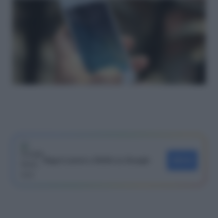
Segui Lavoro e Diritti su Google
SEGUI