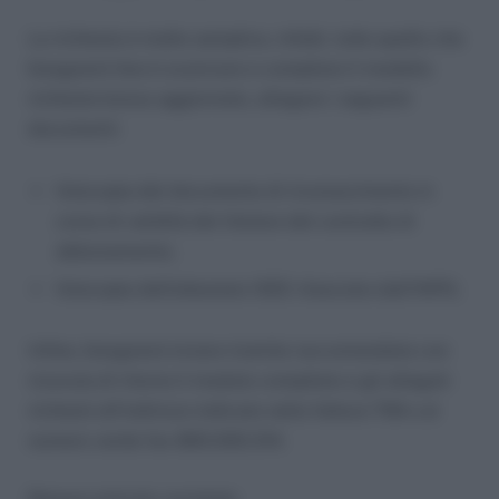
La richiesta è molto semplice, infatti, tutto quello che
bisognerà fare è scaricare e compilare il modello
richiesta bonus aggiornato, allegare i seguenti
documenti:
fotocopia del documento di riconoscimento in
corso di validità del titolare del contratto di
abbonamento;
fotocopia dell’attestato ISEE rilasciato dall’INPS;
Infine, bisognerà inviare tramite raccomandata con
ricevuta di ritorno il modulo compilato e gli allegati
richiesti all’indirizzo indicato nella fattura TIM o al
numero verde fax 800.000.314.
Nessun articolo correlato