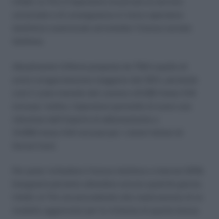
Infatti, la Tim è l’operatore incaricato al servizio
universale e di conseguenza è l’unico operatore
telefonico autorizzato ad emetter il bonus sociale
telefono.
Attualmente l’offerta proposta da TIM è quella di
avere un’agevolazione maggiore del 50%, portando
così il costo mensile del canone a 8,32€/mese (IVA
inclusa). Inoltre, l’operatore permette di avere una
riduzione dell’importo di abbonamento a
14,69€/mese (IVA inclusa) per i clienti titolari di
Social Card.
Per poter richiedere il bonus telefono e internet 2018,
bisognerà pertanto attendere ancora qualche giorno.
Infatti, la Tim sta procedendo alla realizzazione di un
modello aggiornato per la richiesta di questo bonus.