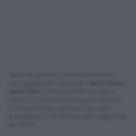
L’Agcom ha pubblicato sulla Gazzetta Ufficiale il
nuovo aggiornamento riguardante il
Bonus internet e
telefono 2018
. Con l’aumento della tecnologia il
possesso di una linea telefonica e una connessione
ad internet non è più considerato lusso, poichè
accompagnano la vita quotidiana della maggior parte
dei cittadini.