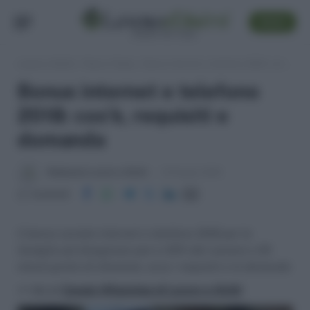
SEGUI
Lavoro e Diritti
»
Fisco e Tasse
»
Bonus internet e telefono 2018: cos’è, requisiti e domanda
Bonus internet e telefono
2018: cos’è, requisiti e
domanda
Redazione Lavoro e Diritti
19 Giugno 2018
Condividi
Il bonus sociale internet e telefono 2018 per le
famiglie più bisognose pari a 50% del canone e 30
minuti gratis di chiamate, ecco i requisiti e la domanda
>> Vai al
Canale WhatsApp di Lavoro e Diritti