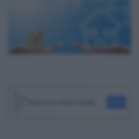
Segui Lavoro e Diritti su Google
SEGUI