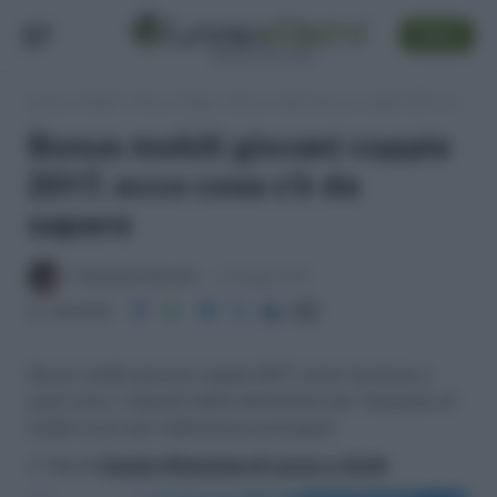
SEGUI
Lavoro e Diritti
»
Fisco e Tasse
»
Bonus mobili giovani coppie 2017, ecco cosa c’è da sapere
Bonus mobili giovani coppie
2017, ecco cosa c’è da
sapere
Francesca Zucconi
5 Maggio 2017
Condividi
Bonus mobili giovani coppie 2017, come funziona e
quali sono i requisiti della detrazione per l’acquisto di
mobili nuovi per l’abitazione principale
>> Vai al
Canale WhatsApp di Lavoro e Diritti