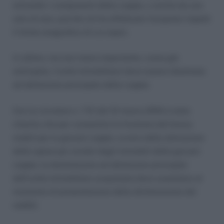
entrambi i componenti della coppia, o anche da uno
solo di essi, purché chi ha effettuato l’acquisto rispetti
il limite anagrafico di cui sopra.
In ultimo, ma non meno importante, come già
anticipato, l’unità immobiliare deve essere destinata
ad abitazione principale della coppia.
Con la circolare n. 7/E del 31 marzo 2016 è stato
chiarito che per consentire la fruizione del bonus
mobili per le giovani coppie, ovvero della detrazione
delle spese per arredo degli immobili delle giovani
coppie, la destinazione ad abitazione principale
dell’unità immobiliare acquistata deve sussistere al
momento di presentazione della dichiarazione dei
redditi.