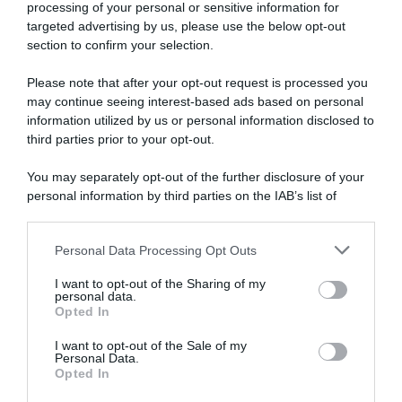
processing of your personal or sensitive information for
targeted advertising by us, please use the below opt-out
SULLO STESSO ARGOMENTO
section to confirm your selection.
Please note that after your opt-out request is processed you
NASpI con le dimissioni, via libera anche per chi lascia il
may continue seeing interest-based ads based on personal
lavoro a causa della violenza
information utilized by us or personal information disclosed to
third parties prior to your opt-out.
Incentivi alle imprese, arriva la riforma: ecco cosa
cambia dal 18 agosto 2026
You may separately opt-out of the further disclosure of your
personal information by third parties on the IAB’s list of
Vittime del lavoro, nel 2026 più sostegno alle famiglie:
downstream participants.
contributi e borse di studio Inail
Personal Data Processing Opt Outs
This information may also be disclosed by us to third parties
on the IAB’s List of Downstream Participants that may further
I want to opt-out of the Sharing of my
disclose it to other third parties.
Lavoro e Diritti
risponde gratuitamente ai tuoi
personal data.
Opted In
dubbi su: lavoro, pensioni, fisco, welfare.
Please note that this website/app uses one or more Google
services and may gather and store information including but
I want to opt-out of the Sale of my
Personal Data.
not limited to your visit or usage behaviour. You may click to
PARLA CON NOI
Opted In
grant or deny consent to Google and its third-party tags to
use your data for below specified purposes in below Google