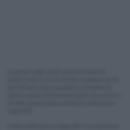
Le giovani coppie, anche conviventi di fatto da
almeno 3 anni, in cui uno dei due componenti non ha
più di 35 anni e hanno acquistato un immobile da
adibire a propria abitazione principale l’anno scorso o
nel 2015, possono godere del Bonus mobili giovani
coppie 2017.
Il Bonus mobili giovani coppie 2017 è una detrazione