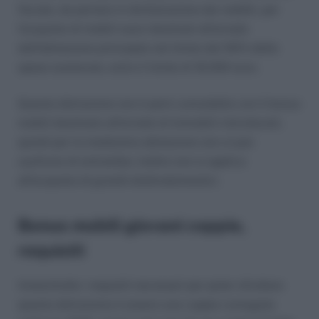
fiscale, da portare in dichiarazione dei redditi, per
l’acquisto di mobili nuovi destinati all’arredo
dell’abitazione principale nel limite del 50% delle
spese sostenute, entro il limite di 16.000 euro.
Questa detrazione non è però cumulabile con il bonus
mobili destinato all’arredo di immobili ristrutturati,
quindi per la medesima abitazione non si può
usufruire di entrambe; inoltre non si applica
all’acquisto di grandi elettrodomestici.
Bonus mobili giovani coppie,
requisiti
Innanzitutto i requisiti necessari per poter sfruttare
questa detrazione è essere una coppia coniugata