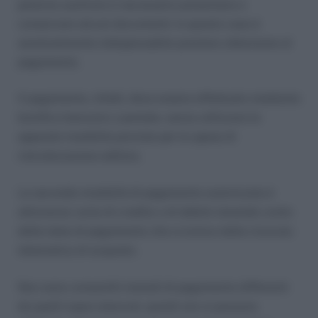
poterne usufruire è necessario presentare e
conservare alcuni documenti: in questo caso è
assolutamente indispensabile prestare attenzione al
pagamento.
Il pagamento, infatti, deve essere effettuato mediante
bonifico bancario o postale, senza utilizzare le
apposite modalità previste per le spese di
ristrutturazione edilizia.
La seconda modalità di pagamento autorizzata è
attraverso carta di credito o di debito tenendo conto
della data di pagamento che si evince dalla ricevuta
telematica di acquisto.
Non sono consentiti metodi di pagamento differenti
da quelli sopra elencati, quindi non si possono