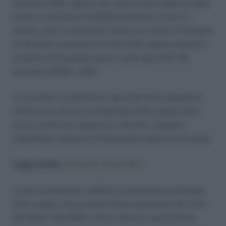
nell’anno 2016, oppure nel caso di una coppia di fatto
essere convivente nel 2016 da almeno 3 anni: in
questo caso è necessario fornire uno stato di famiglia
in attestate la presenza di entrambi oppure produrre
un’autocertificazione resa ai sensi del D.P.R. 28
dicembre 2000, n.445.
La seconda caratteristica riguarda l’età anagrafica:
almeno uno dei due componenti della coppia deve
avere un’età non superiore ai 35 anni, requisito
soddisfatto sempre al 31 dicembre dello scorso anno.
Leggi anche:
detrazioni fiscali 2017
L’unità immobiliare, adibita ad abitazione principale
della coppia, deve essere stata acquistata nel corso
del 2015 o del 2016 a titolo oneroso o gratuito da