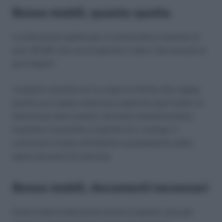
Bonus mobili, quanto spetta
La detrazione spetta per un ammontare massimo di
euro 16.000 che verrà ripartita in dieci rate annuali di
pari importi.
L’importo massimo di cui sopra è riferito alla coppia
quindi se le spese sostenute superano quel totale, la
detrazione deve essere calcolata sull’ammontare
massimo consentito e ripartita fra i coniugi o i
conviventi in base all’effettivo sostenimento della
spesa da parte di ciascuno.
Bonus mobili, documenti necessari
Come tutte le detrazioni anche in questo caso per