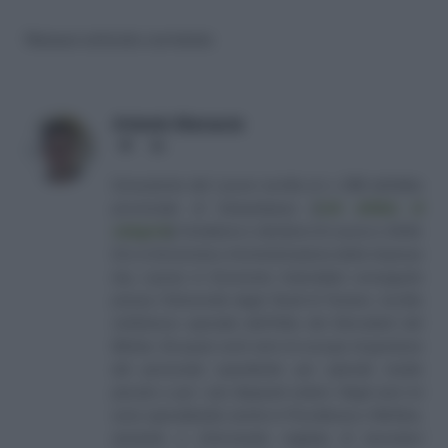
Nessun articolo correlato
Antonio Maroscia
Website
LinkedIn
Consulente del Lavoro iscritto al n. 238 dell'albo
provinciale di Campobasso
[
Link all'albo di
categoria
]
, fondatore e direttore di Lavoro e Diritti.
D.U. in Economia e Amministrazione delle Imprese
(eq. Laurea in Economia Aziendale) conseguito
presso l'Università degli Studi di Teramo. Iscritto
nell'elenco speciale dell'Albo dei Giornalisti del
Molise. Da quasi venti anni mi occupo di gestione
del personale soprattutto per aziende medio
piccole e per i più disparati settori. Negli anni mi
sono specializzato anche in Previdenza e Welfare,
aiutando e informando migliaia di lavoratori