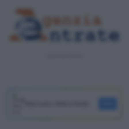
Agenzia delle Entrate
Segui Lavoro e Diritti su Google
SEGUI