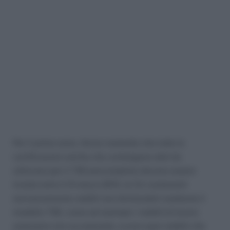
Per il primo anno, fermo restando che tutte le
certificazioni uniche che contengono dati da
utilizzare per il 730 precompilato devono essere
inviate entro il 9 marzo 2015, le CU contenenti
esclusivamente redditi non dichiarabili mediante il
modello 730, come ad esempio i redditi di lavoro
autonomo non occasionale, ovvero quei redditi che