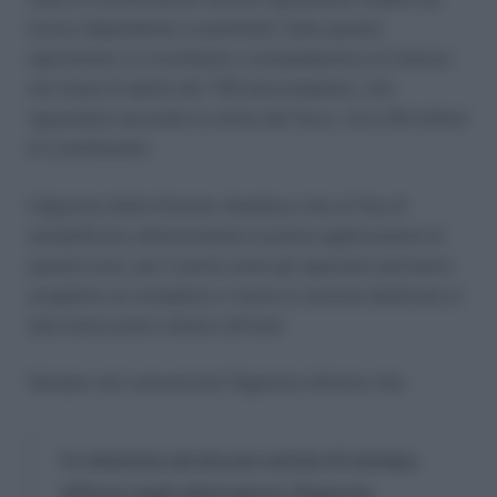
lavoro dipendente e assimilati; tutta questa
operazione, lo ricordiamo, è propedeutica al rilascio
nel mese di aprile del 730 precompilato, che
riguarderà secondo le stime del fisco, circa 20 milioni
di contribuenti.
L’Agenzia delle Entrate ribadisce che al fine di
semplificare ulteriormente la prima applicazione di
questo invio, per il primo anno gli operatori potranno
scegliere se compilare o meno la sezione dedicata ai
dati assicurativi relativi all’Inail.
Sempre nel comunicato l’Agenzia informa che:
In relazione ad alcune notizie di stampa
diffuse negli ultimi giorni, l’Agenzia