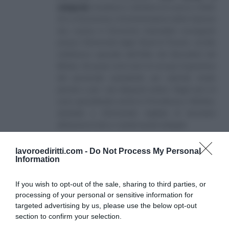
categoria
]
, fondatore e direttore di Lavoro e Diritti.
D.U. in Economia e Amministrazione delle Imprese
(eq. Laurea in Economia Aziendale) conseguito
presso l'Università degli Studi di Teramo. Iscritto
nell'elenco speciale dell'Albo dei Giornalisti del
Molise. Da quasi venti anni mi occupo di gestione
del personale soprattutto per aziende medio
piccole e per i più disparati settori. Negli anni mi
sono specializzato anche in Previdenza e Welfare,
aiutando e informando migliaia di lavoratori
attraverso il sito e i canali social collegati.
lavoroediritti.com -
Do Not Process My Personal
Information
If you wish to opt-out of the sale, sharing to third parties, or
processing of your personal or sensitive information for
targeted advertising by us, please use the below opt-out
SULLO STESSO ARGOMENTO
section to confirm your selection.