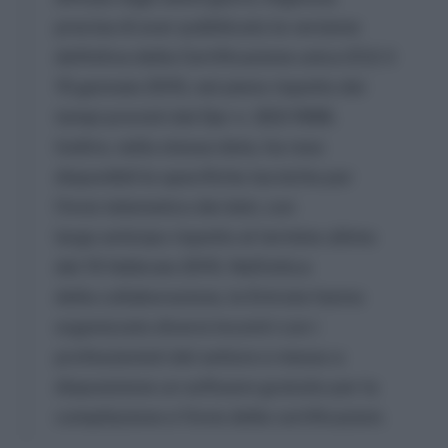
precisa di aver pubblicato la versione
definitiva della Certificazione unica (CU) il
15 gennaio 2015, nel pieno rispetto dei
tempi previsti dal Dpr n. 322/1998.
Inoltre, nella stessa data, ha reso
disponibili le specifiche tecniche per
l’invio telematico dei dati, con
largo anticipo rispetto al termine ultimo
del 15 febbraio 2015. Nell’ottica
della collaborazione, le Entrate hanno
organizzato diversi incontri con i
professionisti del settore e messo a
disposizione un software gratuito per la
compilazione e l’invio delle certificazioni.