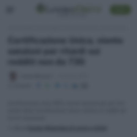
SEGUI
Lavoro e Diritti
»
Fisco e Tasse
»
Certificazione Unica, niente sanzioni per ritardi sui redditi non da 730
Certificazione Unica, niente
sanzioni per ritardi sui
redditi non da 730
Antonio Maroscia
13 Febbraio 2015
Condividi
Certificazione unica 2015, niente sanzioni per gli invii
tardivi della Certificazione Unica relativa ai redditi da
lavoro autonomo
>> Vai al
Canale WhatsApp di Lavoro e Diritti