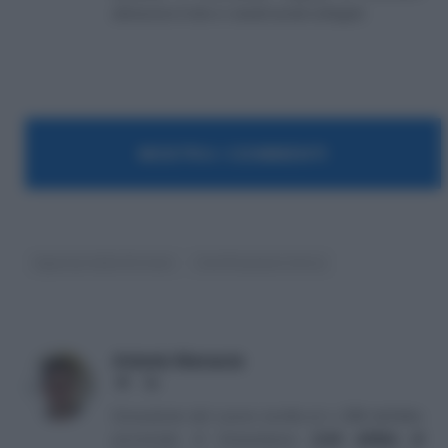
attraverso il sito e i canali social collegati.
MOSTRA I COMMENTI
Agenzia delle Entrate
Certificazione Unica
Antonio Maroscia
Website
LinkedIn
Consulente del Lavoro iscritto al n. 238 dell'albo
provinciale di Campobasso
[
Link all'albo di