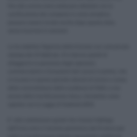
fino allo scorso anno andavano attestati con la
certificazione dei compensi in carta semplice,
possono essere inviate anche dopo questa data,
senza incorrere in sanzioni.
Lo ha stabilito l’Agenzia delle Entrate con comunicato
stampa del 12 febbraio. Si è deciso quindi di
alleggerire la posizione degli operatori,
commercialisti e Consulenti del Lavoro in primis, che
si trovano in questo periodo oberati di lavoro a causa
della concomitanza delle scadenze di INAIL e ora
anche della Certificazione Unica, introdotta come
saprete con la Legge di Stabilità 2015.
E’ utile sottolineare quindi che rimane l’obbligo
dell’invio entro il termine perentorio del 9 marzo per
tutte le Certificazioni Uniche riguardanti redditi da