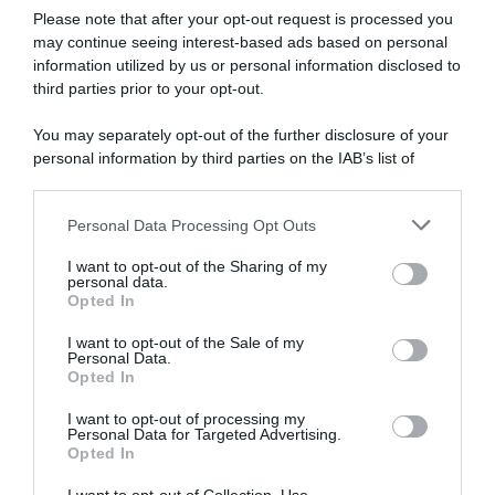
Please note that after your opt-out request is processed you
NASpI con le dimissioni, via libera anche per chi lascia il
may continue seeing interest-based ads based on personal
lavoro a causa della violenza
information utilized by us or personal information disclosed to
third parties prior to your opt-out.
Incentivi alle imprese, arriva la riforma: ecco cosa
cambia dal 18 agosto 2026
You may separately opt-out of the further disclosure of your
personal information by third parties on the IAB’s list of
Vittime del lavoro, nel 2026 più sostegno alle famiglie:
downstream participants.
contributi e borse di studio Inail
Personal Data Processing Opt Outs
This information may also be disclosed by us to third parties
on the IAB’s List of Downstream Participants that may further
I want to opt-out of the Sharing of my
Lavoro e Diritti
risponde gratuitamente ai tuoi
disclose it to other third parties.
personal data.
dubbi su: lavoro, pensioni, fisco, welfare.
Opted In
Please note that this website/app uses one or more Google
services and may gather and store information including but
I want to opt-out of the Sale of my
Personal Data.
not limited to your visit or usage behaviour. You may click to
PARLA CON NOI
Opted In
grant or deny consent to Google and its third-party tags to
use your data for below specified purposes in below Google
I want to opt-out of processing my
consent section.
Personal Data for Targeted Advertising.
Opted In