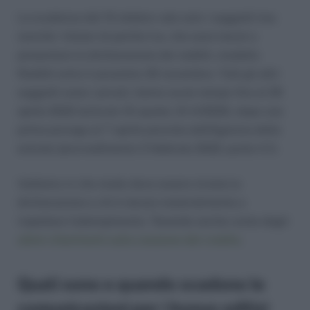
La scadenza del 15 ottobre vale solo i soggetti Ires
nonché i titolari di partita Iva, che sono tenuti a
presentare la dichiarazione dei redditi, modello
Redditi entro il prossimo 30 novembre. Tutti gli altri
soggetti ossia i privati, hanno avuto tempo fino al 29
aprile 2022 (articolo 10-quater, Dl 4/2022), dopo una
prima proroga al 7 aprile prevista dall’Agenzia delle
entrate (provvedimento 3 febbraio 2022, punto 4.1).
Vediamo in che modo deve essere inviata la
dichiarazione e chi è tenuto materialmente a
rispettare l’adempimento. Tenendo anche conto degli
ultimi chiarimenti sulla cessione del credito
.
Quali sono e quando scadono le
comunicazioni per i bonus edilizi