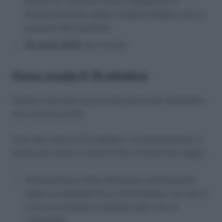
partita Iva, che sono tenuti a presentare la
dichiarazione dei redditi, modello Redditi entro il
prossimo 30 novembre;
29 aprile 2022
, per i privati.
Cosa scade il 15 ottobre
Dunque, mancano ancora pochi giorni per adempiere
alla comunicazione.
A tal fine, entro il 15 di ottobre, la comunicazione in
esame può essere inviata al Fisco (Fonte Fisco Oggi):
dal beneficiario della detrazione, direttamente
oppure avvalendosi di un intermediario, nei casi in
cui non è richiesta la presenza del visto di
conformità,