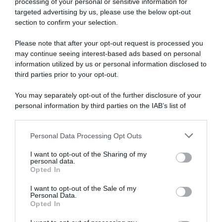
processing of your personal or sensitive information for
targeted advertising by us, please use the below opt-out
section to confirm your selection.
SULLO STESSO ARGOMENTO
Please note that after your opt-out request is processed you
may continue seeing interest-based ads based on personal
NASpI con le dimissioni, via libera anche per chi lascia il
information utilized by us or personal information disclosed to
lavoro a causa della violenza
third parties prior to your opt-out.
Incentivi alle imprese, arriva la riforma: ecco cosa
You may separately opt-out of the further disclosure of your
cambia dal 18 agosto 2026
personal information by third parties on the IAB’s list of
downstream participants.
Vittime del lavoro, nel 2026 più sostegno alle famiglie:
contributi e borse di studio Inail
Personal Data Processing Opt Outs
This information may also be disclosed by us to third parties
on the IAB’s List of Downstream Participants that may further
I want to opt-out of the Sharing of my
disclose it to other third parties.
personal data.
Lavoro e Diritti
risponde gratuitamente ai tuoi
Opted In
Please note that this website/app uses one or more Google
dubbi su: lavoro, pensioni, fisco, welfare.
services and may gather and store information including but
I want to opt-out of the Sale of my
Personal Data.
not limited to your visit or usage behaviour. You may click to
Opted In
grant or deny consent to Google and its third-party tags to
PARLA CON NOI
use your data for below specified purposes in below Google