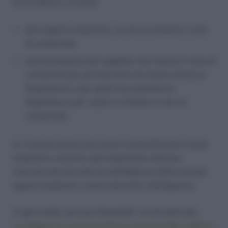
di un edificio, è inviata:
dal singolo condomino, se non è richiesto il visto
di conformità
esclusivamente dal soggetto che rilascia il visto di
conformità per gli interventi che danno diritto al
Superbonus e per quelli non ammessi al
Superbonus per i quali è richiesto il visto di
conformità.
La comunicazione può essere materialmente inviata
mediante il servizio web disponibile nell’area
riservata del sito internet dell’Agenzia delle entrate
oppure mediante i canali telematici dell’Agenzia.
A ogni modo, qui sono disponibili le istruzioni per
correggere le comunicazioni di cessione del credito e