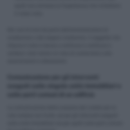
quelli non ammessi al Superbonus che richiedono
il citato visto.
Nei casi di invio da parte dell’amministratore di
condominio o del singolo condomino, il soggetto che
rilascia il visto è tenuto a verificare e verificare e
validare i dati relativi al visto di conformità e alle
asseverazioni e attestazioni.
Comunicazione per gli interventi
eseguiti sulle singole unità immobiliari e
sulle parti comuni di un edificio
La comunicazione della cessione del credito per le
rate residue non fruite, sia per gli interventi eseguiti
sulle unità immobiliari sia per quelli sulle parti comuni