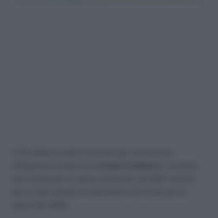
Il 15 ottobre scade il termine per comunicare
all’Agenzia le opzioni di
sconto in fattura
e cessione
del credito per le spese sostenute nel 2021 nonché
per le rate residue di detrazione non fruite per le
spese del 2020.