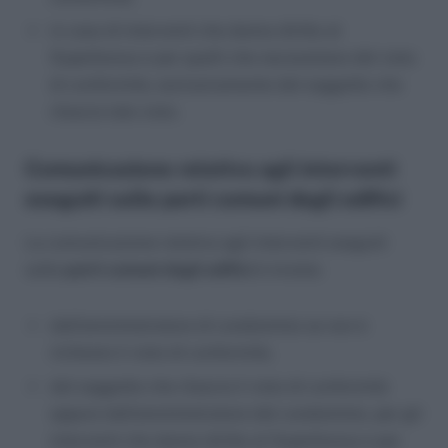
in caso di interventi che danno diritto al
Superbonus e per quelli che necessitano del visto
di conformità, esclusivamente dal soggetto che
rilascia tale visto.
Comunicazione relativa agli interventi
eseguiti sulle parti comuni degli edifici
La comunicazione relativa agli interventi eseguiti
sulle
parti comuni degli edifici
è inviata:
dall’amministratore di condominio se non è
richiesto il visto di conformità,
dal soggetto che rilascia il visto di conformità
oppure dall’amministratore del condominio, per gli
interventi che danno diritto al Superbonus e per