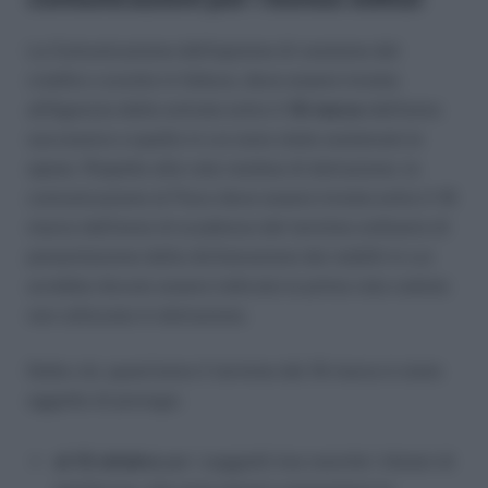
La Comunicazione dell’opzione di cessione del
credito o sconto in fattura, deve essere inviata
all’Agenzia delle entrate entro il
16 marzo
dell’anno
successivo a quello in cui sono state sostenute le
spese. Rispetto alle rate residue di detrazione, la
comunicazione al Fisco deve essere inviata entro il 16
marzo dell’anno di scadenza del termine ordinario di
presentazione della dichiarazione dei redditi in cui
avrebbe dovuto essere indicata la prima rata ceduta
non utilizzata in detrazione.
Detto ciò, quest’anno il termine del 16 marzo è stato
oggetto di proroga:
al 15 ottobre
per i soggetti Ires nonché i titolari di