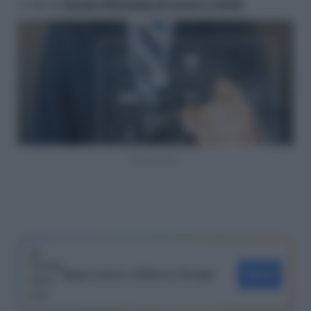
>> Vai al
Canale WhatsApp di Lavoro e Diritti
Bonus edilizi
Segui Lavoro e Diritti su Google
SEGUI