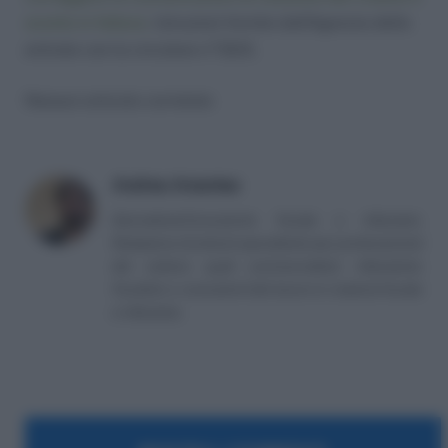
sconto in fattura
. Istruzioni fornite dall’Agenzia delle
entrate con la circolare n°33/E.
Nessun articolo correlato
Andrea Amantea
Giornalista/Consulente fiscale e tributario.
Redazione di articoli specialistici per professionisti
del settore quali commercialisti, tributaristi,
fiscalisti, e consulenti del lavoro in materia fiscale
e tributaria.