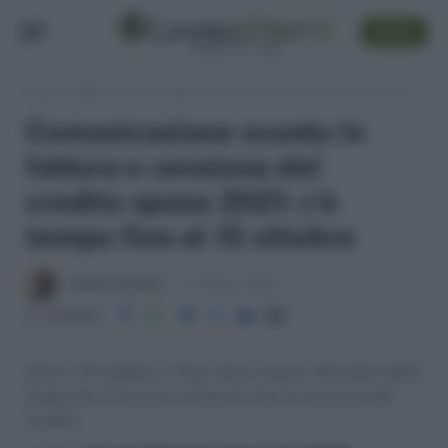
SEGUI
Lavoro e Diritti
»
Fisco e Tasse
»
Comunicazione sconto in fattura e cessione del credito spese 2021: c’è tempo fino al 15 ottobre
Comunicazione sconto in
fattura e cessione del
credito spese 2021: c’è
tempo fino al 15 ottobre
Andrea Amantea
12 Ottobre 2022
Condividi
Entro il 15 ottobre, il Fisco deve essere informato della
scelta per lo sconto in fattura o per la cessione del
credito.