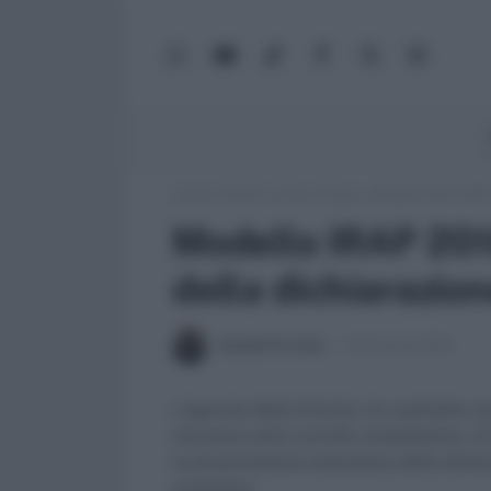
WhatsApp
YouTube
TikTok
Facebook
X
Google
(Twitter)
News
Lavoro e Diritti
»
Fisco e Tasse
»
Modello IRAP 2018, 
Modello IRAP 2018
della dichiarazio
Iolanda Piccirillo
24 Gennaio 2018
L'agenzia delle Entrate, ha realizzato u
istruzioni sulla corretta compilazione. Al
la presentazione telematica della dichia
produttive.