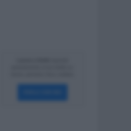
Lavoro e Diritti
risponde
gratuitamente ai tuoi dubbi su:
lavoro, pensioni, fisco, welfare.
PARLA CON NOI