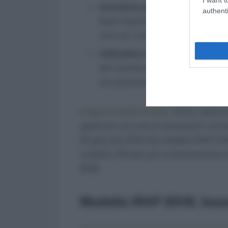
Istruzione per la compilazione d
authenti
base imponibile per le persone fisi
enti non commerciali e le amminis
Indicazioni sul quadro IS
e prospe
del contribuente come contributi 
occupazionale.
L’
Agenzia delle Entrate
, infine, riporta
applicare nel caso di versamenti, acco
22 gennaio 2018 del modello IRAP 2018
modello ufficiale per la dichiarazione d
2018.
Modello IRAP 2018, bozz