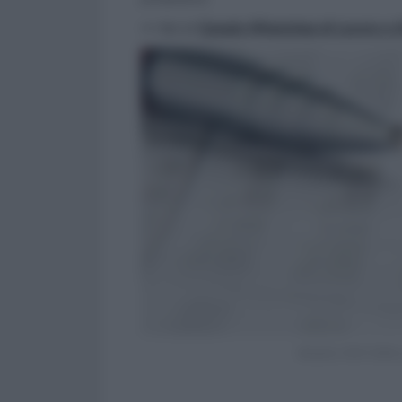
>> Vai al
Canale WhatsApp di Lavoro e Di
Modello IRAP 2018, b