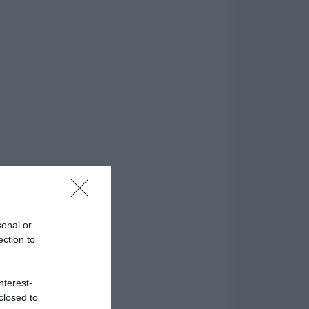
sonal or
ection to
nterest-
closed to