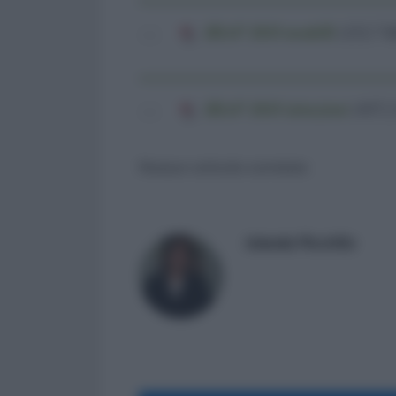
IRAP 2018 modelli
(212,7 Ki
IRAP 2018 istruzioni
(837,2
Nessun articolo correlato
Iolanda Piccirillo