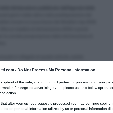
 della dichiarazione pubblicate dall’Agenzia delle
esti giorni molto attiva nella predisposizione dei
ossibile trovare la nuova bozza del Modello Irap 2018
. Oltre al modello di dichiarazione 2018 è quindi
er la corretta presentazione delle dichiarazione di
ive.
onsueto in allegato al questo articolo, potete
pubblicato online alla data del 22 gennaio 2018.
itti.com -
Do Not Process My Personal Information
er la dichiarazione di imposta regionale sulle
to opt-out of the sale, sharing to third parties, or processing of your per
he esercitano in modo abituale e nel territorio delle
formation for targeted advertising by us, please use the below opt-out s
produzione e la scambio di servizi. Il modello, può
 selection.
zio telematico entro il 31 ottobre 2018.
 that after your opt-out request is processed you may continue seeing i
ased on personal information utilized by us or personal information dis
 il periodo di imposta prima del 31 dicembre 2017,