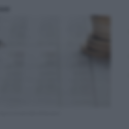
ritti
ozza e istruzioni della dichiarazione