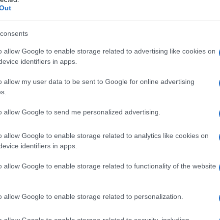
Out
.
consents
zioni
o allow Google to enable storage related to advertising like cookies on
evice identifiers in apps.
odello Irap, non presentano particolari novità
o allow my user data to be sent to Google for online advertising
fatti confermato il frontespizio del modello con
s.
ersonale e delle informazioni sul tipo di
zioni su:
to allow Google to send me personalized advertising.
o allow Google to enable storage related to analytics like cookies on
oduzione.
In merito, sono presenti anche utili
evice identifiers in apps.
del quadro IQ per i soggetti che esercitano le
o allow Google to enable storage related to functionality of the website
r le persone fisiche e del quadro IP per le società di
etta compilazione del quadro IC per le società di
ti non commerciali e del quadro IK per le
o allow Google to enable storage related to personalization.
.
o allow Google to enable storage related to security, including