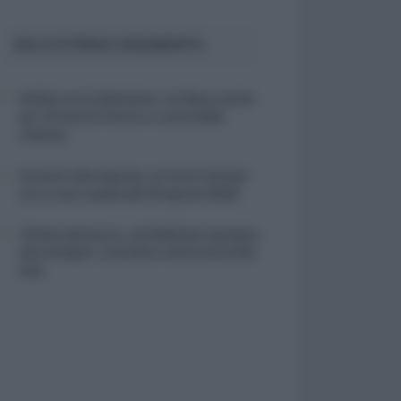
SULLO STESSO ARGOMENTO
NASpI con le dimissioni, via libera anche
per chi lascia il lavoro a causa della
violenza
Incentivi alle imprese, arriva la riforma:
ecco cosa cambia dal 18 agosto 2026
Vittime del lavoro, nel 2026 più sostegno
alle famiglie: contributi e borse di studio
Inail