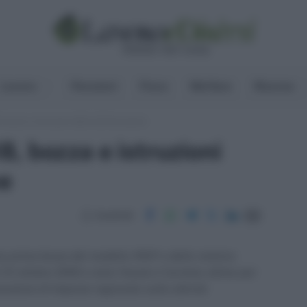
Lavoro
Pensioni
Fisco
Welfare
Risorse
bozza e istruzioni della dichiarazione
, bozza e istruzioni
ne
Condividi
na prima bozza del modello IRAP e delle relative
 31 ottobre 2018 è stato fissato il termine ultimo per
razione di Imposta regionale sulle attività