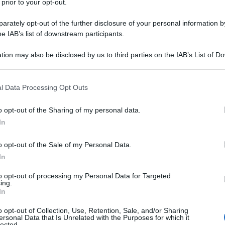
 prior to your opt-out.
o modello Irap 2017. Quest’ultimo, è disponibile
rately opt-out of the further disclosure of your personal information by
l’Agenzia delle Entrate.
he IAB’s list of downstream participants.
tion may also be disclosed by us to third parties on the IAB’s List of 
, scadenza e modalità di invio
 that may further disclose it to other third parties.
 that this website/app uses one or more Google services and may gath
RAP attraverso il nuovo modello, dovrà avvenire
l Data Processing Opt Outs
including but not limited to your visit or usage behaviour. You may click 
nvece, anche per il 2018, le classiche
modalità di
 to Google and its third-party tags to use your data for below specifi
o opt-out of the Sharing of my personal data.
ogle consent section.
In
uente,
o opt-out of the Sale of my Personal Data.
In
ari abilitati.
to opt-out of processing my Personal Data for Targeted
ing.
In
ruppo.
o opt-out of Collection, Use, Retention, Sale, and/or Sharing
ersonal Data that Is Unrelated with the Purposes for which it
invio su mail di un messaggio che confermi il corretto
lected.