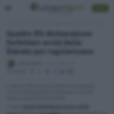
SEGUI
Lavoro e Diritti
»
Fisco e Tasse
»
Quadro RS dichiarazione forfettari: avvisi delle Entrate per regolarizzare
Quadro RS dichiarazione
forfettari: avvisi delle
Entrate per regolarizzare
Andrea Amantea
20 Settembre 2023
Condividi
L'Agenzia delle entrate ha dettato le regole per
ricorrere all'adempimento spontaneo in caso di
omesso quadro RS dei forfettari.
>> Vai al
Canale WhatsApp di Lavoro e Diritti