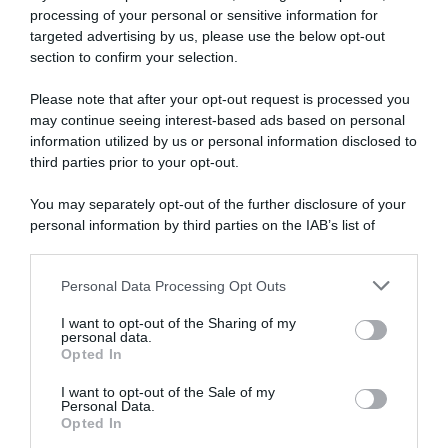
processing of your personal or sensitive information for
targeted advertising by us, please use the below opt-out
section to confirm your selection.
SULLO STESSO ARGOMENTO
Please note that after your opt-out request is processed you
may continue seeing interest-based ads based on personal
NASpI con le dimissioni, via libera anche per chi lascia il
information utilized by us or personal information disclosed to
lavoro a causa della violenza
third parties prior to your opt-out.
Incentivi alle imprese, arriva la riforma: ecco cosa
You may separately opt-out of the further disclosure of your
cambia dal 18 agosto 2026
personal information by third parties on the IAB’s list of
downstream participants.
Vittime del lavoro, nel 2026 più sostegno alle famiglie:
contributi e borse di studio Inail
Personal Data Processing Opt Outs
This information may also be disclosed by us to third parties
on the IAB’s List of Downstream Participants that may further
I want to opt-out of the Sharing of my
disclose it to other third parties.
personal data.
Lavoro e Diritti
risponde gratuitamente ai tuoi
Opted In
Please note that this website/app uses one or more Google
dubbi su: lavoro, pensioni, fisco, welfare.
services and may gather and store information including but
I want to opt-out of the Sale of my
Personal Data.
not limited to your visit or usage behaviour. You may click to
Opted In
grant or deny consent to Google and its third-party tags to
PARLA CON NOI