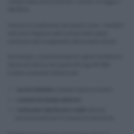
richiesti dalla norma (articolo 1 comma 73, legge n.
190/2014).
Tramite la compilazione del quadro citato, i forfettari
informano l’Agenzia delle entrate delle spese
sostenute nello svolgimento della propria attività.
Ad esempio, un professionista in regime forfettario è
tenuto ad indicare nel quadro RS (rigo RS 381)
le spese sostenute nell’anno per:
i
servizi telefonici
compresi quelli accessori;
i
consumi di energia elettrica
;
i
carburanti, lubrificanti e simili
utilizzati
esclusivamente per la trazione di autoveicoli.