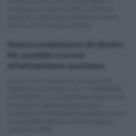
Potrebbe accadere che, per svariate ragioni, il
contribuente o chi per lui ometta di compilare il
quadro RS. In tale caso può scattare una sanzione
specifica per la violazione commessa.
Omessa compilazione del Quadro
RS, possibile ricorrere
all’adempimento spontaneo
Proprio l’omessa compilazione del quadro RS è
l’oggetto del provvedimento, prot. n° 325550/2023
del 19 settembre, con il quale l’Agenzia delle entrate
ha emanato le regole operative per sanare
l’irregolarità con l’adempimento spontaneo (articolo 1,
commi da 634 a 636, della richiamata legge di
stabilità per il 2015).