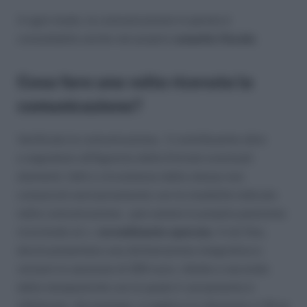
A ogni modo, la comunicazione in parola è
consultabile anche nel proprio
cassetto fiscale
.
Cosa fare una volta ricevuta la
comunicazione?
Verificata la comunicazione, il contribuente oltre
a segnalare all’Agenzia delle Entrate eventuali
elementi, fatti e circostanze dalla stessa non
conosciuti esclusivamente con le modalità indicate
nella comunicazione, può sanare la propria posizione
ricorrendo al c.
ravvedimento operoso
. A tal fine,
dovrà presentare una dichiarazione integrativa e
versare la sanzione di 250 euro, ridotta a seconda
della tempestività con la quale il versamento è
effettuato. Ad esempio, si applica la riduzione a 1/8 se