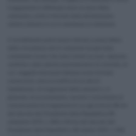
il pagamento è effettuato entro un anno dalla
violazione o entro il termine della dichiarazione
relativa all’anno in cui è commessa la violazione.
Il ravvedimento potrà essere attivato a prescindere
dalla circostanza che la violazione sia già stata
constatata ovvero che siano iniziati accessi, ispezioni,
verifiche o altre attività amministrative di controllo, di
cui i soggetti interessati abbiano avuto formale
conoscenza, salvo la notifica di un atto di
liquidazione, di irrogazione delle sanzioni o, in
generale, di accertamento, nonché il ricevimento di
comunicazioni di irregolarità di cui agli articoli 36-bis
del decreto del Presidente della Repubblica 29
settembre 1973, n. 600 e 54-bis del decreto del
Presidente della Repubblica 26 ottobre 1972, n. 633