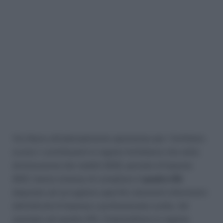
Via libera all’adempimento spontaneo per i forfettari,
ovvero i contribuenti in regime forfettario che nella
dichiarazione dei redditi 2022, periodo d’imposta
2021, hanno omesso di compilare il
quadro RS
deputato ad accogliere specifici elementi informativi
dell’attività d’impresa o professionale svolta. Ad
esempio nel quadro RS, l’imprenditore in regime