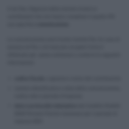
A tal fine, l’Agenzia delle entrate invierà ai
contribuenti che non hanno compilato il quadro RS
una specifica
comunicazione
.
La comunicazione sarà inviata tramite Pec (in caso di
assenza di Pec o di mancato recapito l’invio è
effettuato per posta ordinaria) e conterrà le seguenti
informazioni:
codice fiscale
, cognome e nome del contribuente;
numero identificativo e data della comunicazione,
codice atto e periodo d’imposta;
data e protocollo telematico
del modello Redditi
2022 Persone Fisiche trasmesso per il periodo di
imposta 2021.