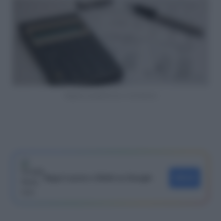
Regime semplificato o forfettario
Segui Lavoro e Diritti su Google
SEGUI