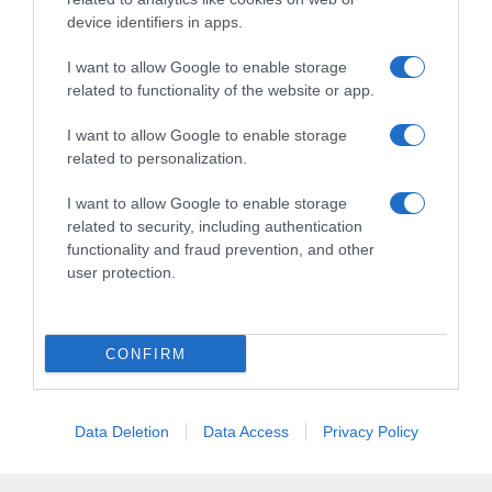
device identifiers in apps.
I want to allow Google to enable storage
Chi Siamo
Contatti
Redazione
Collabora
LinkedIn
related to functionality of the website or app.
I want to allow Google to enable storage
related to personalization.
I want to allow Google to enable storage
© 2026 Lavoro e Diritti
related to security, including authentication
Testata giornalistica registrata al Tribunale di Larino al n° 511 del 4
functionality and fraud prevention, and other
agosto 2018 – Direttore Responsabile Antonio Maroscia
user protection.
P. IVA 01669200709
CONFIRM
Data Deletion
Data Access
Privacy Policy
Privacy Policy
Cookie Policy
Mappa del Sito