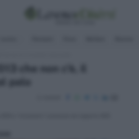
Lavoro
Pensioni
Fisco
Welfare
Risorse
3 che non c'è, il riccometro resta al palo
13 che non c'è, il
al palo
Condividi
 2013 o "riccometro" contenuta nel rapporto ISEE
ritti