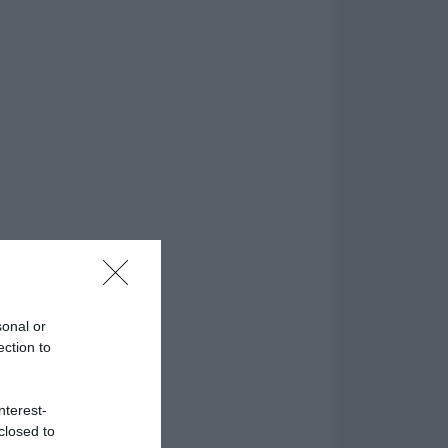
sonal or
ection to
nterest-
closed to