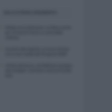
SULLO STESSO ARGOMENTO
NASpI con le dimissioni, via libera anche
per chi lascia il lavoro a causa della
violenza
Incentivi alle imprese, arriva la riforma:
ecco cosa cambia dal 18 agosto 2026
Vittime del lavoro, nel 2026 più sostegno
alle famiglie: contributi e borse di studio
Inail