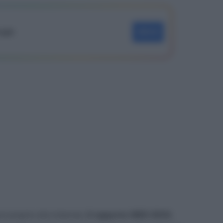
oogle
SEGUI
ul proprio sito internet
, il rapporto ISEE 2012.