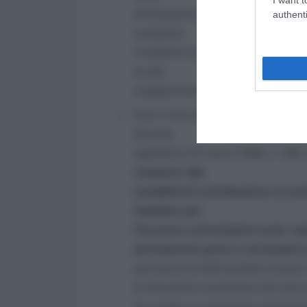
dichiarazioni presenta un valore s
authenti
comporta
l’indebita fruizione di prestazioni
di altri
maggiormente bisognosi.
Non è mai stato emanato il decreto 
decreto
legislativo 31 marzo 1998, n. 109
relazione alle
modalità di contribuzione al cos
familiare per
l’accesso a prestazioni socio-sa
permanente grave e ad anziani n
permanenza dell’assistito presso 
la situazione economica del solo a
ha creato un crescente contenzio