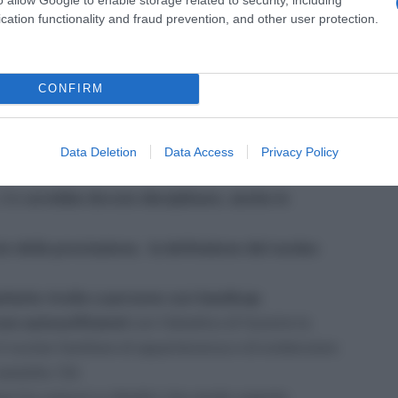
uperiore alla franchigia di circa 15.500 euro). Ciò
cation functionality and fraud prevention, and other user protection.
 e agevolazioni da parte di alcuni cittadini a scapito
CONFIRM
attuativo, di cui all’articolo 3, comma 2-ter, del
Data Deletion
Data Access
Privacy Policy
, che
avrebbe dovuto disciplinare, anche in
to della prestazione, la definizione del nucleo
nitarie rivolte a persone con handicap
on autosufficienti
con l’obiettivo di favorire la
il nucleo familiare di appartenenza e di evidenziare
ssistito. Ciò
so fra comuni e cittadini che rende urgente