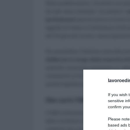
Nella pubblicazione, c’è anche una par
da tutti viene chiamato “riccometro”;
u
perfezionarsi
perché prima la Corte Co
oggetto di intesa in Conferenza Unifica
del 24 gennaio scorso, causa opposizi
Per permettere l’ulteriore corso del pr
deliberare in luogo della mancata in
essendo comunque necessario un ulter
competenti ai fini dell’adozione, la rif
lavoroedir
questa legislatura.
If you wish 
Che cos’è l’ISEE?
sensitive in
confirm your
L’ISEE (indicatore della situazione eco
Please note
delle condizioni economiche necessarie
based ads b
costituito da una
componente redditu