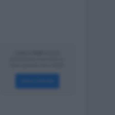
Lavoro e Diritti
risponde
gratuitamente ai tuoi dubbi su:
lavoro, pensioni, fisco, welfare.
PARLA CON NOI