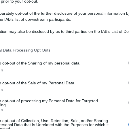
 prior to your opt-out.
icatore della situazione patrimoniale,
ISP
) ed è
rately opt-out of the further disclosure of your personal information by
rsa numerosità e caratteristiche mediante l’uso di
he IAB’s list of downstream participants.
tion may also be disclosed by us to third parties on the IAB’s List of 
 that may further disclose it to other third parties.
o di tutti i componenti il nucleo familiare e da un
io mobiliare, al netto delle spese per l’affitto (fino
 that this website/app uses one or more Google services and may gath
l Data Processing Opt Outs
including but not limited to your visit or usage behaviour. You may click 
 entra solo per il 20% nella formazione dell’ISEE,
 to Google and its third-party tags to use your data for below specifi
biliare (considerato al valore ICI) del nucleo
o opt-out of the Sharing of my personal data.
ogle consent section.
In
ione se di proprietà (fino a un massimo di 51.646
tto di una franchigia di 15.494 euro.
o opt-out of the Sale of my Personal Data.
In
to opt-out of processing my Personal Data for Targeted
ing.
 sistema ISEE, si sono evidenziate negli anni
In
o necessarie le modifiche previste nel DPCM. Le
o opt-out of Collection, Use, Retention, Sale, and/or Sharing
ersonal Data that Is Unrelated with the Purposes for which it
lected.