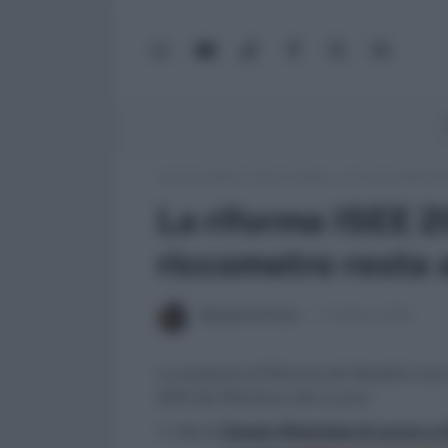
WhatsApp
YouTube
TikTok
Facebook
X
Google
(Twitter)
News
Lavoro e Diritti
»
Fisco e Tasse
»
La riforma ISEE 201
La riforma ISEE 20
riccometro resta 
Massima Di Paolo
5 Febbraio 2013
La proposta di Riforma del Modello Isee
2012 del Ministero del Lavoro
>> Vai al
Canale WhatsApp di Lavoro e Di