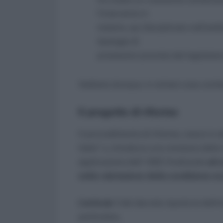
l’intervento in
materia, qui disciplinato nell’amb
tipologie di
prestazioni prevista dal legislator
Vediamo dunque, in sintesi cosa contien
Il progetto di riforma
Il provvedimento di riforma, nasce in a
Italia” e, introduce una revisione dell
applicazione dell’ ISEE finalizzate
ad u
nella valutazione della condizione ec
L’articolo 1
del decreto riporta le defini
particolare,