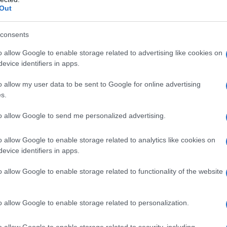
Out
in modo adeguato di tutte le forme di reddito e
consents
 e compromette la capacità selettiva dello
o allow Google to enable storage related to advertising like cookies on
evice identifiers in apps.
overe (secondo i più recenti dati di monitoraggio il
o allow my user data to be sent to Google for online advertising
s.
 a zero).
to allow Google to send me personalized advertising.
 rilevanti a fini ISEE, tutti autodichiarati,
non sono
o allow Google to enable storage related to analytics like cookies on
evice identifiers in apps.
dicatore sembrerebbe emergere una
o allow Google to enable storage related to functionality of the website
 Irpef) sia del patrimonio, specialmente mobiliare
o allow Google to enable storage related to personalization.
atrimonio mobiliare nullo e solo poco più del 5%
o allow Google to enable storage related to security, including