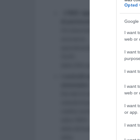
Opted 
L’ISEE vigente non tiene conto 
di patrimonio
.
Google 
Ciò determina problemi equitativi
I want t
strumento,
web or d
specialmente per le famiglie più p
I want t
10,4%
purpose
delle DSU presentano un ISEE pari
I want 
I controlli sulla veridicità
dei dati
sistematici
.
I want t
web or d
Dai dati di monitoraggio dell’in
sottodichiarazione sia del
I want t
reddito (anche rispetto al reddito
or app.
(oltre l’80%
I want t
delle dichiarazioni presenta un p
delle
I want t