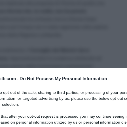
te dedicata alla proposta di riforma di quello che
na riforma che, in realtà, non ha potuto
stituzionale ha richiesto che la riforma fosse
ta e poi l’intesa non è stata registrata nella seduta
one della Regione Lombardia.
ovvedimento, il
Consiglio dei Ministri deve
tesa
. Approssimandosi la scadenza elettorale ed
iore parere delle Commissioni parlamentari
orma difficilmente potrà vedere la luce nel corso di
itti.com -
Do Not Process My Personal Information
to opt-out of the sale, sharing to third parties, or processing of your per
formation for targeted advertising by us, please use the below opt-out s
 selection.
nomica equivalente) è il sistema di valutazione
 that after your opt-out request is processed you may continue seeing i
 per accedere a benefici di carattere sociale. E’
ased on personal information utilized by us or personal information dis
ale
(indicatore della situazione reddituale,
ISR
) e