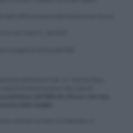
ito della differenziazione dell’indicatore per alcune
e con l’art. 5 del D.L. 201/2012.
e il progetto di riforma dell’ISEE
ttuazione dell’articolo 5 del cd. “Decreto Salva
e modalità di determinazione e dei campi di
na definizione dell’ISEE più efficace e più equa
onomica delle famiglie.
zioni utilizzate nel testo. Si evidenziano, in